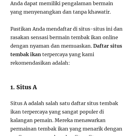
Anda dapat memiliki pengalaman bermain
yang menyenangkan dan tanpa khawatir.
Pastikan Anda mendaftar di situs-situs ini dan
rasakan sensasi bermain tembak ikan online
dengan nyaman dan memuaskan.
Daftar situs
tembak ikan
terpercaya yang kami
rekomendasikan adalah:
1. Situs A
Situs A adalah salah satu daftar situs tembak
ikan terpercaya yang sangat populer di
kalangan pemain. Mereka menawarkan
permainan tembak ikan yang menarik dengan