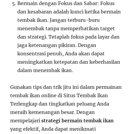
Bermain dengan Fokus dan Sabar: Fokus
dan kesabaran adalah kunci ketika bermain
tembak ikan. Jangan terburu-buru
menembak tanpa memperhatikan target
dan strategi. Tetaplah fokus pada layar dan
jaga ketenangan pikiran. Dengan
konsentrasi penuh, Anda akan dapat
meningkatkan ketepatan dan keberhasilan
dalam menembak ikan.
Gunakan tips dan trik jitu ini dalam permainan
tembak ikan online di Situs Tembak Ikan
Terlengkap dan tingkatkan peluang Anda
meraih kemenangan besar. Dengan
mempelajari
strategi bermain tembak ikan
yang efektif, Anda dapat menikmati