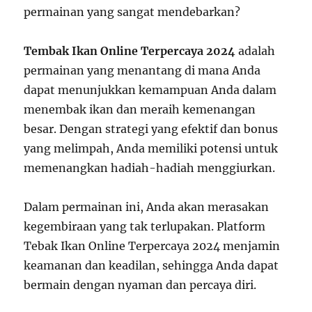
permainan yang sangat mendebarkan?
Tembak Ikan Online Terpercaya 2024
adalah
permainan yang menantang di mana Anda
dapat menunjukkan kemampuan Anda dalam
menembak ikan dan meraih kemenangan
besar. Dengan strategi yang efektif dan bonus
yang melimpah, Anda memiliki potensi untuk
memenangkan hadiah-hadiah menggiurkan.
Dalam permainan ini, Anda akan merasakan
kegembiraan yang tak terlupakan. Platform
Tebak Ikan Online Terpercaya 2024 menjamin
keamanan dan keadilan, sehingga Anda dapat
bermain dengan nyaman dan percaya diri.