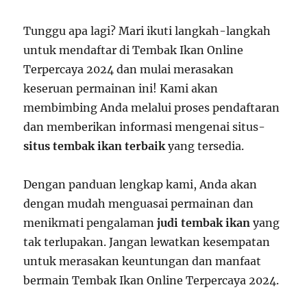
Tunggu apa lagi? Mari ikuti langkah-langkah
untuk mendaftar di Tembak Ikan Online
Terpercaya 2024 dan mulai merasakan
keseruan permainan ini! Kami akan
membimbing Anda melalui proses pendaftaran
dan memberikan informasi mengenai situs-
situs tembak ikan terbaik
yang tersedia.
Dengan panduan lengkap kami, Anda akan
dengan mudah menguasai permainan dan
menikmati pengalaman
judi tembak ikan
yang
tak terlupakan. Jangan lewatkan kesempatan
untuk merasakan keuntungan dan manfaat
bermain Tembak Ikan Online Terpercaya 2024.