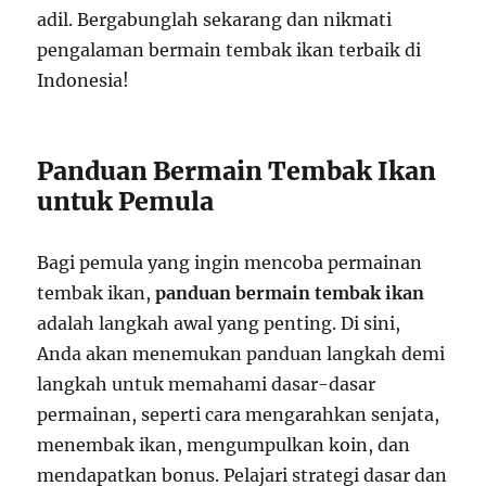
adil. Bergabunglah sekarang dan nikmati
pengalaman bermain tembak ikan terbaik di
Indonesia!
Panduan Bermain Tembak Ikan
untuk Pemula
Bagi pemula yang ingin mencoba permainan
tembak ikan,
panduan bermain tembak ikan
adalah langkah awal yang penting. Di sini,
Anda akan menemukan panduan langkah demi
langkah untuk memahami dasar-dasar
permainan, seperti cara mengarahkan senjata,
menembak ikan, mengumpulkan koin, dan
mendapatkan bonus. Pelajari strategi dasar dan