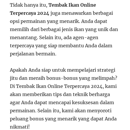
Tidak hanya itu,
Tembak Ikan Online
Terpercaya 2024
juga menawarkan berbagai
opsi permainan yang menarik. Anda dapat
memilih dari berbagai jenis ikan yang unik dan
menantang. Selain itu, ada agen-agen
terpercaya yang siap membantu Anda dalam
perjalanan bermain.
Apakah Anda siap untuk mempelajari strategi
jitu dan meraih bonus-bonus yang melimpah?
Di Tembak Ikan Online Terpercaya 2024, kami
akan memberikan tips dan teknik berharga
agar Anda dapat mencapai kesuksesan dalam
permainan. Selain itu, kami akan menyoroti
peluang bonus yang menarik yang dapat Anda
nikmati!