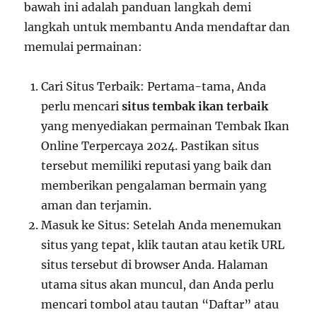
bawah ini adalah panduan langkah demi
langkah untuk membantu Anda mendaftar dan
memulai permainan:
Cari Situs Terbaik: Pertama-tama, Anda
perlu mencari
situs tembak ikan terbaik
yang menyediakan permainan Tembak Ikan
Online Terpercaya 2024. Pastikan situs
tersebut memiliki reputasi yang baik dan
memberikan pengalaman bermain yang
aman dan terjamin.
Masuk ke Situs: Setelah Anda menemukan
situs yang tepat, klik tautan atau ketik URL
situs tersebut di browser Anda. Halaman
utama situs akan muncul, dan Anda perlu
mencari tombol atau tautan “Daftar” atau