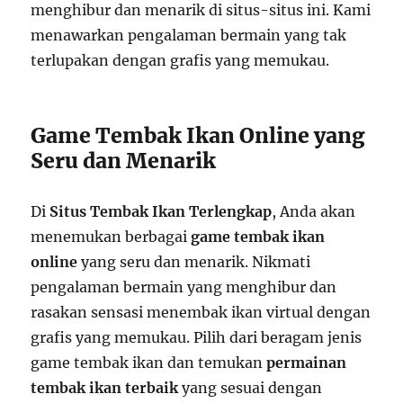
menghibur dan menarik di situs-situs ini. Kami
menawarkan pengalaman bermain yang tak
terlupakan dengan grafis yang memukau.
Game Tembak Ikan Online yang
Seru dan Menarik
Di
Situs Tembak Ikan Terlengkap
, Anda akan
menemukan berbagai
game tembak ikan
online
yang seru dan menarik. Nikmati
pengalaman bermain yang menghibur dan
rasakan sensasi menembak ikan virtual dengan
grafis yang memukau. Pilih dari beragam jenis
game tembak ikan dan temukan
permainan
tembak ikan terbaik
yang sesuai dengan