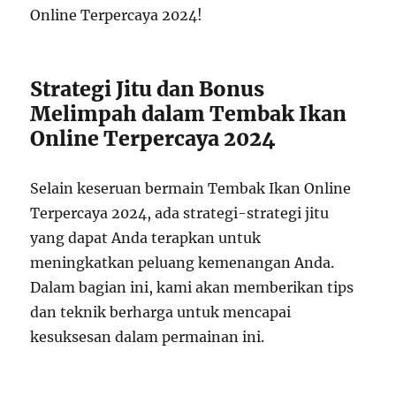
Online Terpercaya 2024!
Strategi Jitu dan Bonus
Melimpah dalam Tembak Ikan
Online Terpercaya 2024
Selain keseruan bermain Tembak Ikan Online
Terpercaya 2024, ada strategi-strategi jitu
yang dapat Anda terapkan untuk
meningkatkan peluang kemenangan Anda.
Dalam bagian ini, kami akan memberikan tips
dan teknik berharga untuk mencapai
kesuksesan dalam permainan ini.