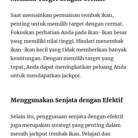
Saat memainkan permainan tembak ikan,
penting untuk memilih target dengan cermat.
Fokuskan perhatian Anda pada ikan-ikan besar
yang memiliki nilai tinggi. Hindari menembak
ikan-ikan kecil yang tidak memberikan banyak
keuntungan. Dengan memilih target yang
tepat, Anda dapat meningkatkan peluang Anda
untuk mendapatkan jackpot.
Menggunakan Senjata dengan Efektif
Selain itu, penggunaan senjata dengan efektif
juga merupakan strategi yang penting dalam
meraih jackpot tembak ikan. Pelajari dan