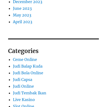
December 2023
June 2023
May 2023
April 2023
Categories
Ceme Online
Judi Balap Kuda
Judi Bola Online
Judi Capsa
Judi Online
Judi Tembak Ikan
Live Kasino
Slot Online