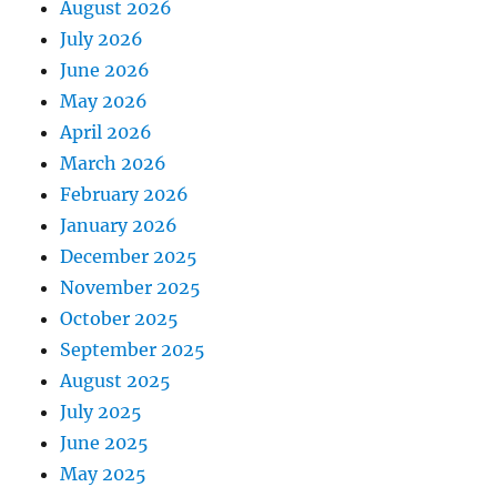
August 2026
July 2026
June 2026
May 2026
April 2026
March 2026
February 2026
January 2026
December 2025
November 2025
October 2025
September 2025
August 2025
July 2025
June 2025
May 2025