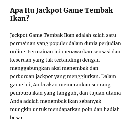
Apa Itu Jackpot Game Tembak
Ikan?
Jackpot Game Tembak Ikan adalah salah satu
permainan yang populer dalam dunia perjudian
online. Permainan ini menawarkan sensasi dan
keseruan yang tak tertandingi dengan
menggabungkan aksi menembak dan
perburuan jackpot yang menggiurkan. Dalam
game ini, Anda akan memerankan seorang
pemburu ikan yang tangguh, dan tujuan utama
Anda adalah menembak ikan sebanyak
mungkin untuk mendapatkan poin dan hadiah
besar.