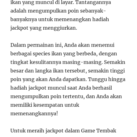
ikan yang muncul di layar. Tantangannya
adalah mengumpulkan poin sebanyak-
banyaknya untuk memenangkan hadiah
jackpot yang menggiurkan.
Dalam permainan ini, Anda akan menemui
berbagai species ikan yang berbeda, dengan
tingkat kesulitannya masing-masing. Semakin
besar dan langka ikan tersebut, semakin tinggi
poin yang akan Anda dapatkan. Tunggu hingga
hadiah jackpot muncul saat Anda berhasil
mengumpulkan poin tertentu, dan Anda akan
memiliki kesempatan untuk
memenangkannya!
Untuk meraih jackpot dalam Game Tembak