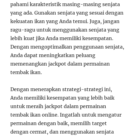
pahami karakteristik masing-masing senjata
yang ada. Gunakan senjata yang sesuai dengan
kekuatan ikan yang Anda temui. Juga, jangan
ragu-ragu untuk menggunakan senjata yang
lebih kuat jika Anda memiliki kesempatan.
Dengan mengoptimalkan penggunaan senjata,
Anda dapat meningkatkan peluang
memenangkan jackpot dalam permainan
tembak ikan.
Dengan menerapkan strategi-strategi ini,
Anda memiliki kesempatan yang lebih baik
untuk meraih jackpot dalam permainan
tembak ikan online. Ingatlah untuk mengatur
permainan dengan baik, memilih target
dengan cermat, dan menggunakan senjata