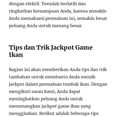
dengan efektif. Teruslah berlatih dan
tingkatkan kemampuan Anda, karena semakin
Anda memahami permainan ini, semakin besar
peluang Anda untuk menang besar.
Tips dan Trik Jackpot Game
Ikan
Bagian ini akan memberikan Anda tips dan trik
tambahan untuk membantu Anda meraih
jackpot dalam permainan tembak ikan. Dengan
mengikuti saran kami, Anda dapat
meningkatkan peluang Anda untuk
memenangkan jackpot game ikan yang
menggiurkan. Berikut adalah beberapa tips