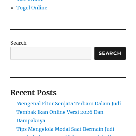
Togel Online
Search
SEARCH
Recent Posts
Mengenal Fitur Senjata Terbaru Dalam Judi
Tembak Ikan Online Versi 2026 Dan
Dampaknya
Tips Mengelola Modal Saat Bermain Judi