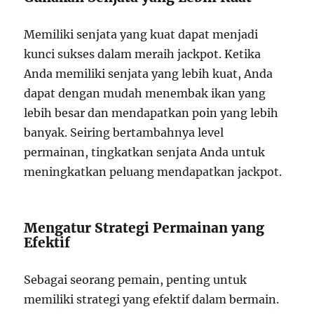
Memiliki senjata yang kuat dapat menjadi
kunci sukses dalam meraih jackpot. Ketika
Anda memiliki senjata yang lebih kuat, Anda
dapat dengan mudah menembak ikan yang
lebih besar dan mendapatkan poin yang lebih
banyak. Seiring bertambahnya level
permainan, tingkatkan senjata Anda untuk
meningkatkan peluang mendapatkan jackpot.
Mengatur Strategi Permainan yang
Efektif
Sebagai seorang pemain, penting untuk
memiliki strategi yang efektif dalam bermain.