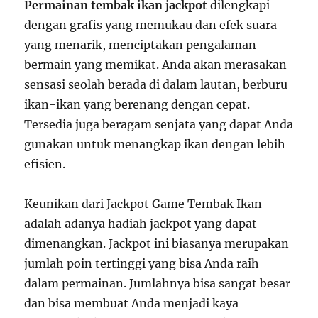
Permainan tembak ikan jackpot
dilengkapi
dengan grafis yang memukau dan efek suara
yang menarik, menciptakan pengalaman
bermain yang memikat. Anda akan merasakan
sensasi seolah berada di dalam lautan, berburu
ikan-ikan yang berenang dengan cepat.
Tersedia juga beragam senjata yang dapat Anda
gunakan untuk menangkap ikan dengan lebih
efisien.
Keunikan dari Jackpot Game Tembak Ikan
adalah adanya hadiah jackpot yang dapat
dimenangkan. Jackpot ini biasanya merupakan
jumlah poin tertinggi yang bisa Anda raih
dalam permainan. Jumlahnya bisa sangat besar
dan bisa membuat Anda menjadi kaya