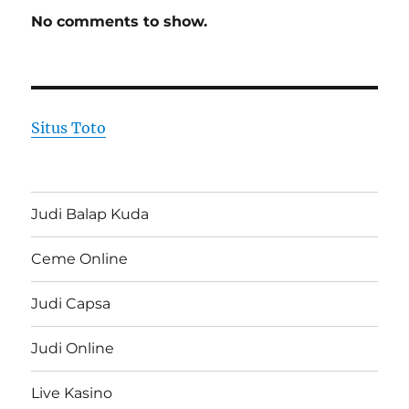
No comments to show.
Situs Toto
Judi Balap Kuda
Ceme Online
Judi Capsa
Judi Online
Live Kasino