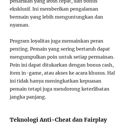
penarikan yang lebih cepat, dan bonus
eksklusif. Ini memberikan pengalaman
bermain yang lebih menguntungkan dan
nyaman.
Program loyalitas juga memainkan peran
penting. Pemain yang sering bertaruh dapat
mengumpulkan poin untuk setiap permainan.
Poin ini dapat ditukarkan dengan bonus cash,
item in-game, atau akses ke acara khusus. Hal
ini tidak hanya meningkatkan kepuasan
pemain tetapi juga mendorong keterlibatan
jangka panjang.
Teknologi Anti-Cheat dan Fairplay