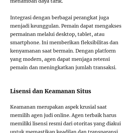
menambah daya tarik.
Integrasi dengan berbagai perangkat juga
menjadi keunggulan. Pemain dapat mengakses
permainan melalui desktop, tablet, atau
smartphone. Ini memberikan fleksibilitas dan
kenyamanan saat bermain. Dengan platform
yang modern, agen dapat menjaga retensi
pemain dan meningkatkan jumlah transaksi.
Lisensi dan Keamanan Situs
Keamanan merupakan aspek krusial saat
memilih agen judi online. Agen terbaik harus
memiliki lisensi resmi dari otoritas yang diakui
untuk memastikan keadilan dan transparansi