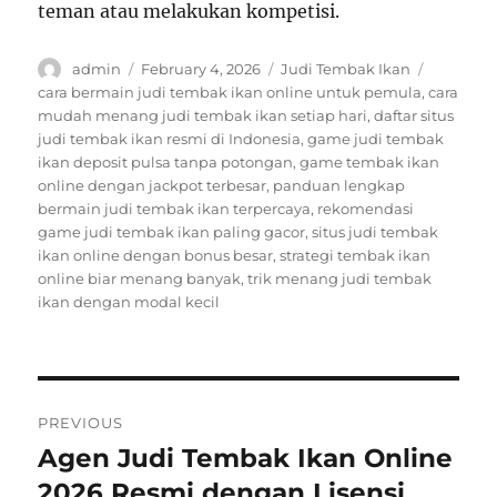
teman atau melakukan kompetisi.
Author
Posted
Categories
Tags
admin
February 4, 2026
Judi Tembak Ikan
on
cara bermain judi tembak ikan online untuk pemula
,
cara
mudah menang judi tembak ikan setiap hari
,
daftar situs
judi tembak ikan resmi di Indonesia
,
game judi tembak
ikan deposit pulsa tanpa potongan
,
game tembak ikan
online dengan jackpot terbesar
,
panduan lengkap
bermain judi tembak ikan terpercaya
,
rekomendasi
game judi tembak ikan paling gacor
,
situs judi tembak
ikan online dengan bonus besar
,
strategi tembak ikan
online biar menang banyak
,
trik menang judi tembak
ikan dengan modal kecil
Post
PREVIOUS
navigation
Agen Judi Tembak Ikan Online
Previous
post:
2026 Resmi dengan Lisensi