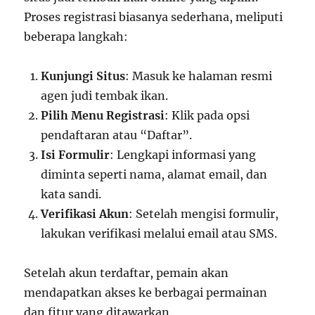
Proses registrasi biasanya sederhana, meliputi
beberapa langkah:
Kunjungi Situs
: Masuk ke halaman resmi
agen judi tembak ikan.
Pilih Menu Registrasi
: Klik pada opsi
pendaftaran atau “Daftar”.
Isi Formulir
: Lengkapi informasi yang
diminta seperti nama, alamat email, dan
kata sandi.
Verifikasi Akun
: Setelah mengisi formulir,
lakukan verifikasi melalui email atau SMS.
Setelah akun terdaftar, pemain akan
mendapatkan akses ke berbagai permainan
dan fitur yang ditawarkan.