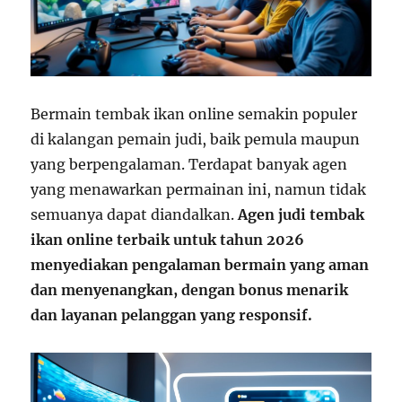
Bermain tembak ikan online semakin populer
di kalangan pemain judi, baik pemula maupun
yang berpengalaman. Terdapat banyak agen
yang menawarkan permainan ini, namun tidak
semuanya dapat diandalkan.
Agen judi tembak
ikan online terbaik untuk tahun 2026
menyediakan pengalaman bermain yang aman
dan menyenangkan, dengan bonus menarik
dan layanan pelanggan yang responsif.