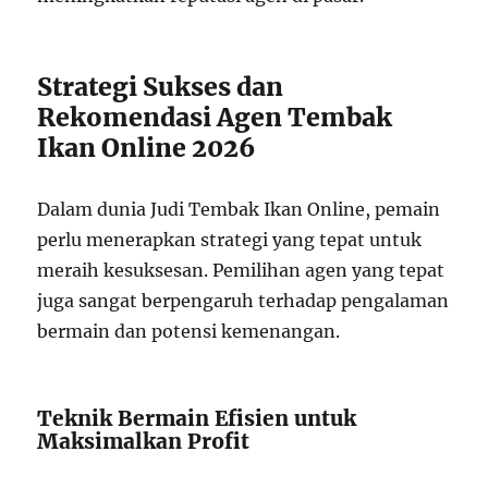
Strategi Sukses dan
Rekomendasi Agen Tembak
Ikan Online 2026
Dalam dunia Judi Tembak Ikan Online, pemain
perlu menerapkan strategi yang tepat untuk
meraih kesuksesan. Pemilihan agen yang tepat
juga sangat berpengaruh terhadap pengalaman
bermain dan potensi kemenangan.
Teknik Bermain Efisien untuk
Maksimalkan Profit