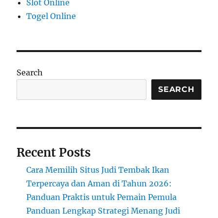
Slot Online
Togel Online
Search
SEARCH
Recent Posts
Cara Memilih Situs Judi Tembak Ikan
Terpercaya dan Aman di Tahun 2026:
Panduan Praktis untuk Pemain Pemula
Panduan Lengkap Strategi Menang Judi