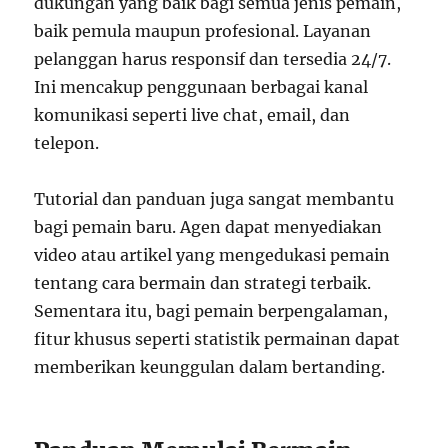
dukungan yang baik bagi semua jenis pemain,
baik pemula maupun profesional. Layanan
pelanggan harus responsif dan tersedia 24/7.
Ini mencakup penggunaan berbagai kanal
komunikasi seperti live chat, email, dan
telepon.
Tutorial dan panduan juga sangat membantu
bagi pemain baru. Agen dapat menyediakan
video atau artikel yang mengedukasi pemain
tentang cara bermain dan strategi terbaik.
Sementara itu, bagi pemain berpengalaman,
fitur khusus seperti statistik permainan dapat
memberikan keunggulan dalam bertanding.