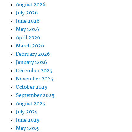
August 2026
July 2026
June 2026
May 2026
April 2026
March 2026
February 2026
January 2026
December 2025
November 2025
October 2025
September 2025
August 2025
July 2025
June 2025
May 2025