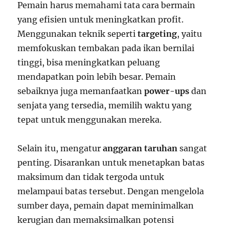
Pemain harus memahami tata cara bermain
yang efisien untuk meningkatkan profit.
Menggunakan teknik seperti
targeting
, yaitu
memfokuskan tembakan pada ikan bernilai
tinggi, bisa meningkatkan peluang
mendapatkan poin lebih besar. Pemain
sebaiknya juga memanfaatkan
power-ups
dan
senjata yang tersedia, memilih waktu yang
tepat untuk menggunakan mereka.
Selain itu, mengatur
anggaran taruhan
sangat
penting. Disarankan untuk menetapkan batas
maksimum dan tidak tergoda untuk
melampaui batas tersebut. Dengan mengelola
sumber daya, pemain dapat meminimalkan
kerugian dan memaksimalkan potensi