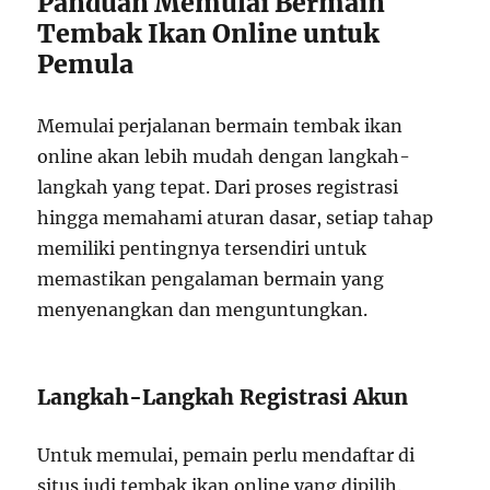
Panduan Memulai Bermain
Tembak Ikan Online untuk
Pemula
Memulai perjalanan bermain tembak ikan
online akan lebih mudah dengan langkah-
langkah yang tepat. Dari proses registrasi
hingga memahami aturan dasar, setiap tahap
memiliki pentingnya tersendiri untuk
memastikan pengalaman bermain yang
menyenangkan dan menguntungkan.
Langkah-Langkah Registrasi Akun
Untuk memulai, pemain perlu mendaftar di
situs judi tembak ikan online yang dipilih.