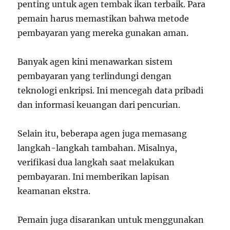
penting untuk agen tembak ikan terbaik. Para
pemain harus memastikan bahwa metode
pembayaran yang mereka gunakan aman.
Banyak agen kini menawarkan sistem
pembayaran yang terlindungi dengan
teknologi enkripsi. Ini mencegah data pribadi
dan informasi keuangan dari pencurian.
Selain itu, beberapa agen juga memasang
langkah-langkah tambahan. Misalnya,
verifikasi dua langkah saat melakukan
pembayaran. Ini memberikan lapisan
keamanan ekstra.
Pemain juga disarankan untuk menggunakan