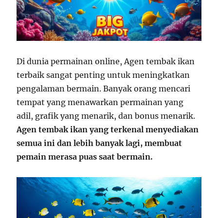
Di dunia permainan online, Agen tembak ikan
terbaik sangat penting untuk meningkatkan
pengalaman bermain. Banyak orang mencari
tempat yang menawarkan permainan yang
adil, grafik yang menarik, dan bonus menarik.
Agen tembak ikan yang terkenal menyediakan
semua ini dan lebih banyak lagi, membuat
pemain merasa puas saat bermain.