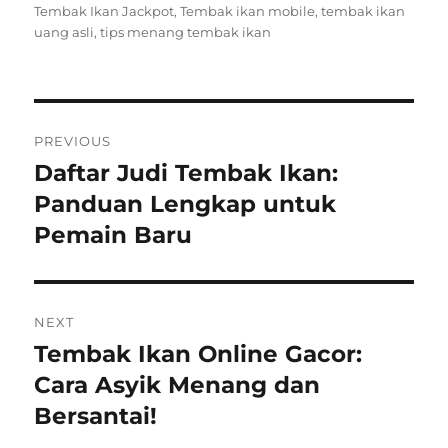
Tembak Ikan Jackpot
,
Tembak ikan mobile
,
tembak ikan
uang asli
,
tips menang tembak ikan
Post
PREVIOUS
navigation
Daftar Judi Tembak Ikan:
Previous
post:
Panduan Lengkap untuk
Pemain Baru
NEXT
Tembak Ikan Online Gacor:
Next
post:
Cara Asyik Menang dan
Bersantai!