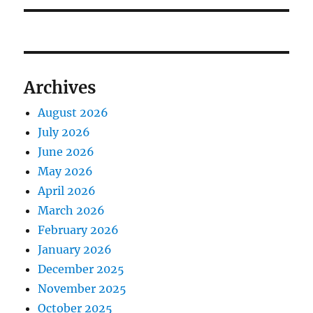
Archives
August 2026
July 2026
June 2026
May 2026
April 2026
March 2026
February 2026
January 2026
December 2025
November 2025
October 2025