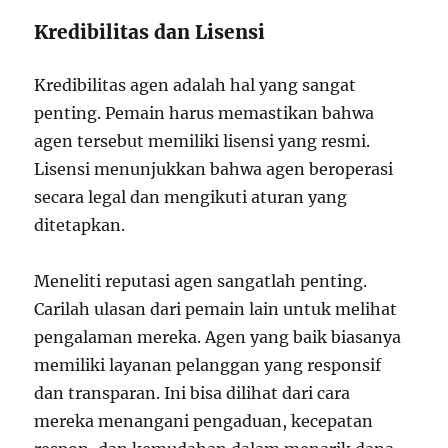
Kredibilitas dan Lisensi
Kredibilitas agen adalah hal yang sangat
penting. Pemain harus memastikan bahwa
agen tersebut memiliki lisensi yang resmi.
Lisensi menunjukkan bahwa agen beroperasi
secara legal dan mengikuti aturan yang
ditetapkan.
Meneliti reputasi agen sangatlah penting.
Carilah ulasan dari pemain lain untuk melihat
pengalaman mereka. Agen yang baik biasanya
memiliki layanan pelanggan yang responsif
dan transparan. Ini bisa dilihat dari cara
mereka menangani pengaduan, kecepatan