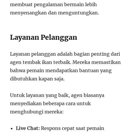
membuat pengalaman bermain lebih
menyenangkan dan menguntungkan.
Layanan Pelanggan
Layanan pelanggan adalah bagian penting dari
agen tembak ikan terbaik. Mereka memastikan
bahwa pemain mendapatkan bantuan yang
dibutuhkan kapan saja.
Untuk layanan yang baik, agen biasanya
menyediakan beberapa cara untuk
menghubungi mereka:
Live Chat:
Respons cepat saat pemain