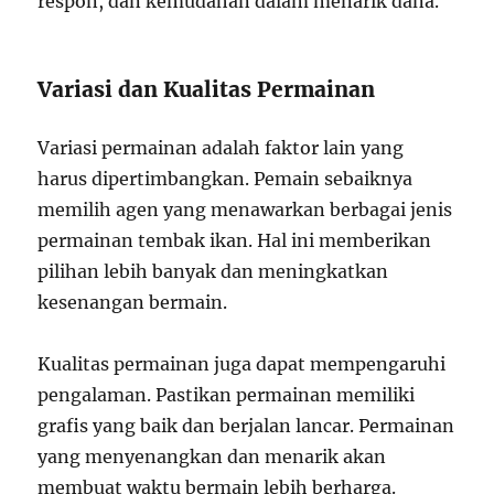
respon, dan kemudahan dalam menarik dana.
Variasi dan Kualitas Permainan
Variasi permainan adalah faktor lain yang
harus dipertimbangkan. Pemain sebaiknya
memilih agen yang menawarkan berbagai jenis
permainan tembak ikan. Hal ini memberikan
pilihan lebih banyak dan meningkatkan
kesenangan bermain.
Kualitas permainan juga dapat mempengaruhi
pengalaman. Pastikan permainan memiliki
grafis yang baik dan berjalan lancar. Permainan
yang menyenangkan dan menarik akan
membuat waktu bermain lebih berharga.