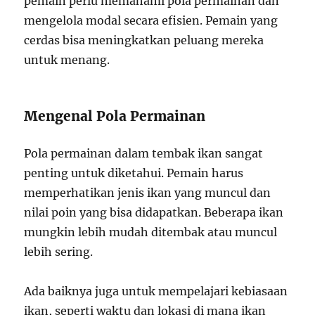
pemain perlu memahami pola permainan dan
mengelola modal secara efisien. Pemain yang
cerdas bisa meningkatkan peluang mereka
untuk menang.
Mengenal Pola Permainan
Pola permainan dalam tembak ikan sangat
penting untuk diketahui. Pemain harus
memperhatikan jenis ikan yang muncul dan
nilai poin yang bisa didapatkan. Beberapa ikan
mungkin lebih mudah ditembak atau muncul
lebih sering.
Ada baiknya juga untuk mempelajari kebiasaan
ikan, seperti waktu dan lokasi di mana ikan