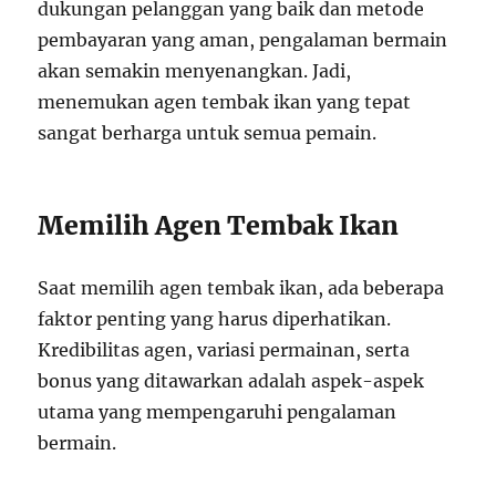
dukungan pelanggan yang baik dan metode
pembayaran yang aman, pengalaman bermain
akan semakin menyenangkan. Jadi,
menemukan agen tembak ikan yang tepat
sangat berharga untuk semua pemain.
Memilih Agen Tembak Ikan
Saat memilih agen tembak ikan, ada beberapa
faktor penting yang harus diperhatikan.
Kredibilitas agen, variasi permainan, serta
bonus yang ditawarkan adalah aspek-aspek
utama yang mempengaruhi pengalaman
bermain.