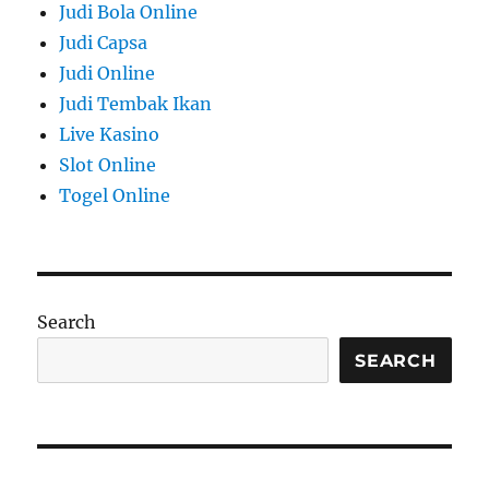
Judi Bola Online
Judi Capsa
Judi Online
Judi Tembak Ikan
Live Kasino
Slot Online
Togel Online
Search
SEARCH