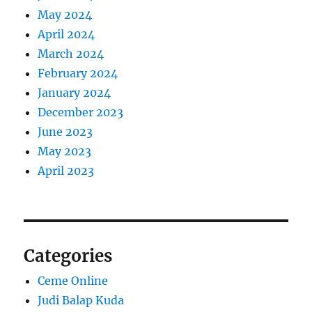
May 2024
April 2024
March 2024
February 2024
January 2024
December 2023
June 2023
May 2023
April 2023
Categories
Ceme Online
Judi Balap Kuda