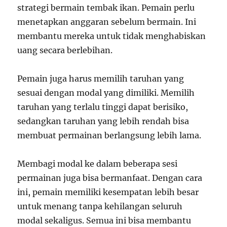
strategi bermain tembak ikan. Pemain perlu
menetapkan anggaran sebelum bermain. Ini
membantu mereka untuk tidak menghabiskan
uang secara berlebihan.
Pemain juga harus memilih taruhan yang
sesuai dengan modal yang dimiliki. Memilih
taruhan yang terlalu tinggi dapat berisiko,
sedangkan taruhan yang lebih rendah bisa
membuat permainan berlangsung lebih lama.
Membagi modal ke dalam beberapa sesi
permainan juga bisa bermanfaat. Dengan cara
ini, pemain memiliki kesempatan lebih besar
untuk menang tanpa kehilangan seluruh
modal sekaligus. Semua ini bisa membantu