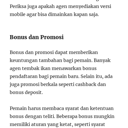
Periksa juga apakah agen menyediakan versi
mobile agar bisa dimainkan kapan saja.
Bonus dan Promosi
Bonus dan promosi dapat memberikan
keuntungan tambahan bagi pemain. Banyak
agen tembak ikan menawarkan bonus
pendaftaran bagi pemain baru. Selain itu, ada
juga promosi berkala seperti cashback dan
bonus deposit.
Pemain harus membaca syarat dan ketentuan
bonus dengan teliti. Beberapa bonus mungkin
memiliki aturan yang ketat, seperti syarat