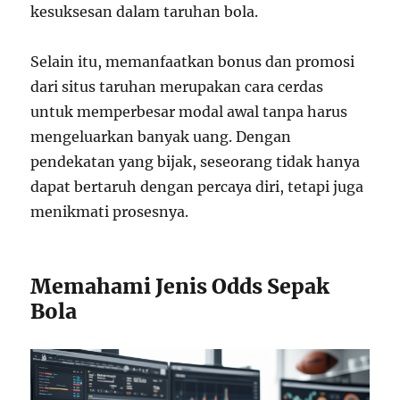
kesuksesan dalam taruhan bola.
Selain itu, memanfaatkan bonus dan promosi
dari situs taruhan merupakan cara cerdas
untuk memperbesar modal awal tanpa harus
mengeluarkan banyak uang. Dengan
pendekatan yang bijak, seseorang tidak hanya
dapat bertaruh dengan percaya diri, tetapi juga
menikmati prosesnya.
Memahami Jenis Odds Sepak
Bola