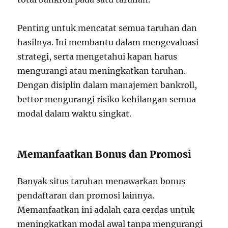
Penting untuk mencatat semua taruhan dan
hasilnya. Ini membantu dalam mengevaluasi
strategi, serta mengetahui kapan harus
mengurangi atau meningkatkan taruhan.
Dengan disiplin dalam manajemen bankroll,
bettor mengurangi risiko kehilangan semua
modal dalam waktu singkat.
Memanfaatkan Bonus dan Promosi
Banyak situs taruhan menawarkan bonus
pendaftaran dan promosi lainnya.
Memanfaatkan ini adalah cara cerdas untuk
meningkatkan modal awal tanpa mengurangi