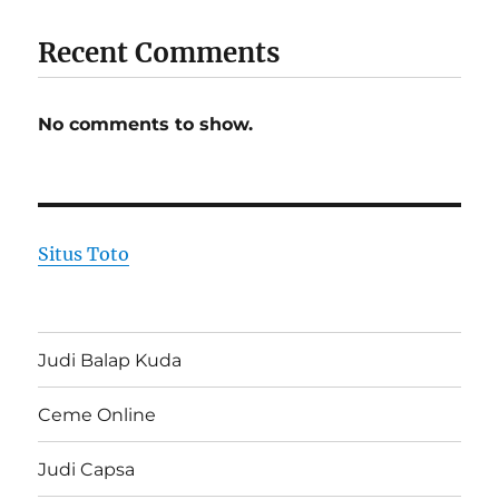
Recent Comments
No comments to show.
Situs Toto
Judi Balap Kuda
Ceme Online
Judi Capsa