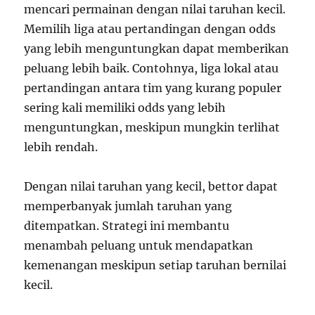
mencari permainan dengan nilai taruhan kecil.
Memilih liga atau pertandingan dengan odds
yang lebih menguntungkan dapat memberikan
peluang lebih baik. Contohnya, liga lokal atau
pertandingan antara tim yang kurang populer
sering kali memiliki odds yang lebih
menguntungkan, meskipun mungkin terlihat
lebih rendah.
Dengan nilai taruhan yang kecil, bettor dapat
memperbanyak jumlah taruhan yang
ditempatkan. Strategi ini membantu
menambah peluang untuk mendapatkan
kemenangan meskipun setiap taruhan bernilai
kecil.