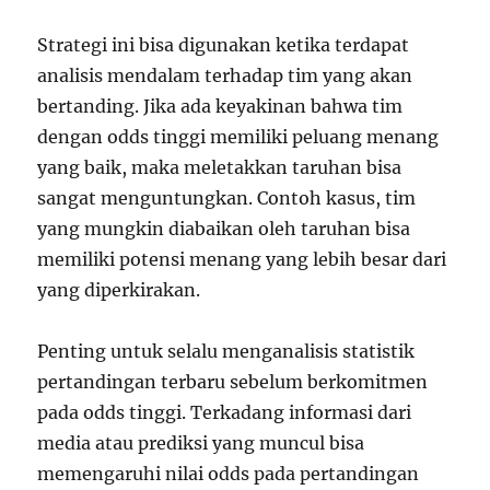
Strategi ini bisa digunakan ketika terdapat
analisis mendalam terhadap tim yang akan
bertanding. Jika ada keyakinan bahwa tim
dengan odds tinggi memiliki peluang menang
yang baik, maka meletakkan taruhan bisa
sangat menguntungkan. Contoh kasus, tim
yang mungkin diabaikan oleh taruhan bisa
memiliki potensi menang yang lebih besar dari
yang diperkirakan.
Penting untuk selalu menganalisis statistik
pertandingan terbaru sebelum berkomitmen
pada odds tinggi. Terkadang informasi dari
media atau prediksi yang muncul bisa
memengaruhi nilai odds pada pertandingan