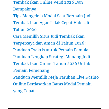
Tembak Ikan Online Versi 2026 Dan
Dampaknya
Tips Mengelola Modal Saat Bermain Judi
Tembak Ikan Agar Tidak Cepat Habis di
Tahun 2026
Cara Memilih Situs Judi Tembak Ikan
Terpercaya dan Aman di Tahun 2026:
Panduan Praktis untuk Pemain Pemula
Panduan Lengkap Strategi Menang Judi
Tembak Ikan Online Tahun 2026 Untuk
Pemain Pemenang
Panduan Memilih Meja Taruhan Live Kasino
Online Berdasarkan Batas Modal Pemain
yang Tepat