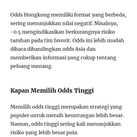
Odds Hongkong memiliki format yang berbeda,
sering menunjukkan nilai negatif. Misalnya,
-0.5 mengindikasikan berkurangnya risiko
taruhan pada tim favorit. Odds ini lebih mudah
dibaca dibandingkan odds Asia dan
memberikan informasi yang cukup tentang
peluang menang.
Kapan Memilih Odds Tinggi
Memilih odds tinggi merupakan strategi yang
populer untuk meraih keuntungan lebih besar.
Namun, odds tinggi sering kali menunjukkan
risiko yang lebih besar pula.