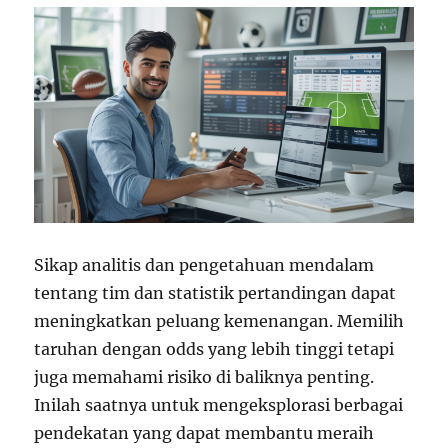
Sikap analitis dan pengetahuan mendalam
tentang tim dan statistik pertandingan dapat
meningkatkan peluang kemenangan. Memilih
taruhan dengan odds yang lebih tinggi tetapi
juga memahami risiko di baliknya penting.
Inilah saatnya untuk mengeksplorasi berbagai
pendekatan yang dapat membantu meraih