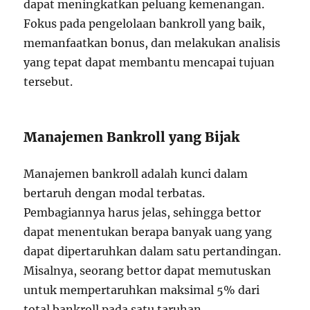
dapat meningkatkan peluang kemenangan.
Fokus pada pengelolaan bankroll yang baik,
memanfaatkan bonus, dan melakukan analisis
yang tepat dapat membantu mencapai tujuan
tersebut.
Manajemen Bankroll yang Bijak
Manajemen bankroll adalah kunci dalam
bertaruh dengan modal terbatas.
Pembagiannya harus jelas, sehingga bettor
dapat menentukan berapa banyak uang yang
dapat dipertaruhkan dalam satu pertandingan.
Misalnya, seorang bettor dapat memutuskan
untuk mempertaruhkan maksimal 5% dari
total bankroll pada satu taruhan.