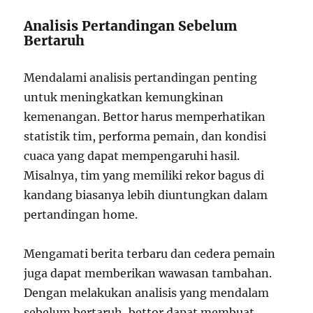
Analisis Pertandingan Sebelum
Bertaruh
Mendalami analisis pertandingan penting
untuk meningkatkan kemungkinan
kemenangan. Bettor harus memperhatikan
statistik tim, performa pemain, dan kondisi
cuaca yang dapat mempengaruhi hasil.
Misalnya, tim yang memiliki rekor bagus di
kandang biasanya lebih diuntungkan dalam
pertandingan home.
Mengamati berita terbaru dan cedera pemain
juga dapat memberikan wawasan tambahan.
Dengan melakukan analisis yang mendalam
sebelum bertaruh, bettor dapat membuat