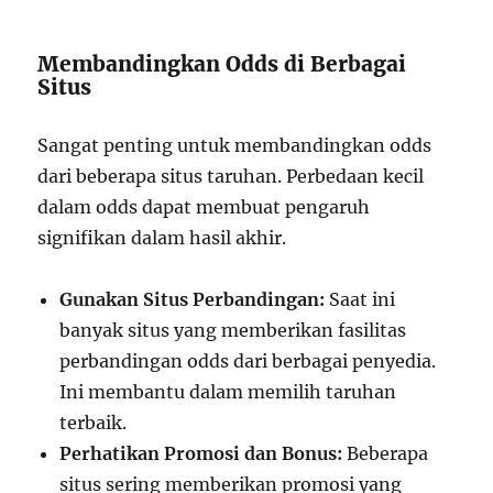
Membandingkan Odds di Berbagai
Situs
Sangat penting untuk membandingkan odds
dari beberapa situs taruhan. Perbedaan kecil
dalam odds dapat membuat pengaruh
signifikan dalam hasil akhir.
Gunakan Situs Perbandingan:
Saat ini
banyak situs yang memberikan fasilitas
perbandingan odds dari berbagai penyedia.
Ini membantu dalam memilih taruhan
terbaik.
Perhatikan Promosi dan Bonus:
Beberapa
situs sering memberikan promosi yang