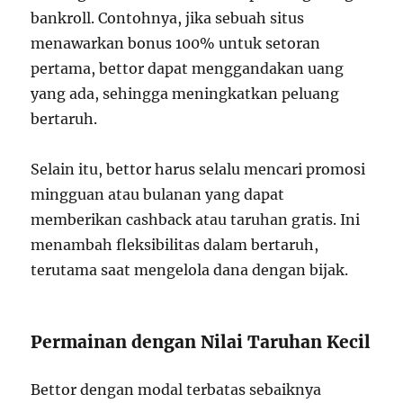
bankroll. Contohnya, jika sebuah situs
menawarkan bonus 100% untuk setoran
pertama, bettor dapat menggandakan uang
yang ada, sehingga meningkatkan peluang
bertaruh.
Selain itu, bettor harus selalu mencari promosi
mingguan atau bulanan yang dapat
memberikan cashback atau taruhan gratis. Ini
menambah fleksibilitas dalam bertaruh,
terutama saat mengelola dana dengan bijak.
Permainan dengan Nilai Taruhan Kecil
Bettor dengan modal terbatas sebaiknya