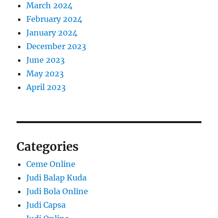
March 2024
February 2024
January 2024
December 2023
June 2023
May 2023
April 2023
Categories
Ceme Online
Judi Balap Kuda
Judi Bola Online
Judi Capsa