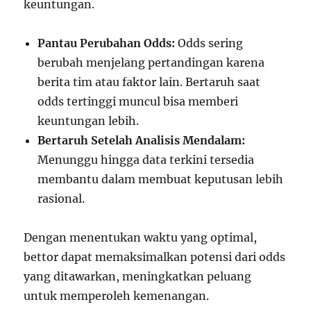
keuntungan.
Pantau Perubahan Odds:
Odds sering
berubah menjelang pertandingan karena
berita tim atau faktor lain. Bertaruh saat
odds tertinggi muncul bisa memberi
keuntungan lebih.
Bertaruh Setelah Analisis Mendalam:
Menunggu hingga data terkini tersedia
membantu dalam membuat keputusan lebih
rasional.
Dengan menentukan waktu yang optimal,
bettor dapat memaksimalkan potensi dari odds
yang ditawarkan, meningkatkan peluang
untuk memperoleh kemenangan.