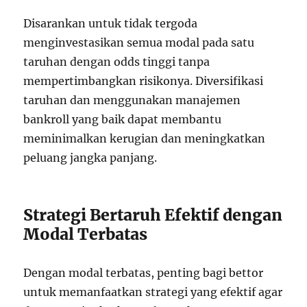
Disarankan untuk tidak tergoda
menginvestasikan semua modal pada satu
taruhan dengan odds tinggi tanpa
mempertimbangkan risikonya. Diversifikasi
taruhan dan menggunakan manajemen
bankroll yang baik dapat membantu
meminimalkan kerugian dan meningkatkan
peluang jangka panjang.
Strategi Bertaruh Efektif dengan
Modal Terbatas
Dengan modal terbatas, penting bagi bettor
untuk memanfaatkan strategi yang efektif agar