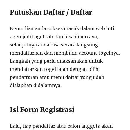
Putuskan Daftar / Daftar
Kemudian anda sukses masuk dalam web inti
agen judi togel sah dan bisa dipercaya,
selanjutnya anda bisa secara langsung
mendaftarkan dan membikin account togelnya.
Langkah yang perlu dilaksanakan untuk
mendaftarkan togel ialah dengan pilih
pendaftaran atau menu daftar yang udah
disiapkan didalamnya.
Isi Form Registrasi
Lalu, tiap pendaftar atau calon anggota akan