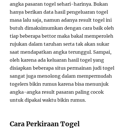
angka pasaran togel sehari-harinya. Bukan
hanya berikan data hasil pengeluaran togel
masa lalu saja, namun adanya result togel ini
butuh dimaksimumkan dengan cara baik oleh
tiap beberapa bettor maka bakal memperoleh
rujukan dalam taruhan serta tak akan sukar
saat mendapatkan angka terunggul. Sampai,
oleh karena ada keluaran hasil togel yang
disiapkan beberapa situs permainan judi togel
sangat juga menolong dalam mempermudah
togelers bikin rumus karena bisa menunjuk
angka-angka result pasaran paling cocok
untuk dipakai waktu bikin rumus.
Cara Perkiraan Togel