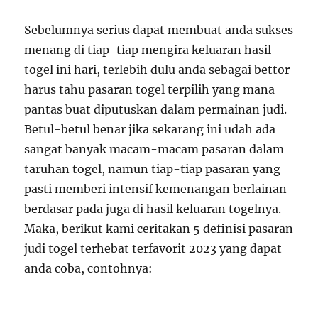
Sebelumnya serius dapat membuat anda sukses
menang di tiap-tiap mengira keluaran hasil
togel ini hari, terlebih dulu anda sebagai bettor
harus tahu pasaran togel terpilih yang mana
pantas buat diputuskan dalam permainan judi.
Betul-betul benar jika sekarang ini udah ada
sangat banyak macam-macam pasaran dalam
taruhan togel, namun tiap-tiap pasaran yang
pasti memberi intensif kemenangan berlainan
berdasar pada juga di hasil keluaran togelnya.
Maka, berikut kami ceritakan 5 definisi pasaran
judi togel terhebat terfavorit 2023 yang dapat
anda coba, contohnya: