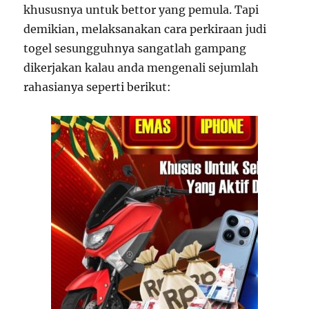
khususnya untuk bettor yang pemula. Tapi
demikian, melaksanakan cara perkiraan judi
togel sesungguhnya sangatlah gampang
dikerjakan kalau anda mengenali sejumlah
rahasianya seperti berikut: