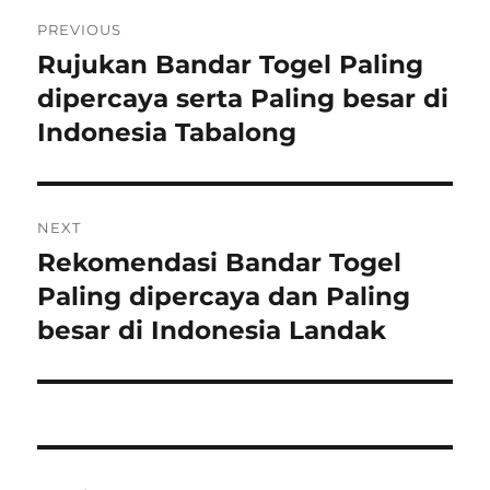
Post
PREVIOUS
navigation
Rujukan Bandar Togel Paling
Previous
post:
dipercaya serta Paling besar di
Indonesia Tabalong
NEXT
Rekomendasi Bandar Togel
Next
post:
Paling dipercaya dan Paling
besar di Indonesia Landak