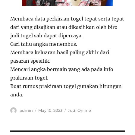
Membaca data perkiraan togel tepat serta tepat
dari yang disajikan atau dikasihkan oleh biro
judi togel sah dapat dipercaya.
Cari tahu angka menembus.
Membaca keluaran hasil paling akhir dari
pasaran spesifik.
Mencari angka bermain yang ada pada info
prakiraan togel.
Buat rumus prakiraan togel gunakan hitungan
anda.
Author
Posted
Categories
admin
May 10, 2023
Judi Online
on