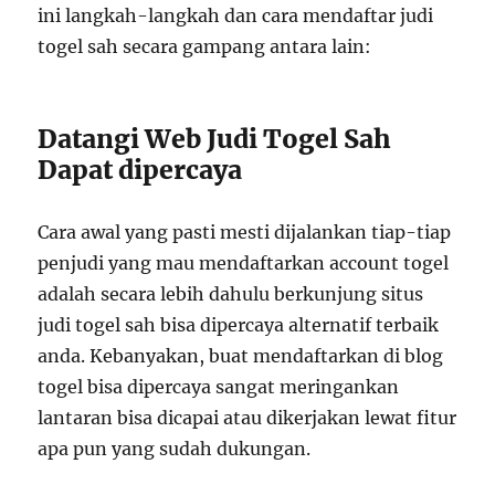
ini langkah-langkah dan cara mendaftar judi
togel sah secara gampang antara lain:
Datangi Web Judi Togel Sah
Dapat dipercaya
Cara awal yang pasti mesti dijalankan tiap-tiap
penjudi yang mau mendaftarkan account togel
adalah secara lebih dahulu berkunjung situs
judi togel sah bisa dipercaya alternatif terbaik
anda. Kebanyakan, buat mendaftarkan di blog
togel bisa dipercaya sangat meringankan
lantaran bisa dicapai atau dikerjakan lewat fitur
apa pun yang sudah dukungan.