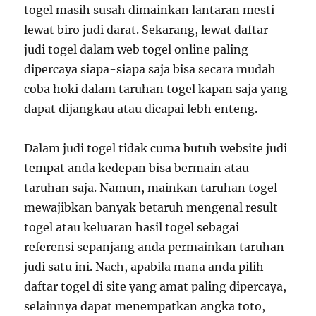
togel masih susah dimainkan lantaran mesti
lewat biro judi darat. Sekarang, lewat daftar
judi togel dalam web togel online paling
dipercaya siapa-siapa saja bisa secara mudah
coba hoki dalam taruhan togel kapan saja yang
dapat dijangkau atau dicapai lebh enteng.
Dalam judi togel tidak cuma butuh website judi
tempat anda kedepan bisa bermain atau
taruhan saja. Namun, mainkan taruhan togel
mewajibkan banyak betaruh mengenal result
togel atau keluaran hasil togel sebagai
referensi sepanjang anda permainkan taruhan
judi satu ini. Nach, apabila mana anda pilih
daftar togel di site yang amat paling dipercaya,
selainnya dapat menempatkan angka toto,