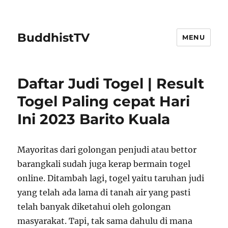
BuddhistTV
MENU
Daftar Judi Togel | Result
Togel Paling cepat Hari
Ini 2023 Barito Kuala
Mayoritas dari golongan penjudi atau bettor
barangkali sudah juga kerap bermain togel
online. Ditambah lagi, togel yaitu taruhan judi
yang telah ada lama di tanah air yang pasti
telah banyak diketahui oleh golongan
masyarakat. Tapi, tak sama dahulu di mana