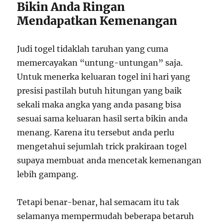
Bikin Anda Ringan
Mendapatkan Kemenangan
Judi togel tidaklah taruhan yang cuma
memercayakan “untung-untungan” saja.
Untuk menerka keluaran togel ini hari yang
presisi pastilah butuh hitungan yang baik
sekali maka angka yang anda pasang bisa
sesuai sama keluaran hasil serta bikin anda
menang. Karena itu tersebut anda perlu
mengetahui sejumlah trick prakiraan togel
supaya membuat anda mencetak kemenangan
lebih gampang.
Tetapi benar-benar, hal semacam itu tak
selamanya mempermudah beberapa betaruh