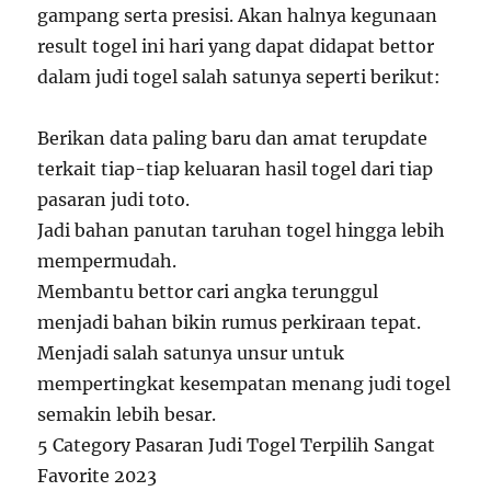
gampang serta presisi. Akan halnya kegunaan
result togel ini hari yang dapat didapat bettor
dalam judi togel salah satunya seperti berikut:
Berikan data paling baru dan amat terupdate
terkait tiap-tiap keluaran hasil togel dari tiap
pasaran judi toto.
Jadi bahan panutan taruhan togel hingga lebih
mempermudah.
Membantu bettor cari angka terunggul
menjadi bahan bikin rumus perkiraan tepat.
Menjadi salah satunya unsur untuk
mempertingkat kesempatan menang judi togel
semakin lebih besar.
5 Category Pasaran Judi Togel Terpilih Sangat
Favorite 2023