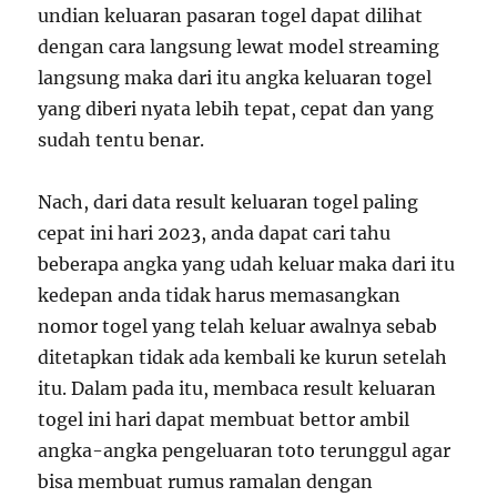
undian keluaran pasaran togel dapat dilihat
dengan cara langsung lewat model streaming
langsung maka dari itu angka keluaran togel
yang diberi nyata lebih tepat, cepat dan yang
sudah tentu benar.
Nach, dari data result keluaran togel paling
cepat ini hari 2023, anda dapat cari tahu
beberapa angka yang udah keluar maka dari itu
kedepan anda tidak harus memasangkan
nomor togel yang telah keluar awalnya sebab
ditetapkan tidak ada kembali ke kurun setelah
itu. Dalam pada itu, membaca result keluaran
togel ini hari dapat membuat bettor ambil
angka-angka pengeluaran toto terunggul agar
bisa membuat rumus ramalan dengan