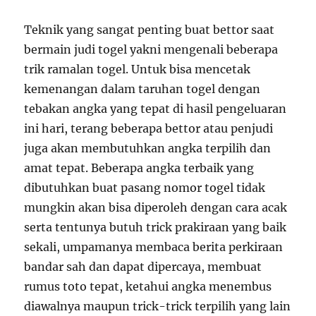
Teknik yang sangat penting buat bettor saat
bermain judi togel yakni mengenali beberapa
trik ramalan togel. Untuk bisa mencetak
kemenangan dalam taruhan togel dengan
tebakan angka yang tepat di hasil pengeluaran
ini hari, terang beberapa bettor atau penjudi
juga akan membutuhkan angka terpilih dan
amat tepat. Beberapa angka terbaik yang
dibutuhkan buat pasang nomor togel tidak
mungkin akan bisa diperoleh dengan cara acak
serta tentunya butuh trick prakiraan yang baik
sekali, umpamanya membaca berita perkiraan
bandar sah dan dapat dipercaya, membuat
rumus toto tepat, ketahui angka menembus
diawalnya maupun trick-trick terpilih yang lain