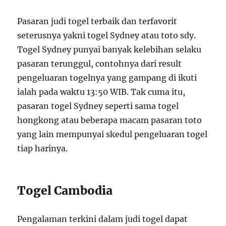
Pasaran judi togel terbaik dan terfavorit
seterusnya yakni togel Sydney atau toto sdy.
Togel Sydney punyai banyak kelebihan selaku
pasaran terunggul, contohnya dari result
pengeluaran togelnya yang gampang di ikuti
ialah pada waktu 13:50 WIB. Tak cuma itu,
pasaran togel Sydney seperti sama togel
hongkong atau beberapa macam pasaran toto
yang lain mempunyai skedul pengeluaran togel
tiap harinya.
Togel Cambodia
Pengalaman terkini dalam judi togel dapat