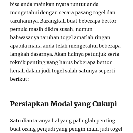
bisa anda mainkan nyata tuntut anda
mengetahui dengan secara pasang togel dan
taruhannya. Barangkali buat beberapa bettor
pemula masih dikira susah, namun
bahwasanya taruhan togel amatlah ringan
apabila mana anda telah mengetahui beberapa
langkah dasarnya. Akan halnya petunjuk serta
teknik penting yang harus beberapa bettor
kenali dalam judi togel salah satunya seperti
berikut:
Persiapkan Modal yang Cukupi
Satu diantaranya hal yang palinglah penting
buat orang penjudi yang pengin main judi togel