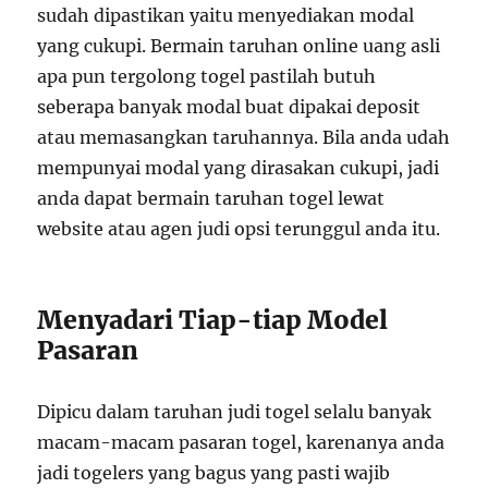
sudah dipastikan yaitu menyediakan modal
yang cukupi. Bermain taruhan online uang asli
apa pun tergolong togel pastilah butuh
seberapa banyak modal buat dipakai deposit
atau memasangkan taruhannya. Bila anda udah
mempunyai modal yang dirasakan cukupi, jadi
anda dapat bermain taruhan togel lewat
website atau agen judi opsi terunggul anda itu.
Menyadari Tiap-tiap Model
Pasaran
Dipicu dalam taruhan judi togel selalu banyak
macam-macam pasaran togel, karenanya anda
jadi togelers yang bagus yang pasti wajib