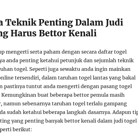
ta Teknik Penting Dalam Judi
ng Harus Bettor Kenali
up mengerti serta paham dengan secara daftar togel
nya anda penting ketahui petunjuk dan sejumlah teknik
ruhan togel. Seperti juga sewaktu anda ingin mainkan
line tersendiri, dalam taruhan togel lantas yang bakal
 pastinya tuntut anda mengerti dengan pasang togel
. Kemungkinan buat beberapa bettor pemula masih
, namun sebenarnya taruhan togel terlalu gampang
da sudah ketahui beberapa langkah dasarnya. Adapun ti
ting yang penting banyak bettor kenali dalam judi togel
perti berikut: