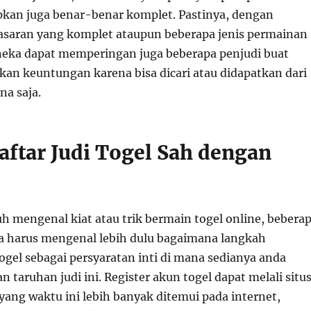
apkan juga benar-benar komplet. Pastinya, dengan
asaran yang komplet ataupun beberapa jenis permainan
neka dapat memperingan juga beberapa penjudi buat
an keuntungan karena bisa dicari atau didapatkan dari
na saja.
aftar Judi Togel Sah dengan
h mengenal kiat atau trik bermain togel online, bebera
a harus mengenal lebih dulu bagaimana langkah
ogel sebagai persyaratan inti di mana sedianya anda
 taruhan judi ini. Register akun togel dapat melali situ
yang waktu ini lebih banyak ditemui pada internet,