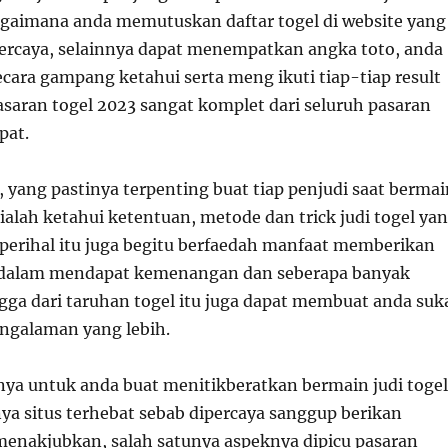
 bagaimana anda memutuskan daftar togel di website yang
percaya, selainnya dapat menempatkan angka toto, anda
ecara gampang ketahui serta meng ikuti tiap-tiap result
asaran togel 2023 sangat komplet dari seluruh pasaran
pat.
 yang pastinya terpenting buat tiap penjudi saat bermai
 ialah ketahui ketentuan, metode dan trick judi togel ya
 perihal itu juga begitu berfaedah manfaat memberikan
 dalam mendapat kemenangan dan seberapa banyak
ga dari taruhan togel itu juga dapat membuat anda suk
engalaman yang lebih.
nya untuk anda buat menitikberatkan bermain judi togel
nya situs terhebat sebab dipercaya sanggup berikan
enakjubkan, salah satunya aspeknya dipicu pasaran