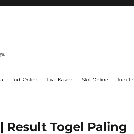
ya.
sa
Judi Online
Live Kasino
Slot Online
Judi T
| Result Togel Paling