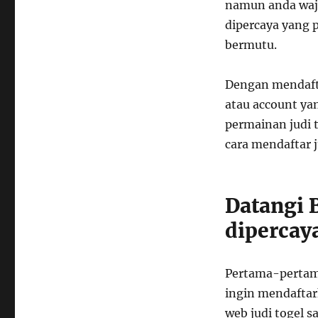
namun anda waji
dipercaya yang p
bermutu.
Dengan mendaftar
atau account ya
permainan judi t
cara mendaftar j
Datangi B
dipercay
Pertama-pertama
ingin mendaftar
web judi togel s