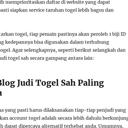
b memprioritaskan daftar di website yang dapat
asti siapkan service taruhan togel lebih bagus dan
kan togel, tiap pemain pastinya akan peroleh 1 biji ID
ng kedepannya bisa digunakan dalam terhubung
ogel. Agar selengkapnya, seperti berikut selangkah dan
udi togel sah secara gampang antara lain:
log Judi Togel Sah Paling
a
 yang pasti harus dilaksanakan tiap-tiap penjudi yang
kan account togel adalah secara lebih dahulu berkunjun
ah dapat dipercaya alternatif terhebat anda. Umumnya,