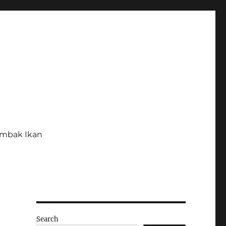
embak Ikan
Search