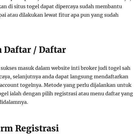
an di situs togel dapat dipercaya sudah membantu
pai atau dilakukan lewat fitur apa pun yang sudah
Daftar / Daftar
 sukses masuk dalam website inti broker judi togel sah
rcaya, selanjutnya anda dapat langsung mendaftarkan
account togelnya. Metode yang perlu dijalankan untuk
el ialah dengan pilih registrasi atau menu daftar yang
 didalamnya.
orm Registrasi