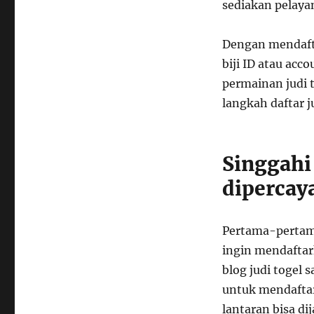
sediakan pelayan
Dengan mendafta
biji ID atau ac
permainan judi t
langkah daftar j
Singgahi
dipercay
Pertama-pertama
ingin mendaftar
blog judi togel 
untuk mendaftar
lantaran bisa di