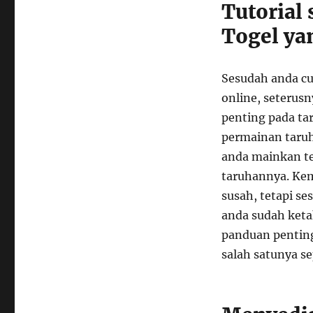
Tutorial
Togel ya
Sesudah anda cu
online, seterus
penting pada ta
permainan taruh
anda mainkan te
taruhannya. Kem
susah, tetapi se
anda sudah keta
panduan penting
salah satunya se