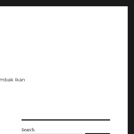
embak Ikan
Search