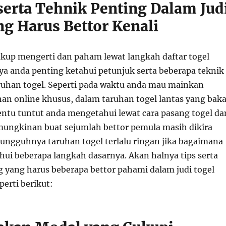
 serta Tehnik Penting Dalam Jud
ng Harus Bettor Kenali
kup mengerti dan paham lewat langkah daftar togel
nya anda penting ketahui petunjuk serta beberapa teknik
ruhan togel. Seperti pada waktu anda mau mainkan
an online khusus, dalam taruhan togel lantas yang baka
ntu tuntut anda mengetahui lewat cara pasang togel da
ungkinan buat sejumlah bettor pemula masih dikira
sungguhnya taruhan togel terlalu ringan jika bagaimana
hui beberapa langkah dasarnya. Akan halnya tips serta
 yang harus beberapa bettor pahami dalam judi togel
perti berikut: