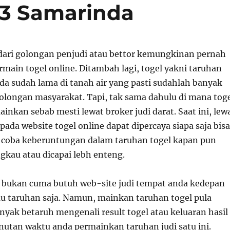
023 Samarinda
dari golongan penjudi atau bettor kemungkinan pernah
main togel online. Ditambah lagi, togel yakni taruhan
da sudah lama di tanah air yang pasti sudahlah banyak
golongan masyarakat. Tapi, tak sama dahulu di mana tog
inkan sebab mesti lewat broker judi darat. Saat ini, lew
l pada website togel online dapat dipercaya siapa saja bisa
 coba keberuntungan dalam taruhan togel kapan pun
gkau atau dicapai lebh enteng.
l bukan cuma butuh web-site judi tempat anda kedepan
au taruhan saja. Namun, mainkan taruhan togel pula
yak betaruh mengenali result togel atau keluaran hasil
anutan waktu anda permainkan taruhan judi satu ini.