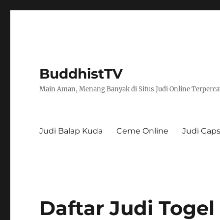
BuddhistTV
Main Aman, Menang Banyak di Situs Judi Online Terperca
Judi Balap Kuda
Ceme Online
Judi Cap
Daftar Judi Togel 