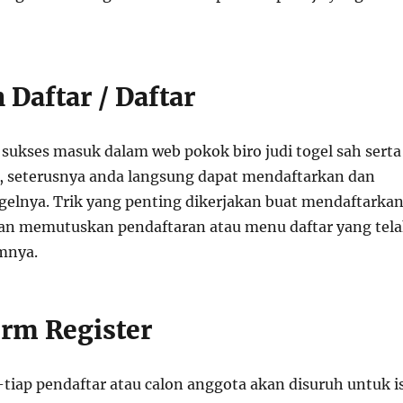
Daftar / Daftar
 sukses masuk dalam web pokok biro judi togel sah serta
a, seterusnya anda langsung dapat mendaftarkan dan
ogelnya. Trik yang penting dikerjakan buat mendaftarka
gan memutuskan pendaftaran atau menu daftar yang tel
amnya.
orm Register
p-tiap pendaftar atau calon anggota akan disuruh untuk is