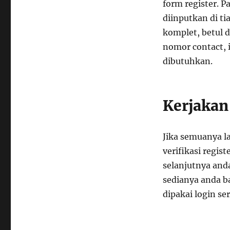
form register. P
diinputkan di ti
komplet, betul 
nomor contact, i
dibutuhkan.
Kerjakan 
Jika semuanya l
verifikasi regis
selanjutnya anda
sedianya anda b
dipakai login s