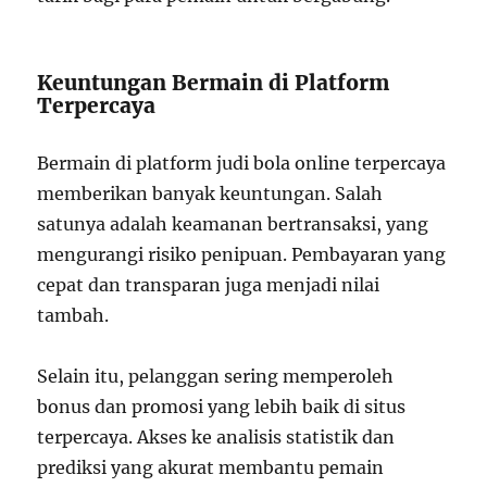
Keuntungan Bermain di Platform
Terpercaya
Bermain di platform judi bola online terpercaya
memberikan banyak keuntungan. Salah
satunya adalah keamanan bertransaksi, yang
mengurangi risiko penipuan. Pembayaran yang
cepat dan transparan juga menjadi nilai
tambah.
Selain itu, pelanggan sering memperoleh
bonus dan promosi yang lebih baik di situs
terpercaya. Akses ke analisis statistik dan
prediksi yang akurat membantu pemain