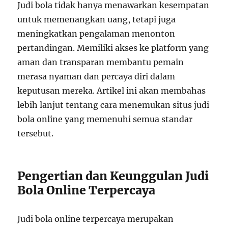
Judi bola tidak hanya menawarkan kesempatan
untuk memenangkan uang, tetapi juga
meningkatkan pengalaman menonton
pertandingan. Memiliki akses ke platform yang
aman dan transparan membantu pemain
merasa nyaman dan percaya diri dalam
keputusan mereka. Artikel ini akan membahas
lebih lanjut tentang cara menemukan situs judi
bola online yang memenuhi semua standar
tersebut.
Pengertian dan Keunggulan Judi
Bola Online Terpercaya
Judi bola online terpercaya merupakan