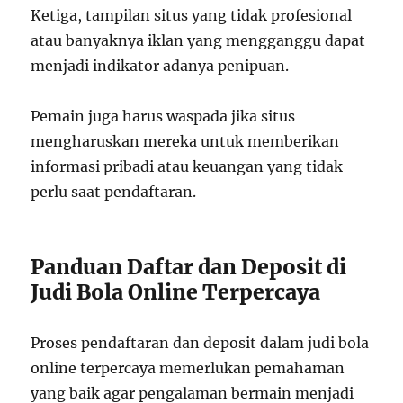
Ketiga, tampilan situs yang tidak profesional
atau banyaknya iklan yang mengganggu dapat
menjadi indikator adanya penipuan.
Pemain juga harus waspada jika situs
mengharuskan mereka untuk memberikan
informasi pribadi atau keuangan yang tidak
perlu saat pendaftaran.
Panduan Daftar dan Deposit di
Judi Bola Online Terpercaya
Proses pendaftaran dan deposit dalam judi bola
online terpercaya memerlukan pemahaman
yang baik agar pengalaman bermain menjadi