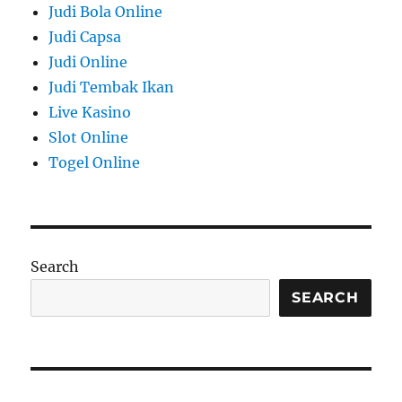
Judi Bola Online
Judi Capsa
Judi Online
Judi Tembak Ikan
Live Kasino
Slot Online
Togel Online
Search
SEARCH