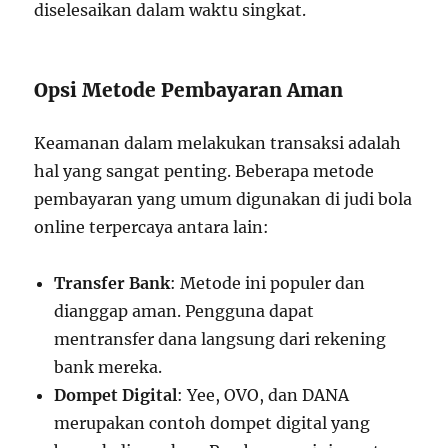
diselesaikan dalam waktu singkat.
Opsi Metode Pembayaran Aman
Keamanan dalam melakukan transaksi adalah
hal yang sangat penting. Beberapa metode
pembayaran yang umum digunakan di judi bola
online terpercaya antara lain:
Transfer Bank
: Metode ini populer dan
dianggap aman. Pengguna dapat
mentransfer dana langsung dari rekening
bank mereka.
Dompet Digital
: Yee, OVO, dan DANA
merupakan contoh dompet digital yang