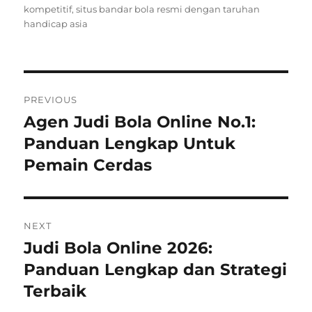
kompetitif
,
situs bandar bola resmi dengan taruhan
handicap asia
Post
PREVIOUS
navigation
Agen Judi Bola Online No.1:
Previous
post:
Panduan Lengkap Untuk
Pemain Cerdas
NEXT
Judi Bola Online 2026:
Next
post:
Panduan Lengkap dan Strategi
Terbaik