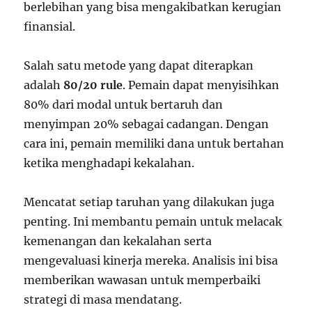
berlebihan yang bisa mengakibatkan kerugian
finansial.
Salah satu metode yang dapat diterapkan
adalah
80/20 rule
. Pemain dapat menyisihkan
80% dari modal untuk bertaruh dan
menyimpan 20% sebagai cadangan. Dengan
cara ini, pemain memiliki dana untuk bertahan
ketika menghadapi kekalahan.
Mencatat setiap taruhan yang dilakukan juga
penting. Ini membantu pemain untuk melacak
kemenangan dan kekalahan serta
mengevaluasi kinerja mereka. Analisis ini bisa
memberikan wawasan untuk memperbaiki
strategi di masa mendatang.