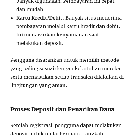
banyak digunakan. Pembayaran ini cepat
dan mudah.
Kartu Kredit/Debit
: Banyak situs menerima
pembayaran melalui kartu kredit dan debit.
Ini menawarkan kenyamanan saat
melakukan deposit.
Pengguna disarankan untuk memilih metode
yang paling sesuai dengan kebutuhan mereka,
serta memastikan setiap transaksi dilakukan di
lingkungan yang aman.
Proses Deposit dan Penarikan Dana
Setelah registrasi, pengguna dapat melakukan
deposit untuk mulai bermain. Langkah-