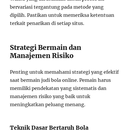
bervariasi tergantung pada metode yang
dipilih. Pastikan untuk memeriksa ketentuan
terkait penarikan di setiap situs.
Strategi Bermain dan
Manajemen Risiko
Penting untuk memahami strategi yang efektif
saat bermain judi bola online. Pemain harus
memiliki pendekatan yang sistematis dan
manajemen risiko yang baik untuk
meningkatkan peluang menang.
Teknik Dasar Bertaruh Bola