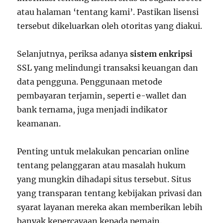
atau halaman ‘tentang kami’. Pastikan lisensi
tersebut dikeluarkan oleh otoritas yang diakui.
Selanjutnya, periksa adanya
sistem enkripsi
SSL yang melindungi transaksi keuangan dan
data pengguna. Penggunaan metode
pembayaran terjamin, seperti e-wallet dan
bank ternama, juga menjadi indikator
keamanan.
Penting untuk melakukan pencarian online
tentang pelanggaran atau masalah hukum
yang mungkin dihadapi situs tersebut. Situs
yang transparan tentang kebijakan privasi dan
syarat layanan mereka akan memberikan lebih
banyak kepercayaan kepada pemain.