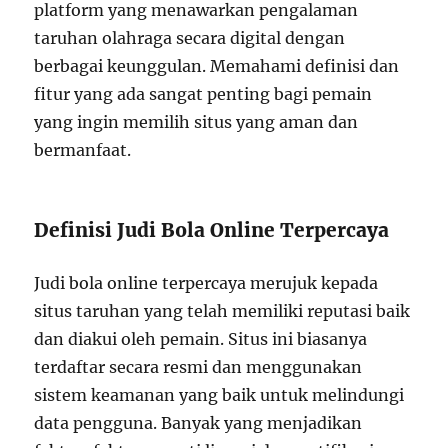
platform yang menawarkan pengalaman
taruhan olahraga secara digital dengan
berbagai keunggulan. Memahami definisi dan
fitur yang ada sangat penting bagi pemain
yang ingin memilih situs yang aman dan
bermanfaat.
Definisi Judi Bola Online Terpercaya
Judi bola online terpercaya merujuk kepada
situs taruhan yang telah memiliki reputasi baik
dan diakui oleh pemain. Situs ini biasanya
terdaftar secara resmi dan menggunakan
sistem keamanan yang baik untuk melindungi
data pengguna. Banyak yang menjadikan