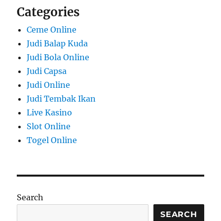
Categories
Ceme Online
Judi Balap Kuda
Judi Bola Online
Judi Capsa
Judi Online
Judi Tembak Ikan
Live Kasino
Slot Online
Togel Online
Search
SEARCH