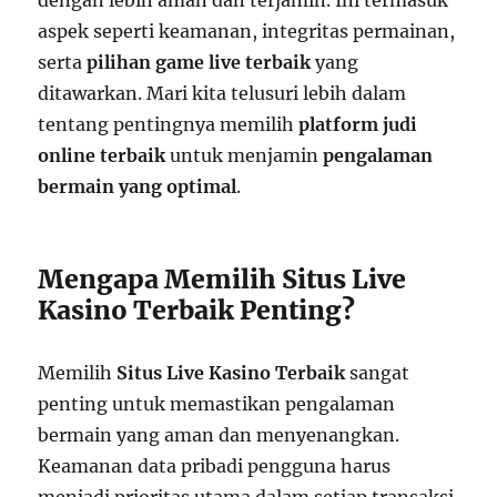
aspek seperti keamanan, integritas permainan,
serta
pilihan game live terbaik
yang
ditawarkan. Mari kita telusuri lebih dalam
tentang pentingnya memilih
platform judi
online terbaik
untuk menjamin
pengalaman
bermain yang optimal
.
Mengapa Memilih Situs Live
Kasino Terbaik Penting?
Memilih
Situs Live Kasino Terbaik
sangat
penting untuk memastikan pengalaman
bermain yang aman dan menyenangkan.
Keamanan data pribadi pengguna harus
menjadi prioritas utama dalam setiap transaksi