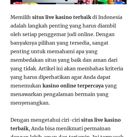
Memilih
situs live kasino terbaik
di Indonesia
adalah langkah penting yang harus diambil
oleh setiap penggemar judi online. Dengan
banyaknya pilihan yang tersedia, sangat
penting untuk memahami apa yang
membedakan situs yang baik dan aman dari
yang tidak. Artikel ini akan membahas kriteria
yang harus diperhatikan agar Anda dapat
menemukan
kasino online terpercaya
yang
menawarkan pengalaman bermain yang
menyenangkan.
Dengan mengetahui ciri-ciri
situs live kasino
terbaik
, Anda bisa menikmati permainan
dengan lebih aman dan terjamin. Ini termasuk