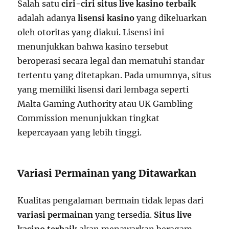
Salah satu
ciri-ciri situs live kasino terbaik
adalah adanya
lisensi kasino
yang dikeluarkan
oleh otoritas yang diakui. Lisensi ini
menunjukkan bahwa kasino tersebut
beroperasi secara legal dan mematuhi standar
tertentu yang ditetapkan. Pada umumnya, situs
yang memiliki lisensi dari lembaga seperti
Malta Gaming Authority atau UK Gambling
Commission menunjukkan tingkat
kepercayaan yang lebih tinggi.
Variasi Permainan yang Ditawarkan
Kualitas pengalaman bermain tidak lepas dari
variasi permainan
yang tersedia.
Situs live
kasino terbaik
akan menawarkan beragam