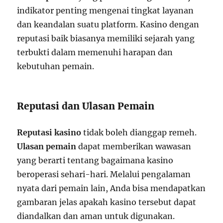
indikator penting mengenai tingkat layanan
dan keandalan suatu platform. Kasino dengan
reputasi baik biasanya memiliki sejarah yang
terbukti dalam memenuhi harapan dan
kebutuhan pemain.
Reputasi dan Ulasan Pemain
Reputasi kasino
tidak boleh dianggap remeh.
Ulasan pemain
dapat memberikan wawasan
yang berarti tentang bagaimana kasino
beroperasi sehari-hari. Melalui pengalaman
nyata dari pemain lain, Anda bisa mendapatkan
gambaran jelas apakah kasino tersebut dapat
diandalkan dan aman untuk digunakan.