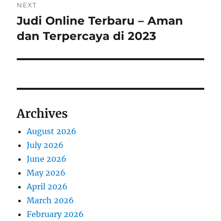
NEXT
Judi Online Terbaru – Aman
Next
post:
dan Terpercaya di 2023
Archives
August 2026
July 2026
June 2026
May 2026
April 2026
March 2026
February 2026