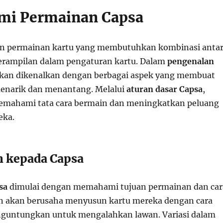
i Permainan Capsa
n permainan kartu yang membutuhkan kombinasi anta
terampilan dalam pengaturan kartu. Dalam
pengenalan
akan dikenalkan dengan berbagai aspek yang membuat
menarik dan menantang. Melalui
aturan dasar Capsa
,
memahami tata cara bermain dan meningkatkan peluang
eka.
 kepada Capsa
sa
dimulai dengan memahami tujuan permainan dan car
n akan berusaha menyusun kartu mereka dengan cara
nguntungkan untuk mengalahkan lawan. Variasi dalam