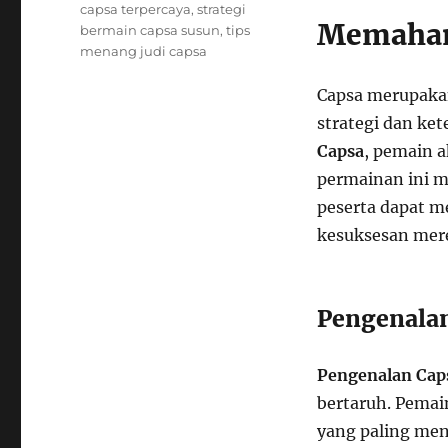
capsa terpercaya
,
strategi
Memaham
bermain capsa susun
,
tips
menang judi capsa
Capsa merupaka
strategi dan ke
Capsa
, pemain 
permainan ini 
peserta dapat 
kesuksesan mer
Pengenalan
Pengenalan Cap
bertaruh. Pemai
yang paling me