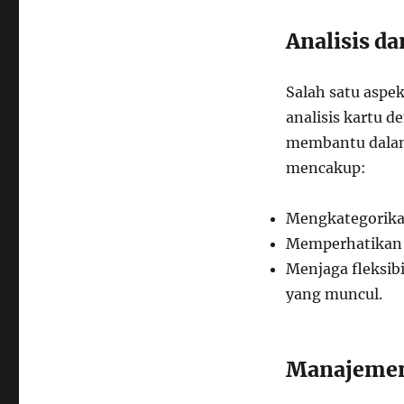
Analisis d
Salah satu aspe
analisis kartu d
membantu dalam
mencakup:
Mengkategorikan
Memperhatikan p
Menjaga fleksib
yang muncul.
Manajemen 