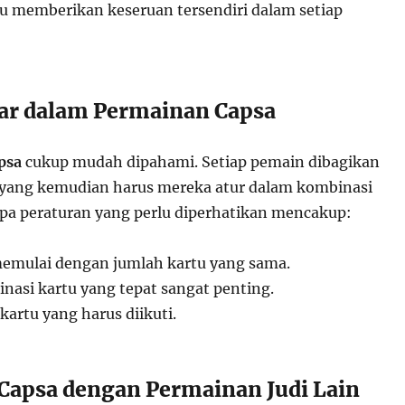
u memberikan keseruan tersendiri dalam setiap
ar dalam Permainan Capsa
psa
cukup mudah dipahami. Setiap pemain dibagikan
 yang kemudian harus mereka atur dalam kombinasi
apa peraturan yang perlu diperhatikan mencakup:
emulai dengan jumlah kartu yang sama.
nasi kartu yang tepat sangat penting.
 kartu yang harus diikuti.
Capsa dengan Permainan Judi Lain