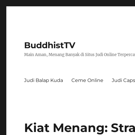
BuddhistTV
Main Aman, Menang Banyak di Situs Judi Online Terperca
Judi Balap Kuda
Ceme Online
Judi Cap
Kiat Menang: Stra