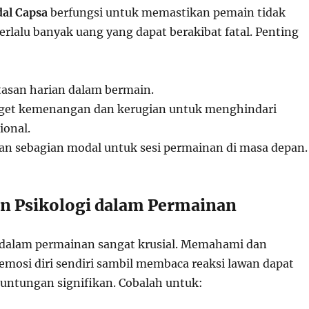
al Capsa
berfungsi untuk memastikan pemain tidak
rlalu banyak uang yang dapat berakibat fatal. Penting
asan harian dalam bermain.
get kemenangan dan kerugian untuk menghindari
ional.
an sebagian modal untuk sesi permainan di masa depan.
n Psikologi dalam Permainan
 dalam permainan sangat krusial. Memahami dan
mosi diri sendiri sambil membaca reaksi lawan dapat
ntungan signifikan. Cobalah untuk: