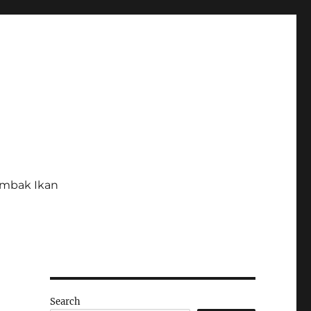
embak Ikan
Search