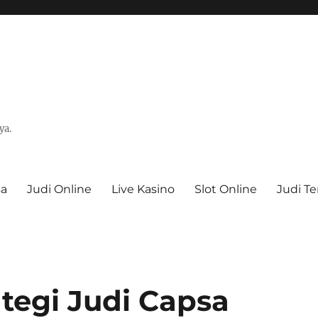
ya.
sa
Judi Online
Live Kasino
Slot Online
Judi T
tegi Judi Capsa