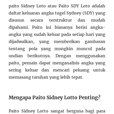
paito Sidney Loto atau Paito SDY Loto adalah
daftar keluaran angka togel Sydney (SDY) yang
disusun secara terstruktur dan mudah
dipahami. Paito ini biasanya berisi angka-
angka yang sudah keluar pada setiap hari yang
dijadwalkan, yang memberikan gambaran
tentang pola yang mungkin muncul pada
undian berikutnya. Dengan menggunakan
paito, pemain dapat menganalisis angka yang
sering keluar dan mencari peluang untuk
memasang taruhan yang lebih tepat.
Mengapa Paito Sidney Lotto Penting?
Paito Sidney Lotto sangat berguna bagi para