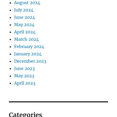
August 2024
July 2024
June 2024
May 2024
April 2024
March 2024
February 2024
January 2024
December 2023
June 2023
May 2023
April 2023
Categories