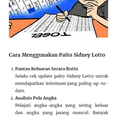
Cara Menggunakan Paito Sidney Lotto
Pantau Keluaran Secara Rutin
Selalu cek update paito Sidney Lotto untuk
mendapatkan informasi yang paling up-to-
date.
Analisis Pola Angka
Pelajari angka-angka yang sering keluar
dan angka yang jarang muncul. Banyak