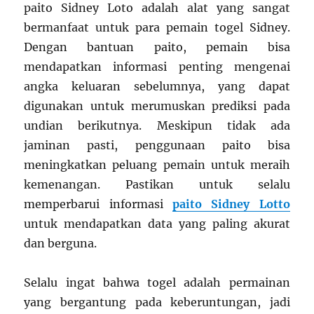
paito Sidney Loto adalah alat yang sangat
bermanfaat untuk para pemain togel Sidney.
Dengan bantuan paito, pemain bisa
mendapatkan informasi penting mengenai
angka keluaran sebelumnya, yang dapat
digunakan untuk merumuskan prediksi pada
undian berikutnya. Meskipun tidak ada
jaminan pasti, penggunaan paito bisa
meningkatkan peluang pemain untuk meraih
kemenangan. Pastikan untuk selalu
memperbarui informasi
paito Sidney Lotto
untuk mendapatkan data yang paling akurat
dan berguna.
Selalu ingat bahwa togel adalah permainan
yang bergantung pada keberuntungan, jadi