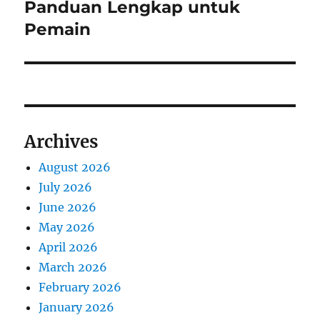
post:
Panduan Lengkap untuk
Pemain
Archives
August 2026
July 2026
June 2026
May 2026
April 2026
March 2026
February 2026
January 2026