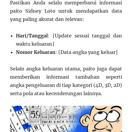
Pastikan Anda selalu memperbarui informasi
paito Sidney Loto untuk mendapatkan data
yang paling akurat dan relevan:
Hari/Tanggal
: [Update sesuai tanggal dan
waktu keluaran]
Nomor Keluaran
: [Data angka yang keluar]
Selain angka keluaran utama, paito juga dapat
memberikan informasi tambahan seperti
angka pengeluaran di tiap kategori (4D, 3D, 2D)
serta pola atau kecenderungan lainnya.