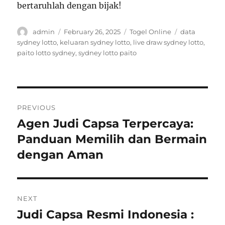
bertaruhlah dengan bijak!
Author
Posted
Categories
Tags
admin
February 26, 2025
Togel Online
data
on
sydney lotto
,
keluaran sydney lotto
,
live draw sydney lotto
,
paito lotto sydney
,
sydney lotto paito
Post
PREVIOUS
navigation
Agen Judi Capsa Terpercaya:
Previous
post:
Panduan Memilih dan Bermain
dengan Aman
NEXT
Judi Capsa Resmi Indonesia :
Next