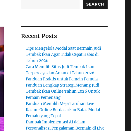
SEARCH
Recent Posts
Tips Mengelola Modal Saat Bermain Judi
Tembak Ikan Agar Tidak Cepat Habis di
Tahun 2026
Cara Memilih Situs Judi Tembak Ikan
Terpercaya dan Aman di Tahun 2026:
Panduan Praktis untuk Pemain Pemula
Panduan Lengkap Strategi Menang Judi
Tembak Ikan Online Tahun 2026 Untuk
Pemain Pemenang
Panduan Memilih Meja Taruhan Live
Kasino Online Berdasarkan Batas Modal
Pemain yang Tepat
Dampak Implementasi AI dalam
Personalisasi Pengalaman Bermain di Live