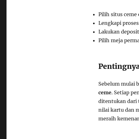
Pilih situs ceme
Lengkapi proses
Lakukan deposit
Pilih meja perm
Pentingny
Sebelum mulai 
ceme
. Setiap p
ditentukan dari
nilai kartu dan
meraih kemena