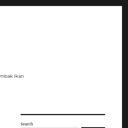
embak Ikan
Search