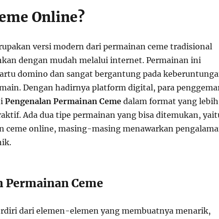
Ceme Online?
upakan versi modern dari permainan ceme tradisional
nkan dengan mudah melalui internet. Permainan ini
rtu domino dan sangat bergantung pada keberuntung
pemain. Dengan hadirnya platform digital, para penggema
ti
Pengenalan Permainan Ceme
dalam format yang lebih
raktif. Ada dua tipe permainan yang bisa ditemukan, yait
dan ceme online, masing-masing menawarkan pengalam
ik.
n Permainan Ceme
erdiri dari elemen-elemen yang membuatnya menarik,