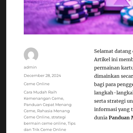
Selamat datang
Artikel ini mem
Author
admin
permainan kartu
Posted
December 28, 2024
dimainkan seca
on
Categories
Ceme Online
bagi para pengg
Tags
Cara Mudah Raih
langkah-langkah
Kemenangan Ceme
,
serta strategi
Panduan Cepat Menang
informasi yang 
Ceme
,
Rahasia Menang
Ceme Online
,
strategi
dunia
Panduan 
bermain ceme online
,
Tips
dan Trik Ceme Online