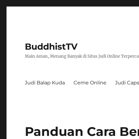
BuddhistTV
Main Aman, Menang Banyak di Situs Judi Online Terperca
Judi Balap Kuda
Ceme Online
Judi Cap
Panduan Cara Be