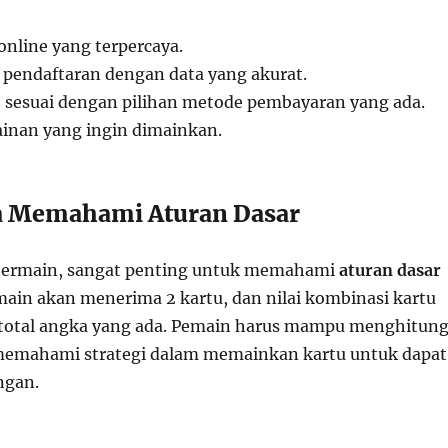
 online yang terpercaya.
 pendaftaran dengan data yang akurat.
 sesuai dengan pilihan metode pembayaran yang ada.
ainan yang ingin dimainkan.
a Memahami Aturan Dasar
bermain, sangat penting untuk memahami
aturan dasar
emain akan menerima 2 kartu, dan nilai kombinasi kartu
 total angka yang ada. Pemain harus mampu menghitun
 memahami strategi dalam memainkan kartu untuk dapat
ngan.