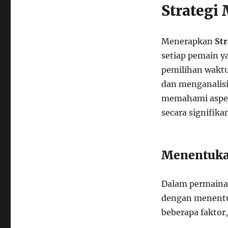
Strategi
Menerapkan
St
setiap pemain y
pemilihan waktu 
dan menganalisi
memahami aspek
secara signifika
Menentukan
Dalam permaina
dengan menentuk
beberapa faktor,