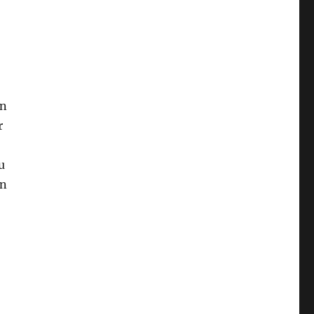
an
r
u
an