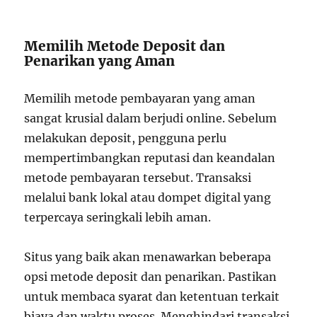
Memilih Metode Deposit dan
Penarikan yang Aman
Memilih metode pembayaran yang aman
sangat krusial dalam berjudi online. Sebelum
melakukan deposit, pengguna perlu
mempertimbangkan reputasi dan keandalan
metode pembayaran tersebut. Transaksi
melalui bank lokal atau dompet digital yang
terpercaya seringkali lebih aman.
Situs yang baik akan menawarkan beberapa
opsi metode deposit dan penarikan. Pastikan
untuk membaca syarat dan ketentuan terkait
biaya dan waktu proses. Menghindari transaksi