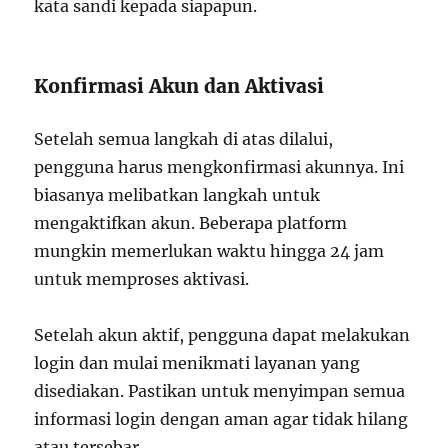
kata sandi kepada siapapun.
Konfirmasi Akun dan Aktivasi
Setelah semua langkah di atas dilalui,
pengguna harus mengkonfirmasi akunnya. Ini
biasanya melibatkan langkah untuk
mengaktifkan akun. Beberapa platform
mungkin memerlukan waktu hingga 24 jam
untuk memproses aktivasi.
Setelah akun aktif, pengguna dapat melakukan
login dan mulai menikmati layanan yang
disediakan. Pastikan untuk menyimpan semua
informasi login dengan aman agar tidak hilang
atau tersebar.