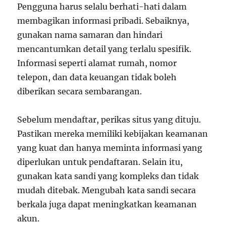
Pengguna harus selalu berhati-hati dalam
membagikan informasi pribadi. Sebaiknya,
gunakan nama samaran dan hindari
mencantumkan detail yang terlalu spesifik.
Informasi seperti alamat rumah, nomor
telepon, dan data keuangan tidak boleh
diberikan secara sembarangan.
Sebelum mendaftar, perikas situs yang dituju.
Pastikan mereka memiliki kebijakan keamanan
yang kuat dan hanya meminta informasi yang
diperlukan untuk pendaftaran. Selain itu,
gunakan kata sandi yang kompleks dan tidak
mudah ditebak. Mengubah kata sandi secara
berkala juga dapat meningkatkan keamanan
akun.