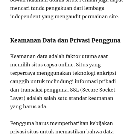
mencari tanda pengakuan dari lembaga
independent yang mengaudit permainan site.
Keamanan Data dan Privasi Pengguna
Keamanan data adalah faktor utama saat
memilih situs capsa online. Situs yang
terpercaya menggunakan teknologi enkripsi
canggih untuk melindungi informasi pribadi
dan transaksi pengguna. SSL (Secure Socket
Layer) adalah salah satu standar keamanan
yang harus ada.
Pengguna harus memperhatikan kebijakan
privasi situs untuk memastikan bahwa data