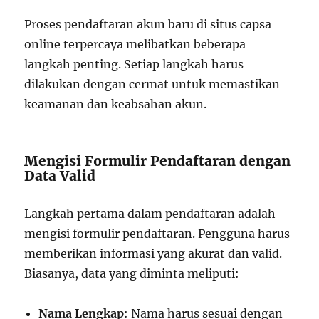
Proses pendaftaran akun baru di situs capsa
online terpercaya melibatkan beberapa
langkah penting. Setiap langkah harus
dilakukan dengan cermat untuk memastikan
keamanan dan keabsahan akun.
Mengisi Formulir Pendaftaran dengan
Data Valid
Langkah pertama dalam pendaftaran adalah
mengisi formulir pendaftaran. Pengguna harus
memberikan informasi yang akurat dan valid.
Biasanya, data yang diminta meliputi:
Nama Lengkap
: Nama harus sesuai dengan