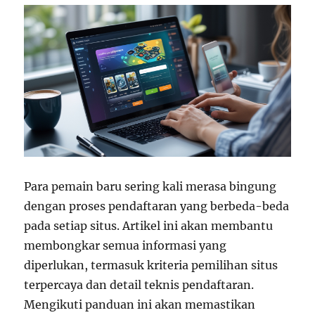
Para pemain baru sering kali merasa bingung
dengan proses pendaftaran yang berbeda-beda
pada setiap situs. Artikel ini akan membantu
membongkar semua informasi yang
diperlukan, termasuk kriteria pemilihan situs
terpercaya dan detail teknis pendaftaran.
Mengikuti panduan ini akan memastikan