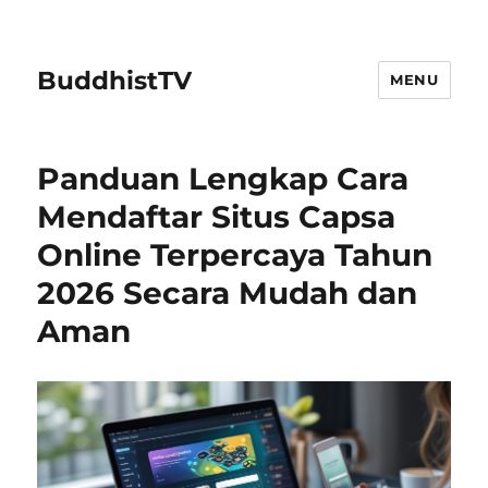
BuddhistTV
MENU
Panduan Lengkap Cara
Mendaftar Situs Capsa
Online Terpercaya Tahun
2026 Secara Mudah dan
Aman