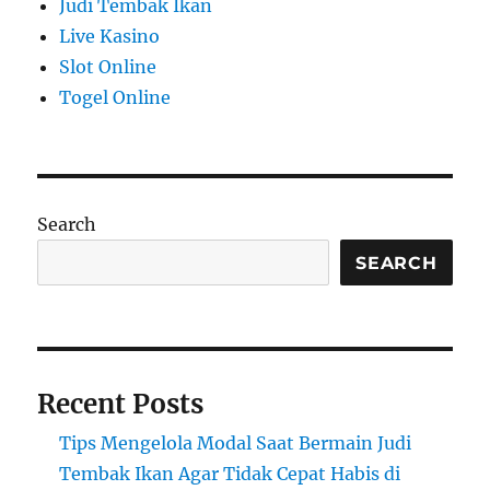
Judi Tembak Ikan
Live Kasino
Slot Online
Togel Online
Search
SEARCH
Recent Posts
Tips Mengelola Modal Saat Bermain Judi
Tembak Ikan Agar Tidak Cepat Habis di