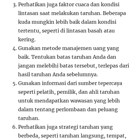
Perhatikan juga faktor cuaca dan kondisi
lintasan saat melakukan taruhan. Beberapa
kuda mungkin lebih baik dalam kondisi
tertentu, seperti di lintasan basah atau
kering.
Gunakan metode manajemen uang yang
baik. Tentukan batas taruhan Anda dan
jangan melebihi batas tersebut, terlepas dari
hasil taruhan Anda sebelumnya.
Gunakan informasi dari sumber tepercaya
seperti pelatih, pemilik, dan ahli taruhan
untuk mendapatkan wawasan yang lebih
dalam tentang perlombaan dan peluang
taruhan.
Perhatikan juga strategi taruhan yang
berbeda, seperti taruhan langsung, tempat,