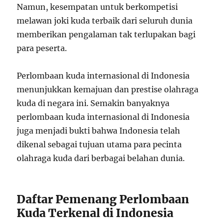
Namun, kesempatan untuk berkompetisi
melawan joki kuda terbaik dari seluruh dunia
memberikan pengalaman tak terlupakan bagi
para peserta.
Perlombaan kuda internasional di Indonesia
menunjukkan kemajuan dan prestise olahraga
kuda di negara ini. Semakin banyaknya
perlombaan kuda internasional di Indonesia
juga menjadi bukti bahwa Indonesia telah
dikenal sebagai tujuan utama para pecinta
olahraga kuda dari berbagai belahan dunia.
Daftar Pemenang Perlombaan
Kuda Terkenal di Indonesia