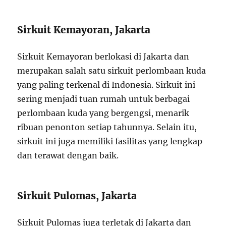
Sirkuit Kemayoran, Jakarta
Sirkuit Kemayoran berlokasi di Jakarta dan
merupakan salah satu sirkuit perlombaan kuda
yang paling terkenal di Indonesia. Sirkuit ini
sering menjadi tuan rumah untuk berbagai
perlombaan kuda yang bergengsi, menarik
ribuan penonton setiap tahunnya. Selain itu,
sirkuit ini juga memiliki fasilitas yang lengkap
dan terawat dengan baik.
Sirkuit Pulomas, Jakarta
Sirkuit Pulomas juga terletak di Jakarta dan