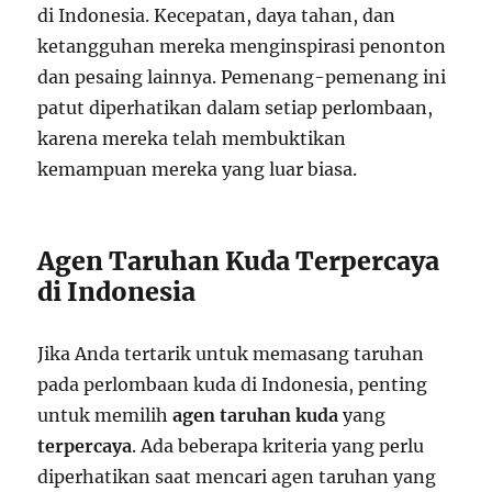
di Indonesia. Kecepatan, daya tahan, dan
ketangguhan mereka menginspirasi penonton
dan pesaing lainnya. Pemenang-pemenang ini
patut diperhatikan dalam setiap perlombaan,
karena mereka telah membuktikan
kemampuan mereka yang luar biasa.
Agen Taruhan Kuda Terpercaya
di Indonesia
Jika Anda tertarik untuk memasang taruhan
pada perlombaan kuda di Indonesia, penting
untuk memilih
agen taruhan kuda
yang
terpercaya
. Ada beberapa kriteria yang perlu
diperhatikan saat mencari agen taruhan yang