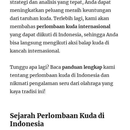
strategi dan analisis yang tepat, Anda dapat
meningkatkan peluang meraih keuntungan
dari taruhan kuda. Terlebih lagi, kami akan
membahas
perlombaan kuda internasional
yang dapat diikuti di Indonesia, sehingga Anda
bisa langsung mengikuti aksi balap kuda di
kancah internasional.
Tunggu apa lagi? Baca
panduan lengkap
kami
tentang perlombaan kuda di Indonesia dan
nikmati pengalaman seru dari olahraga yang
kaya tradisi ini!
Sejarah Perlombaan Kuda di
Indonesia