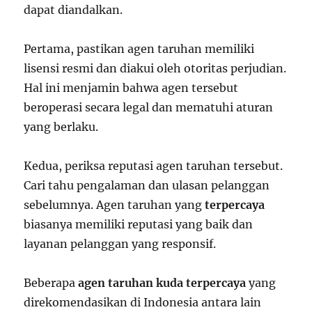
dapat diandalkan.
Pertama, pastikan agen taruhan memiliki
lisensi resmi dan diakui oleh otoritas perjudian.
Hal ini menjamin bahwa agen tersebut
beroperasi secara legal dan mematuhi aturan
yang berlaku.
Kedua, periksa reputasi agen taruhan tersebut.
Cari tahu pengalaman dan ulasan pelanggan
sebelumnya. Agen taruhan yang
terpercaya
biasanya memiliki reputasi yang baik dan
layanan pelanggan yang responsif.
Beberapa
agen taruhan kuda
terpercaya
yang
direkomendasikan di Indonesia antara lain