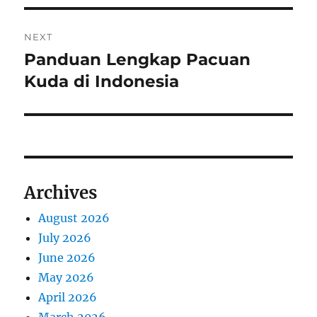
NEXT
Panduan Lengkap Pacuan
Next
post:
Kuda di Indonesia
Archives
August 2026
July 2026
June 2026
May 2026
April 2026
March 2026