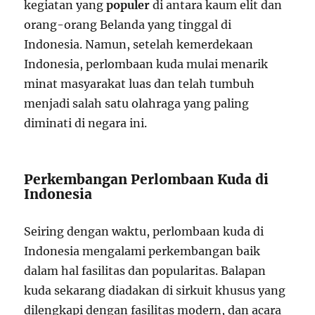
kegiatan yang
populer
di antara kaum elit dan
orang-orang Belanda yang tinggal di
Indonesia. Namun, setelah kemerdekaan
Indonesia, perlombaan kuda mulai menarik
minat masyarakat luas dan telah tumbuh
menjadi salah satu olahraga yang paling
diminati di negara ini.
Perkembangan Perlombaan Kuda di
Indonesia
Seiring dengan waktu, perlombaan kuda di
Indonesia mengalami perkembangan baik
dalam hal fasilitas dan popularitas. Balapan
kuda sekarang diadakan di sirkuit khusus yang
dilengkapi dengan fasilitas modern, dan acara