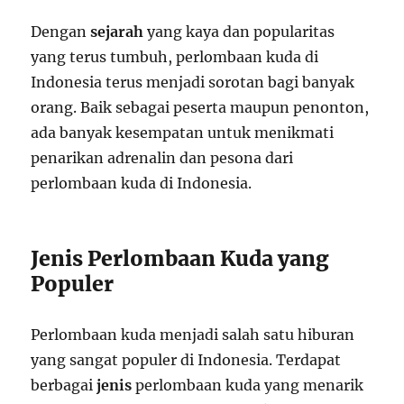
Dengan
sejarah
yang kaya dan popularitas
yang terus tumbuh, perlombaan kuda di
Indonesia terus menjadi sorotan bagi banyak
orang. Baik sebagai peserta maupun penonton,
ada banyak kesempatan untuk menikmati
penarikan adrenalin dan pesona dari
perlombaan kuda di Indonesia.
Jenis Perlombaan Kuda yang
Populer
Perlombaan kuda menjadi salah satu hiburan
yang sangat populer di Indonesia. Terdapat
berbagai
jenis
perlombaan kuda yang menarik