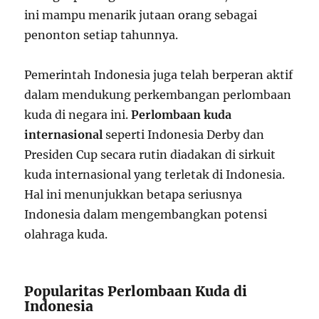
ini mampu menarik jutaan orang sebagai
penonton setiap tahunnya.
Pemerintah Indonesia juga telah berperan aktif
dalam mendukung perkembangan perlombaan
kuda di negara ini.
Perlombaan kuda
internasional
seperti Indonesia Derby dan
Presiden Cup secara rutin diadakan di sirkuit
kuda internasional yang terletak di Indonesia.
Hal ini menunjukkan betapa seriusnya
Indonesia dalam mengembangkan potensi
olahraga kuda.
Popularitas Perlombaan Kuda di
Indonesia