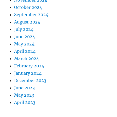
October 2024
September 2024
August 2024
July 2024
June 2024
May 2024
April 2024
March 2024
February 2024
January 2024
December 2023
June 2023
May 2023
April 2023