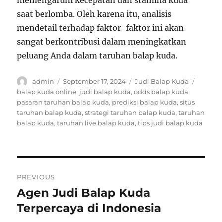
saat berlomba. Oleh karena itu, analisis
mendetail terhadap faktor-faktor ini akan
sangat berkontribusi dalam meningkatkan
peluang Anda dalam taruhan balap kuda.
Author
Posted
Categories
Tags
admin
September 17, 2024
Judi Balap Kuda
on
balap kuda online
,
judi balap kuda
,
odds balap kuda
,
pasaran taruhan balap kuda
,
prediksi balap kuda
,
situs
taruhan balap kuda
,
strategi taruhan balap kuda
,
taruhan
balap kuda
,
taruhan live balap kuda
,
tips judi balap kuda
Post
PREVIOUS
navigation
Agen Judi Balap Kuda
Previous
post:
Terpercaya di Indonesia