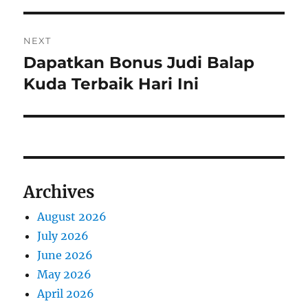
NEXT
Dapatkan Bonus Judi Balap
Next
post:
Kuda Terbaik Hari Ini
Archives
August 2026
July 2026
June 2026
May 2026
April 2026