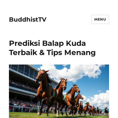
BuddhistTV
MENU
Prediksi Balap Kuda
Terbaik & Tips Menang