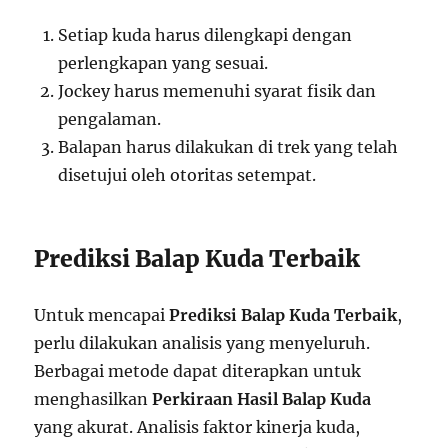
Setiap kuda harus dilengkapi dengan
perlengkapan yang sesuai.
Jockey harus memenuhi syarat fisik dan
pengalaman.
Balapan harus dilakukan di trek yang telah
disetujui oleh otoritas setempat.
Prediksi Balap Kuda Terbaik
Untuk mencapai
Prediksi Balap Kuda Terbaik
,
perlu dilakukan analisis yang menyeluruh.
Berbagai metode dapat diterapkan untuk
menghasilkan
Perkiraan Hasil Balap Kuda
yang akurat. Analisis faktor kinerja kuda,