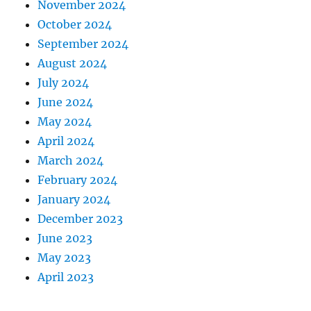
November 2024
October 2024
September 2024
August 2024
July 2024
June 2024
May 2024
April 2024
March 2024
February 2024
January 2024
December 2023
June 2023
May 2023
April 2023