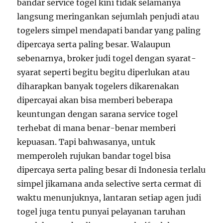
bandar service togel kini tidak selamanya
langsung meringankan sejumlah penjudi atau
togelers simpel mendapati bandar yang paling
dipercaya serta paling besar. Walaupun
sebenarnya, broker judi togel dengan syarat-
syarat seperti begitu begitu diperlukan atau
diharapkan banyak togelers dikarenakan
dipercayai akan bisa memberi beberapa
keuntungan dengan sarana service togel
terhebat di mana benar-benar memberi
kepuasan. Tapi bahwasanya, untuk
memperoleh rujukan bandar togel bisa
dipercaya serta paling besar di Indonesia terlalu
simpel jikamana anda selective serta cermat di
waktu menunjuknya, lantaran setiap agen judi
togel juga tentu punyai pelayanan taruhan