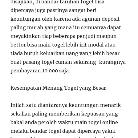
disajikan, di bandar taruhan togel bisa
dipercaya juga pastinya sangat beri
keuntungan oleh karena ada agunan deposit
paling murah yang mana itu semuanya dapat
meyakinkan tiap beberapa penjudi maupun
bettor bisa main togel lebih irit modal atau
tiada butuh keluarkan uang yang lebih besar
buat pasang togel cuman sekurang-kurangnya
pembayaran 10.000 saja.
Kesempatan Menang Togel yang Besar
Inilah satu diantaranya keuntungan menarik
sekalian paling memberikan kepuasan yang
bakal anda peroleh waktu main togel online
melalui bandar togel dapat dipercaya yakni