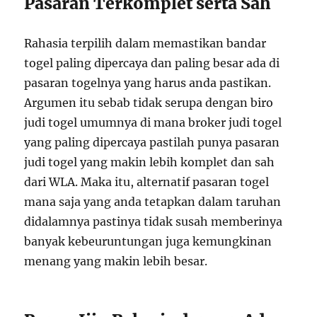
Pasaran Terkomplet serta Sah
Rahasia terpilih dalam memastikan bandar
togel paling dipercaya dan paling besar ada di
pasaran togelnya yang harus anda pastikan.
Argumen itu sebab tidak serupa dengan biro
judi togel umumnya di mana broker judi togel
yang paling dipercaya pastilah punya pasaran
judi togel yang makin lebih komplet dan sah
dari WLA. Maka itu, alternatif pasaran togel
mana saja yang anda tetapkan dalam taruhan
didalamnya pastinya tidak susah memberinya
banyak kebeuruntungan juga kemungkinan
menang yang makin lebih besar.