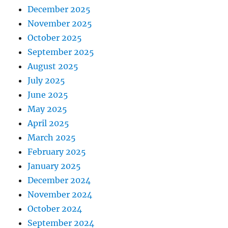
December 2025
November 2025
October 2025
September 2025
August 2025
July 2025
June 2025
May 2025
April 2025
March 2025
February 2025
January 2025
December 2024
November 2024
October 2024
September 2024