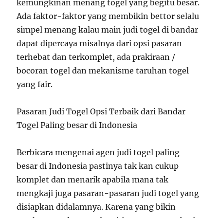
kemungkinan menang togel yang begitu besar.
Ada faktor-faktor yang membikin bettor selalu
simpel menang kalau main judi togel di bandar
dapat dipercaya misalnya dari opsi pasaran
terhebat dan terkomplet, ada prakiraan /
bocoran togel dan mekanisme taruhan togel
yang fair.
Pasaran Judi Togel Opsi Terbaik dari Bandar
Togel Paling besar di Indonesia
Berbicara mengenai agen judi togel paling
besar di Indonesia pastinya tak kan cukup
komplet dan menarik apabila mana tak
mengkaji juga pasaran-pasaran judi togel yang
disiapkan didalamnya. Karena yang bikin