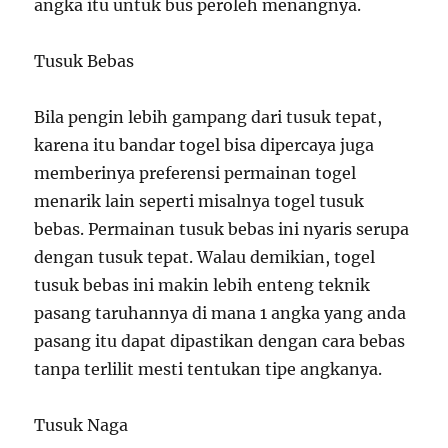
angka itu untuk bus peroleh menangnya.
Tusuk Bebas
Bila pengin lebih gampang dari tusuk tepat,
karena itu bandar togel bisa dipercaya juga
memberinya preferensi permainan togel
menarik lain seperti misalnya togel tusuk
bebas. Permainan tusuk bebas ini nyaris serupa
dengan tusuk tepat. Walau demikian, togel
tusuk bebas ini makin lebih enteng teknik
pasang taruhannya di mana 1 angka yang anda
pasang itu dapat dipastikan dengan cara bebas
tanpa terlilit mesti tentukan tipe angkanya.
Tusuk Naga