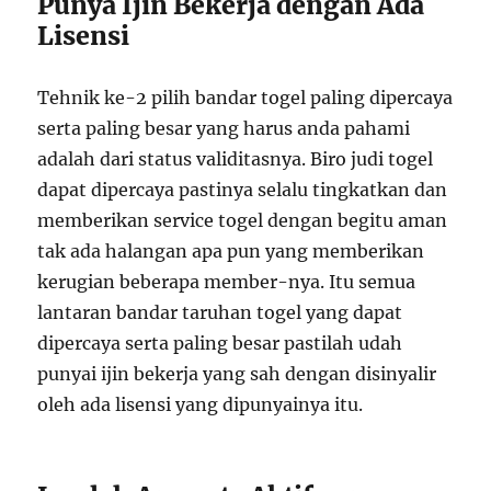
Punya Ijin Bekerja dengan Ada
Lisensi
Tehnik ke-2 pilih bandar togel paling dipercaya
serta paling besar yang harus anda pahami
adalah dari status validitasnya. Biro judi togel
dapat dipercaya pastinya selalu tingkatkan dan
memberikan service togel dengan begitu aman
tak ada halangan apa pun yang memberikan
kerugian beberapa member-nya. Itu semua
lantaran bandar taruhan togel yang dapat
dipercaya serta paling besar pastilah udah
punyai ijin bekerja yang sah dengan disinyalir
oleh ada lisensi yang dipunyainya itu.