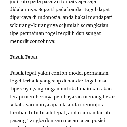
judi toto pada pasaran terbaik apa saja
didalamnya. Seperti pada bandar togel dapat
dipercaya di Indonesia, anda bakal mendapati
sekurang-kurangnya sejumlah serangkaian
tipe permainan togel terpilih dan sangat
menarik contohnya:
Tusuk Tepat
Tusuk tepat yakni contoh model permainan
togel terbaik yang siap di bandar togel bisa
dipercaya yang ringan untuk dimainkan akan
tetapi memberinya pembayaran menang besar
sekali. Karenanya apabila anda menunjuk
taruhan toto tusuk tepat, anda cuman butuh
pasang 1 angka dengan macam atau posisi