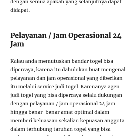
dengan semua apakah yang selanjutnya dapat
didapat.
Pelayanan / Jam Operasional 24
Jam
Kalau anda memutuskan bandar togel bisa
dipercaya, karena itu dahulukan buat mengenal
pelayanan dan jam operasional yang diberikan
itu melalui service judi togel. Karenanya agen
judi togel yang bisa dipercaya selalu dukungan
dengan pelayanan / jam operasional 24 jam
hingga benar-benar amat optimal dalam
memberi keluasaan sekalian kepuasan anggota
dalam terhubung taruhan togel yang bisa