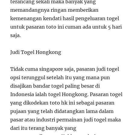
terancang sekali maka banyak yang
memandangnya ringan memberikan
kemenangan kendati hasil pengeluaran togel
untuk pasaran toto ini cuman ada untuk 5 hari
saja.
Judi Togel Hongkong
Tidak cuma singapore saja, pasaran judi togel
opsi terunggul setelah itu yang mana pun
disajikan bandar togel paling besar di
Indonesia ialah togel Hongkong. Pasaran togel
yang dikodekan toto hk ini sebagai pasaran
pujaan yang telah didatangkan lama dalam
pasar atau industri permainan judi togel maka
dari itu terang banyak yang