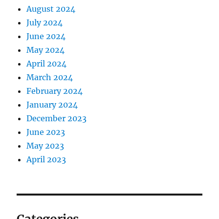
August 2024
July 2024
June 2024
May 2024
April 2024
March 2024
February 2024
January 2024
December 2023
June 2023
May 2023
April 2023