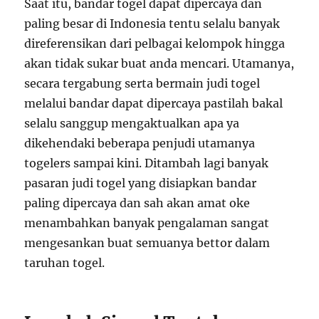
Saat itu, bandar togel dapat dipercaya dan
paling besar di Indonesia tentu selalu banyak
direferensikan dari pelbagai kelompok hingga
akan tidak sukar buat anda mencari. Utamanya,
secara tergabung serta bermain judi togel
melalui bandar dapat dipercaya pastilah bakal
selalu sanggup mengaktualkan apa ya
dikehendaki beberapa penjudi utamanya
togelers sampai kini. Ditambah lagi banyak
pasaran judi togel yang disiapkan bandar
paling dipercaya dan sah akan amat oke
menambahkan banyak pengalaman sangat
mengesankan buat semuanya bettor dalam
taruhan togel.