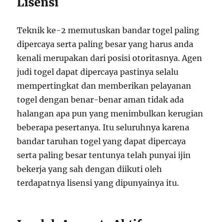
Lisensi
Teknik ke-2 memutuskan bandar togel paling
dipercaya serta paling besar yang harus anda
kenali merupakan dari posisi otoritasnya. Agen
judi togel dapat dipercaya pastinya selalu
mempertingkat dan memberikan pelayanan
togel dengan benar-benar aman tidak ada
halangan apa pun yang menimbulkan kerugian
beberapa pesertanya. Itu seluruhnya karena
bandar taruhan togel yang dapat dipercaya
serta paling besar tentunya telah punyai ijin
bekerja yang sah dengan diikuti oleh
terdapatnya lisensi yang dipunyainya itu.