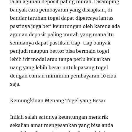
ialah agunan deposit paling murah. Disamping
banyak cara pembayaran yang disiapkan, di
bandar taruhan togel dapat dipercaya lantas
pastinya juga beri keuntungan oleh karena ada
agunan deposit paling murah yang mana itu
semuanya dapat pastikan tiap-tiap banyak
penjudi maupun bettor bisa bermain togel
lebih irit modal atau tanpa perlu keluarkan
uang yang lebih besar untuk pasang togel
dengan cuman minimum pembayaran 10 ribu
saja.
Kemungkinan Menang Togel yang Besar
Inilah salah satunya keuntungan menarik
sekalian amat mengesankan yang bisa anda