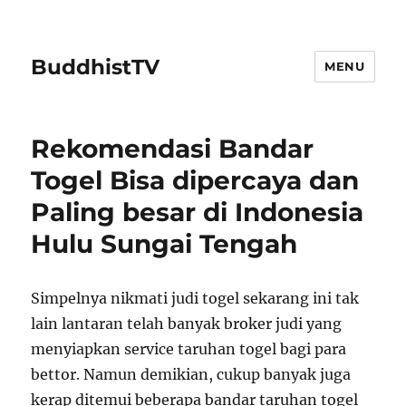
BuddhistTV
MENU
Rekomendasi Bandar
Togel Bisa dipercaya dan
Paling besar di Indonesia
Hulu Sungai Tengah
Simpelnya nikmati judi togel sekarang ini tak
lain lantaran telah banyak broker judi yang
menyiapkan service taruhan togel bagi para
bettor. Namun demikian, cukup banyak juga
kerap ditemui beberapa bandar taruhan togel