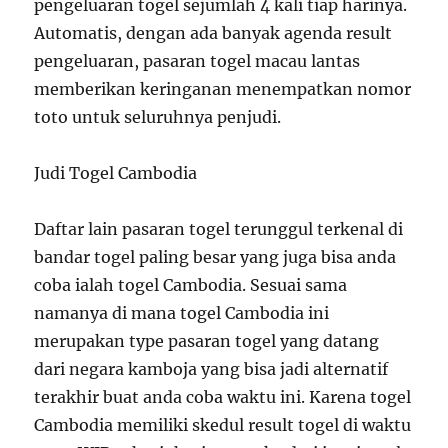
pengeluaran togel sejumlah 4 kali tiap harinya.
Automatis, dengan ada banyak agenda result
pengeluaran, pasaran togel macau lantas
memberikan keringanan menempatkan nomor
toto untuk seluruhnya penjudi.
Judi Togel Cambodia
Daftar lain pasaran togel terunggul terkenal di
bandar togel paling besar yang juga bisa anda
coba ialah togel Cambodia. Sesuai sama
namanya di mana togel Cambodia ini
merupakan type pasaran togel yang datang
dari negara kamboja yang bisa jadi alternatif
terakhir buat anda coba waktu ini. Karena togel
Cambodia memiliki skedul result togel di waktu