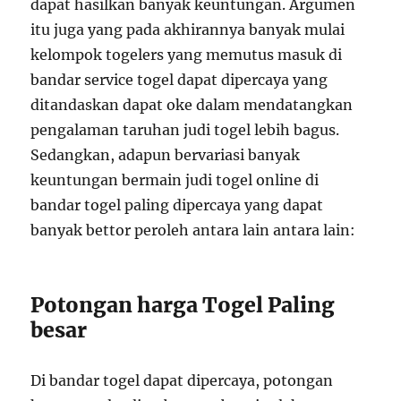
dapat hasilkan banyak keuntungan. Argumen
itu juga yang pada akhirannya banyak mulai
kelompok togelers yang memutus masuk di
bandar service togel dapat dipercaya yang
ditandaskan dapat oke dalam mendatangkan
pengalaman taruhan judi togel lebih bagus.
Sedangkan, adapun bervariasi banyak
keuntungan bermain judi togel online di
bandar togel paling dipercaya yang dapat
banyak bettor peroleh antara lain antara lain:
Potongan harga Togel Paling
besar
Di bandar togel dapat dipercaya, potongan