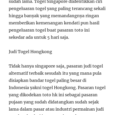
sudah lama. Togel Singapore diidentikkan ciri
pengeluaran togel yang paling terancang sekali
hingga banyak yang memandangnya ringan
memberikan kemenangan kendati pun hasil
pengeluaran togel buat pasaran toto ini
sekedar ada untuk 5 hari saja.
Judi Togel Hongkong
Tidak hanya singapore saja, pasaran judi togel
alternatif terbaik sesudah itu yang mana pula
disiapkan bandar togel paling besar di
Indonesia yakni togel Hongkong. Pasaran togel
yang dikodekan toto hk ini sebagai pasaran
pujaan yang sudah didatangkan sudah sejak
lama dalam pasar atau industri permainan judi