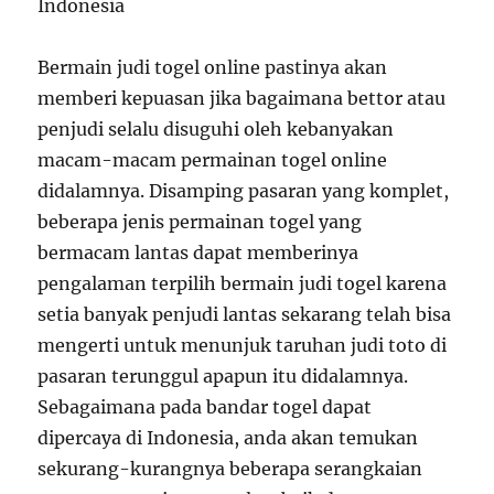
Indonesia
Bermain judi togel online pastinya akan
memberi kepuasan jika bagaimana bettor atau
penjudi selalu disuguhi oleh kebanyakan
macam-macam permainan togel online
didalamnya. Disamping pasaran yang komplet,
beberapa jenis permainan togel yang
bermacam lantas dapat memberinya
pengalaman terpilih bermain judi togel karena
setia banyak penjudi lantas sekarang telah bisa
mengerti untuk menunjuk taruhan judi toto di
pasaran terunggul apapun itu didalamnya.
Sebagaimana pada bandar togel dapat
dipercaya di Indonesia, anda akan temukan
sekurang-kurangnya beberapa serangkaian