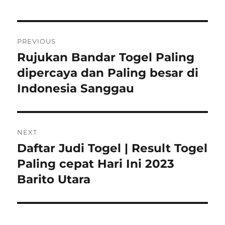
Post
PREVIOUS
navigation
Rujukan Bandar Togel Paling
Previous
post:
dipercaya dan Paling besar di
Indonesia Sanggau
NEXT
Daftar Judi Togel | Result Togel
Next
post:
Paling cepat Hari Ini 2023
Barito Utara