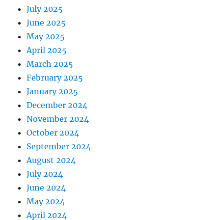
July 2025
June 2025
May 2025
April 2025
March 2025
February 2025
January 2025
December 2024
November 2024
October 2024
September 2024
August 2024
July 2024
June 2024
May 2024
April 2024