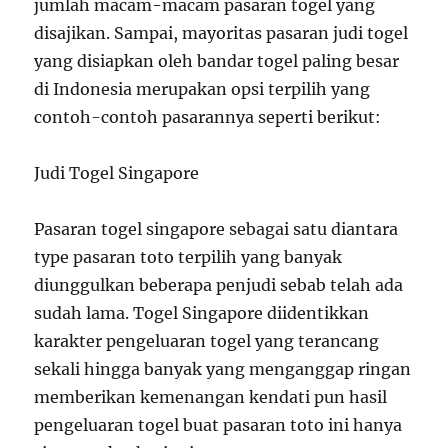
jumlah macam-macam pasaran togel yang
disajikan. Sampai, mayoritas pasaran judi togel
yang disiapkan oleh bandar togel paling besar
di Indonesia merupakan opsi terpilih yang
contoh-contoh pasarannya seperti berikut:
Judi Togel Singapore
Pasaran togel singapore sebagai satu diantara
type pasaran toto terpilih yang banyak
diunggulkan beberapa penjudi sebab telah ada
sudah lama. Togel Singapore diidentikkan
karakter pengeluaran togel yang terancang
sekali hingga banyak yang menganggap ringan
memberikan kemenangan kendati pun hasil
pengeluaran togel buat pasaran toto ini hanya