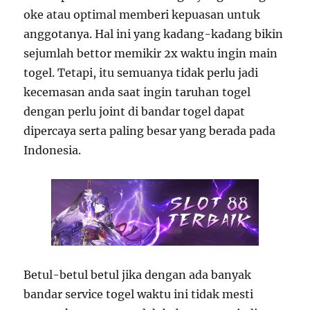
oke atau optimal memberi kepuasan untuk
anggotanya. Hal ini yang kadang-kadang bikin
sejumlah bettor memikir 2x waktu ingin main
togel. Tetapi, itu semuanya tidak perlu jadi
kecemasan anda saat ingin taruhan togel
dengan perlu joint di bandar togel dapat
dipercaya serta paling besar yang berada pada
Indonesia.
Betul-betul betul jika dengan ada banyak
bandar service togel waktu ini tidak mesti