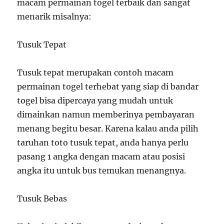
macam permainan togel terbaik dan sangat
menarik misalnya:
Tusuk Tepat
Tusuk tepat merupakan contoh macam
permainan togel terhebat yang siap di bandar
togel bisa dipercaya yang mudah untuk
dimainkan namun memberinya pembayaran
menang begitu besar. Karena kalau anda pilih
taruhan toto tusuk tepat, anda hanya perlu
pasang 1 angka dengan macam atau posisi
angka itu untuk bus temukan menangnya.
Tusuk Bebas