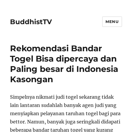
BuddhistTV
MENU
Rekomendasi Bandar
Togel Bisa dipercaya dan
Paling besar di Indonesia
Kasongan
Simpelnya nikmati judi togel sekarang tidak
lain lantaran sudahlah banyak agen judi yang
menyiapkan pelayanan taruhan togel bagi para
bettor. Namun, banyak juga seringkali didapati
beberapa bandar taruhan togel yang kurang