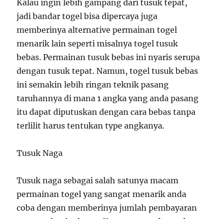
Kalau ingin lebih gampang dari tusuk tepat,
jadi bandar togel bisa dipercaya juga
memberinya alternative permainan togel
menarik lain seperti misalnya togel tusuk
bebas. Permainan tusuk bebas ini nyaris serupa
dengan tusuk tepat. Namun, togel tusuk bebas
ini semakin lebih ringan teknik pasang
taruhannya di mana 1 angka yang anda pasang
itu dapat diputuskan dengan cara bebas tanpa
terlilit harus tentukan type angkanya.
Tusuk Naga
Tusuk naga sebagai salah satunya macam
permainan togel yang sangat menarik anda
coba dengan memberinya jumlah pembayaran