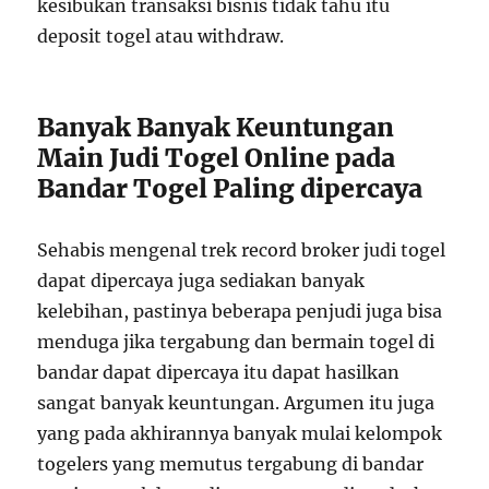
kesibukan transaksi bisnis tidak tahu itu
deposit togel atau withdraw.
Banyak Banyak Keuntungan
Main Judi Togel Online pada
Bandar Togel Paling dipercaya
Sehabis mengenal trek record broker judi togel
dapat dipercaya juga sediakan banyak
kelebihan, pastinya beberapa penjudi juga bisa
menduga jika tergabung dan bermain togel di
bandar dapat dipercaya itu dapat hasilkan
sangat banyak keuntungan. Argumen itu juga
yang pada akhirannya banyak mulai kelompok
togelers yang memutus tergabung di bandar