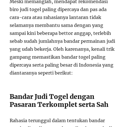
Meski memanglah, mendapat rekomendasi
biro judi togel paling dipercaya dan pas ada
cara-cara atau rahasianya lantaran tidak
selamanya membantu sama dengan yang
sampai kini beberapa bettor anggap, terlebih
sebab sudah jumlahnya bandar permainan judi
yang udah bekerja. Oleh karenanya, kenali trik
gampang memastikan bandar togel paling
dipercaya serta paling besar di Indonesia yang
diantaranya seperti berikut:
Bandar Judi Togel dengan
Pasaran Terkomplet serta Sah
Rahasia terunggul dalam tentukan bandar