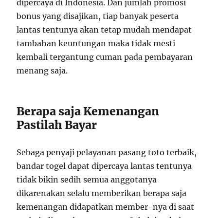
dipercaya di Indonesia. Dan jumlah promosi
bonus yang disajikan, tiap banyak peserta
lantas tentunya akan tetap mudah mendapat
tambahan keuntungan maka tidak mesti
kembali tergantung cuman pada pembayaran
menang saja.
Berapa saja Kemenangan
Pastilah Bayar
Sebaga penyaji pelayanan pasang toto terbaik,
bandar togel dapat dipercaya lantas tentunya
tidak bikin sedih semua anggotanya
dikarenakan selalu memberikan berapa saja
kemenangan didapatkan member-nya di saat