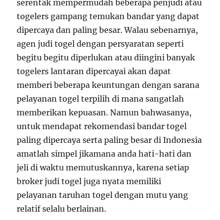
serentak mempermudah beberapa penjudi atau
togelers gampang temukan bandar yang dapat
dipercaya dan paling besar. Walau sebenarnya,
agen judi togel dengan persyaratan seperti
begitu begitu diperlukan atau diingini banyak
togelers lantaran dipercayai akan dapat
memberi beberapa keuntungan dengan sarana
pelayanan togel terpilih di mana sangatlah
memberikan kepuasan. Namun bahwasanya,
untuk mendapat rekomendasi bandar togel
paling dipercaya serta paling besar di Indonesia
amatlah simpel jikamana anda hati-hati dan
jeli di waktu memutuskannya, karena setiap
broker judi togel juga nyata memiliki
pelayanan taruhan togel dengan mutu yang
relatif selalu berlainan.