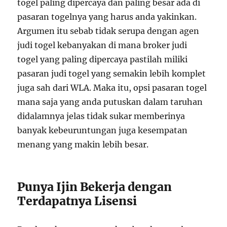
togel paling dipercaya dan paling besar ada di
pasaran togelnya yang harus anda yakinkan.
Argumen itu sebab tidak serupa dengan agen
judi togel kebanyakan di mana broker judi
togel yang paling dipercaya pastilah miliki
pasaran judi togel yang semakin lebih komplet
juga sah dari WLA. Maka itu, opsi pasaran togel
mana saja yang anda putuskan dalam taruhan
didalamnya jelas tidak sukar memberinya
banyak kebeuruntungan juga kesempatan
menang yang makin lebih besar.
Punya Ijin Bekerja dengan
Terdapatnya Lisensi