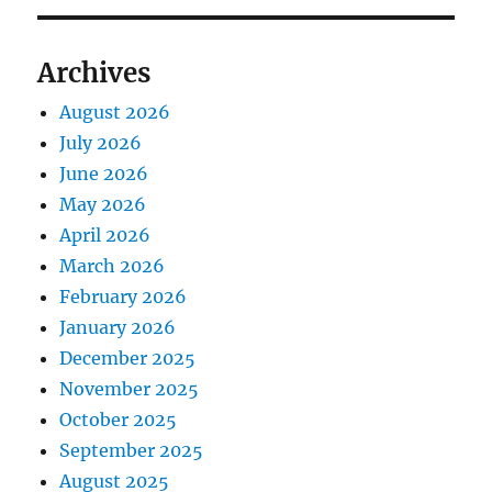
Archives
August 2026
July 2026
June 2026
May 2026
April 2026
March 2026
February 2026
January 2026
December 2025
November 2025
October 2025
September 2025
August 2025