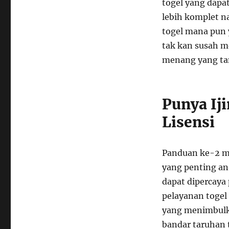
togel yang dapat
lebih komplet na
togel mana pun 
tak kan susah 
menang yang tam
Punya Ij
Lisensi
Panduan ke-2 me
yang penting and
dapat dipercaya
pelayanan togel
yang menimbulka
bandar taruhan t