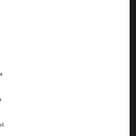
a
n
el