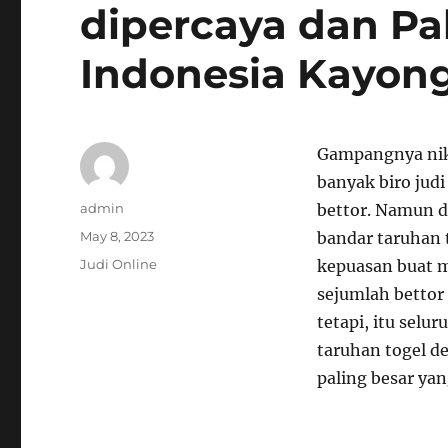
dipercaya dan Pal
Indonesia Kayong
Gampangnya nikm
banyak biro jud
Author
admin
bettor. Namun d
Posted
May 8, 2023
bandar taruhan
on
Categories
Judi Online
kepuasan buat 
sejumlah bettor
tetapi, itu selu
taruhan togel de
paling besar yan