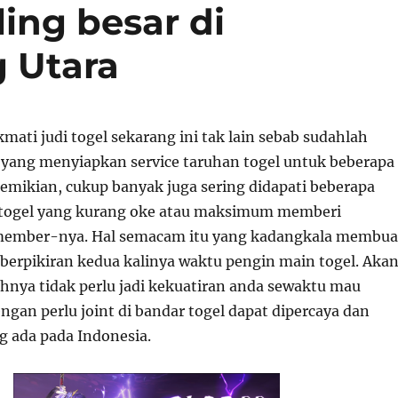
ing besar di
 Utara
ati judi togel sekarang ini tak lain sebab sudahlah
i yang menyiapkan service taruhan togel untuk beberapa
emikian, cukup banyak juga sering didapati beberapa
 togel yang kurang oke atau maksimum memberi
member-nya. Hal semacam itu yang kadangkala membua
 berpikiran kedua kalinya waktu pengin main togel. Aka
ruhnya tidak perlu jadi kekuatiran anda sewaktu mau
ngan perlu joint di bandar togel dapat dipercaya dan
g ada pada Indonesia.