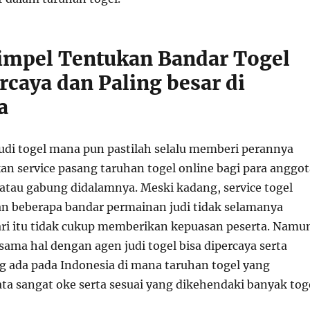
impel Tentukan Bandar Togel
rcaya dan Paling besar di
a
judi togel mana pun pastilah selalu memberi perannya
n service pasang taruhan togel online bagi para anggot
atau gabung didalamnya. Meski kadang, service togel
n beberapa bandar permainan judi tidak selamanya
ri itu tidak cukup memberikan kepuasan peserta. Namu
sama hal dengan agen judi togel bisa dipercaya serta
ng ada pada Indonesia di mana taruhan togel yang
ta sangat oke serta sesuai yang dikehendaki banyak tog