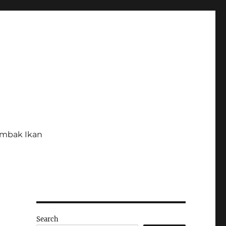
embak Ikan
Search