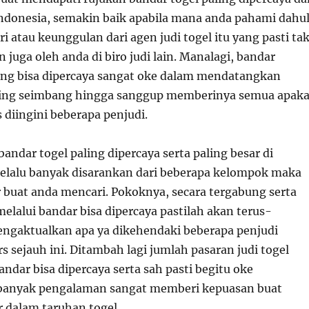
 Indonesia, semakin baik apabila mana anda pahami dahu
iri atau keunggulan dari agen judi togel itu yang pasti ta
juga oleh anda di biro judi lain. Manalagi, bandar
ang bisa dipercaya sangat oke dalam mendatangkan
aling seimbang hingga sanggup memberinya semua apak
s diingini beberapa penjudi.
bandar togel paling dipercaya serta paling besar di
 selalu banyak disarankan dari beberapa kelompok maka
r buat anda mencari. Pokoknya, secara tergabung serta
melalui bandar bisa dipercaya pastilah akan terus-
ngaktualkan apa ya dikehendaki beberapa penjudi
s sejauh ini. Ditambah lagi jumlah pasaran judi togel
andar bisa dipercaya serta sah pasti begitu oke
nyak pengalaman sangat memberi kepuasan buat
 dalam taruhan togel.