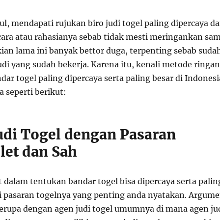
l, mendapati rujukan biro judi togel paling dipercaya d
cara atau rahasianya sebab tidak mesti meringankan sa
ian lama ini banyak bettor duga, terpenting sebab suda
di yang sudah bekerja. Karena itu, kenali metode ringan
r togel paling dipercaya serta paling besar di Indonesi
 seperti berikut:
udi Togel dengan Pasaran
et dan Sah
 dalam tentukan bandar togel bisa dipercaya serta palin
di pasaran togelnya yang penting anda nyatakan. Argum
 serupa dengan agen judi togel umumnya di mana agen ju