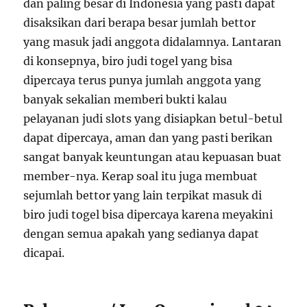
dan paling besar di Indonesia yang pasti dapat
disaksikan dari berapa besar jumlah bettor
yang masuk jadi anggota didalamnya. Lantaran
di konsepnya, biro judi togel yang bisa
dipercaya terus punya jumlah anggota yang
banyak sekalian memberi bukti kalau
pelayanan judi slots yang disiapkan betul-betul
dapat dipercaya, aman dan yang pasti berikan
sangat banyak keuntungan atau kepuasan buat
member-nya. Kerap soal itu juga membuat
sejumlah bettor yang lain terpikat masuk di
biro judi togel bisa dipercaya karena meyakini
dengan semua apakah yang sedianya dapat
dicapai.