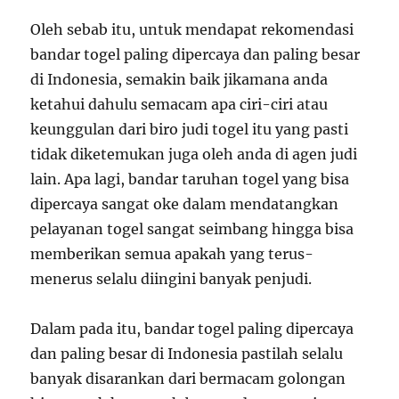
Oleh sebab itu, untuk mendapat rekomendasi
bandar togel paling dipercaya dan paling besar
di Indonesia, semakin baik jikamana anda
ketahui dahulu semacam apa ciri-ciri atau
keunggulan dari biro judi togel itu yang pasti
tidak diketemukan juga oleh anda di agen judi
lain. Apa lagi, bandar taruhan togel yang bisa
dipercaya sangat oke dalam mendatangkan
pelayanan togel sangat seimbang hingga bisa
memberikan semua apakah yang terus-
menerus selalu diingini banyak penjudi.
Dalam pada itu, bandar togel paling dipercaya
dan paling besar di Indonesia pastilah selalu
banyak disarankan dari bermacam golongan