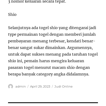
3 nomor keluaran secara tepat.
Shio
Selanjutnya ada togel shio yang ditengarai jadi
type permainan togel dengan memberi jumlah
pembayaran menang terbesar, kendati benar-
benar sangat sukar dimainkan. Argumennya,
untuk dapat sukses menang pada taruhan togel
shio ini, pemain harus mengira keluaran
pasaran togel menurut macam shio dengan
berapa banyak category angka didalamnya.
Author
Posted
Categories
admin
April 29, 2023
Judi Online
on