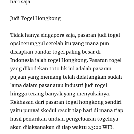
hari saja.
Judi Togel Hongkong
Tidak hanya singapore saja, pasaran judi togel
opsi terunggul setelah itu yang mana pun
disiapkan bandar togel paling besar di
Indonesia ialah togel Hongkong. Pasaran togel
yang dikodekan toto hk ini adalah pasaran
pujaan yang memang telah didatangkan sudah
lama dalam pasar atau industri judi togel
hingga terang banyak yang menyukainya.
Kekhasan dari pasaran togel hongkong sendiri
yaitu punyai skedul result tiap hari di mana tiap
hasil penarikan undian pengeluaran togelnya
akan dilaksanakan di tiap waktu 23:00 WIB.