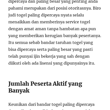
dipercaya dan paling besar yang penting anda
pahami merupakan dari posisi otoritasnya. Biro
judi togel paling dipercaya nyata selalu
menaikkan dan memberinya service togel
dengan amat aman tanpa hambatan apa pun
yang memberikan kerugian banyak pesertanya.
Itu semua sebab bandar taruhan togel yang
bisa dipercaya serta paling besar yang pasti
telah punyai ijin bekerja yang sah dengan
diikuti oleh ada lisensi yang dipunyainya itu.
Jumlah Peserta Aktif yang
Banyak
Keunikan dari bandar togel paling dipercaya