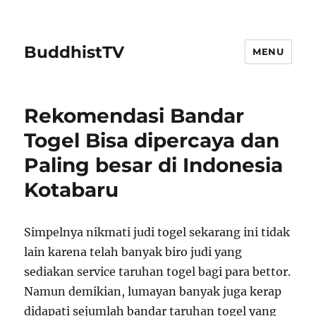
BuddhistTV
MENU
Rekomendasi Bandar
Togel Bisa dipercaya dan
Paling besar di Indonesia
Kotabaru
Simpelnya nikmati judi togel sekarang ini tidak
lain karena telah banyak biro judi yang
sediakan service taruhan togel bagi para bettor.
Namun demikian, lumayan banyak juga kerap
didapati sejumlah bandar taruhan togel yang