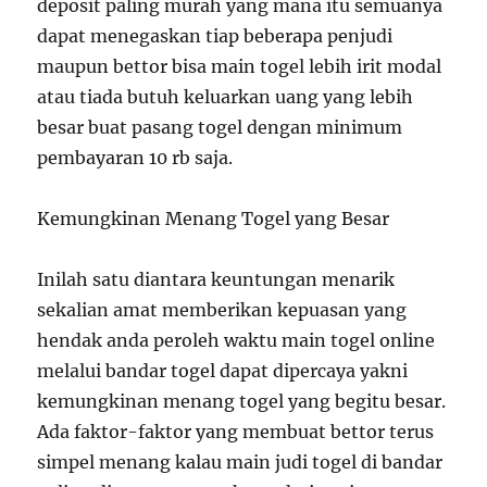
deposit paling murah yang mana itu semuanya
dapat menegaskan tiap beberapa penjudi
maupun bettor bisa main togel lebih irit modal
atau tiada butuh keluarkan uang yang lebih
besar buat pasang togel dengan minimum
pembayaran 10 rb saja.
Kemungkinan Menang Togel yang Besar
Inilah satu diantara keuntungan menarik
sekalian amat memberikan kepuasan yang
hendak anda peroleh waktu main togel online
melalui bandar togel dapat dipercaya yakni
kemungkinan menang togel yang begitu besar.
Ada faktor-faktor yang membuat bettor terus
simpel menang kalau main judi togel di bandar