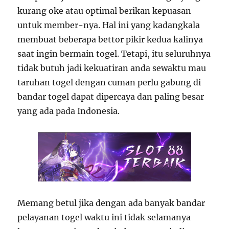
kurang oke atau optimal berikan kepuasan
untuk member-nya. Hal ini yang kadangkala
membuat beberapa bettor pikir kedua kalinya
saat ingin bermain togel. Tetapi, itu seluruhnya
tidak butuh jadi kekuatiran anda sewaktu mau
taruhan togel dengan cuman perlu gabung di
bandar togel dapat dipercaya dan paling besar
yang ada pada Indonesia.
Memang betul jika dengan ada banyak bandar
pelayanan togel waktu ini tidak selamanya