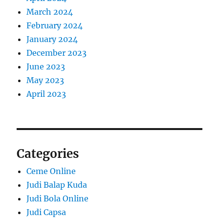
March 2024
February 2024
January 2024
December 2023
June 2023
May 2023
April 2023
Categories
Ceme Online
Judi Balap Kuda
Judi Bola Online
Judi Capsa