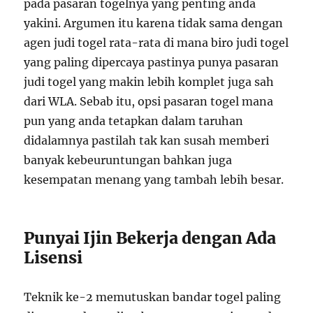
pada pasaran togelnya yang penting anda
yakini. Argumen itu karena tidak sama dengan
agen judi togel rata-rata di mana biro judi togel
yang paling dipercaya pastinya punya pasaran
judi togel yang makin lebih komplet juga sah
dari WLA. Sebab itu, opsi pasaran togel mana
pun yang anda tetapkan dalam taruhan
didalamnya pastilah tak kan susah memberi
banyak kebeuruntungan bahkan juga
kesempatan menang yang tambah lebih besar.
Punyai Ijin Bekerja dengan Ada
Lisensi
Teknik ke-2 memutuskan bandar togel paling