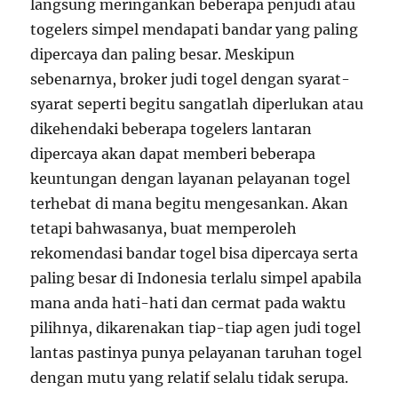
langsung meringankan beberapa penjudi atau
togelers simpel mendapati bandar yang paling
dipercaya dan paling besar. Meskipun
sebenarnya, broker judi togel dengan syarat-
syarat seperti begitu sangatlah diperlukan atau
dikehendaki beberapa togelers lantaran
dipercaya akan dapat memberi beberapa
keuntungan dengan layanan pelayanan togel
terhebat di mana begitu mengesankan. Akan
tetapi bahwasanya, buat memperoleh
rekomendasi bandar togel bisa dipercaya serta
paling besar di Indonesia terlalu simpel apabila
mana anda hati-hati dan cermat pada waktu
pilihnya, dikarenakan tiap-tiap agen judi togel
lantas pastinya punya pelayanan taruhan togel
dengan mutu yang relatif selalu tidak serupa.