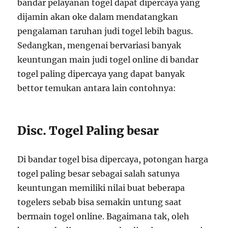
bandar pelayanan togel dapat dipercaya yang
dijamin akan oke dalam mendatangkan
pengalaman taruhan judi togel lebih bagus.
Sedangkan, mengenai bervariasi banyak
keuntungan main judi togel online di bandar
togel paling dipercaya yang dapat banyak
bettor temukan antara lain contohnya:
Disc. Togel Paling besar
Di bandar togel bisa dipercaya, potongan harga
togel paling besar sebagai salah satunya
keuntungan memiliki nilai buat beberapa
togelers sebab bisa semakin untung saat
bermain togel online. Bagaimana tak, oleh