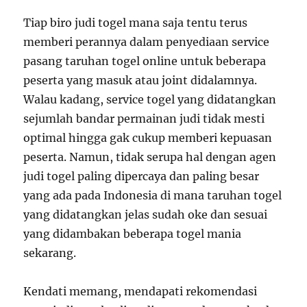
Tiap biro judi togel mana saja tentu terus
memberi perannya dalam penyediaan service
pasang taruhan togel online untuk beberapa
peserta yang masuk atau joint didalamnya.
Walau kadang, service togel yang didatangkan
sejumlah bandar permainan judi tidak mesti
optimal hingga gak cukup memberi kepuasan
peserta. Namun, tidak serupa hal dengan agen
judi togel paling dipercaya dan paling besar
yang ada pada Indonesia di mana taruhan togel
yang didatangkan jelas sudah oke dan sesuai
yang didambakan beberapa togel mania
sekarang.
Kendati memang, mendapati rekomendasi