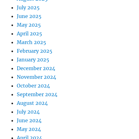
July 2025
June 2025
May 2025
April 2025
March 2025
February 2025
January 2025
December 2024
November 2024
October 2024
September 2024
August 2024
July 2024
June 2024
May 2024
April 2024