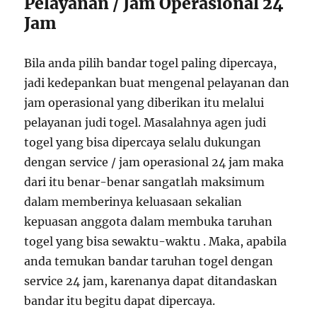
Pelayanan / Jam Operasional 24
Jam
Bila anda pilih bandar togel paling dipercaya,
jadi kedepankan buat mengenal pelayanan dan
jam operasional yang diberikan itu melalui
pelayanan judi togel. Masalahnya agen judi
togel yang bisa dipercaya selalu dukungan
dengan service / jam operasional 24 jam maka
dari itu benar-benar sangatlah maksimum
dalam memberinya keluasaan sekalian
kepuasan anggota dalam membuka taruhan
togel yang bisa sewaktu-waktu . Maka, apabila
anda temukan bandar taruhan togel dengan
service 24 jam, karenanya dapat ditandaskan
bandar itu begitu dapat dipercaya.