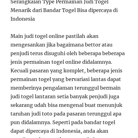
Serangkaian Type Permainan Judi Togel
Menarik dari Bandar Togel Bisa dipercaya di
Indonesia
Main judi togel online pastilah akan
mengesankan jika bagaimana bettor atau
penjudi terus disuguhi oleh beberapa beberapa
jenis permainan togel online didalamnya.
Kecuali pasaran yang komplet, beberapa jenis
permainan togel yang bervariasi lantas dapat
memberinya pengalaman terunggul bermain
judi togel lantaran setia banyak penjudi juga
sekarang udah bisa mengenal buat menunjuk
taruhan judi toto pada pasaran terunggul apa
pun didalamnya. Seperti pada bandar togel
dapat dipercaya di Indonesia, anda akan