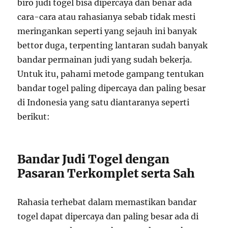
biro judi togel bisa dipercaya dan benar ada
cara-cara atau rahasianya sebab tidak mesti
meringankan seperti yang sejauh ini banyak
bettor duga, terpenting lantaran sudah banyak
bandar permainan judi yang sudah bekerja.
Untuk itu, pahami metode gampang tentukan
bandar togel paling dipercaya dan paling besar
di Indonesia yang satu diantaranya seperti
berikut:
Bandar Judi Togel dengan
Pasaran Terkomplet serta Sah
Rahasia terhebat dalam memastikan bandar
togel dapat dipercaya dan paling besar ada di