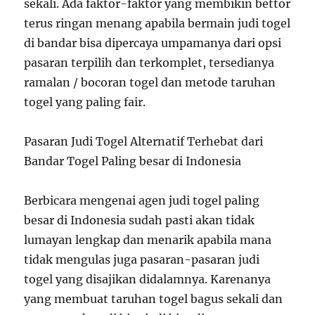
sekali. Ada faktor-faktor yang membikin bettor
terus ringan menang apabila bermain judi togel
di bandar bisa dipercaya umpamanya dari opsi
pasaran terpilih dan terkomplet, tersedianya
ramalan / bocoran togel dan metode taruhan
togel yang paling fair.
Pasaran Judi Togel Alternatif Terhebat dari
Bandar Togel Paling besar di Indonesia
Berbicara mengenai agen judi togel paling
besar di Indonesia sudah pasti akan tidak
lumayan lengkap dan menarik apabila mana
tidak mengulas juga pasaran-pasaran judi
togel yang disajikan didalamnya. Karenanya
yang membuat taruhan togel bagus sekali dan