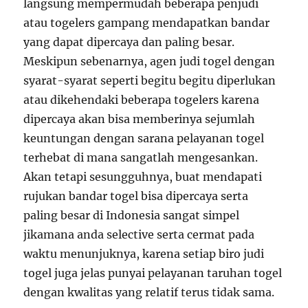
langsung mempermudah beberapa penjudi
atau togelers gampang mendapatkan bandar
yang dapat dipercaya dan paling besar.
Meskipun sebenarnya, agen judi togel dengan
syarat-syarat seperti begitu begitu diperlukan
atau dikehendaki beberapa togelers karena
dipercaya akan bisa memberinya sejumlah
keuntungan dengan sarana pelayanan togel
terhebat di mana sangatlah mengesankan.
Akan tetapi sesungguhnya, buat mendapati
rujukan bandar togel bisa dipercaya serta
paling besar di Indonesia sangat simpel
jikamana anda selective serta cermat pada
waktu menunjuknya, karena setiap biro judi
togel juga jelas punyai pelayanan taruhan togel
dengan kwalitas yang relatif terus tidak sama.