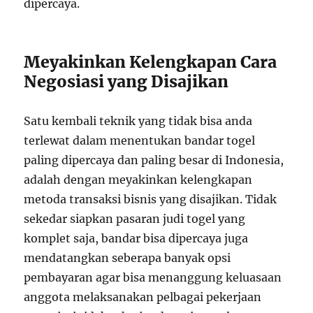
dipercaya.
Meyakinkan Kelengkapan Cara
Negosiasi yang Disajikan
Satu kembali teknik yang tidak bisa anda
terlewat dalam menentukan bandar togel
paling dipercaya dan paling besar di Indonesia,
adalah dengan meyakinkan kelengkapan
metoda transaksi bisnis yang disajikan. Tidak
sekedar siapkan pasaran judi togel yang
komplet saja, bandar bisa dipercaya juga
mendatangkan seberapa banyak opsi
pembayaran agar bisa menanggung keluasaan
anggota melaksanakan pelbagai pekerjaan