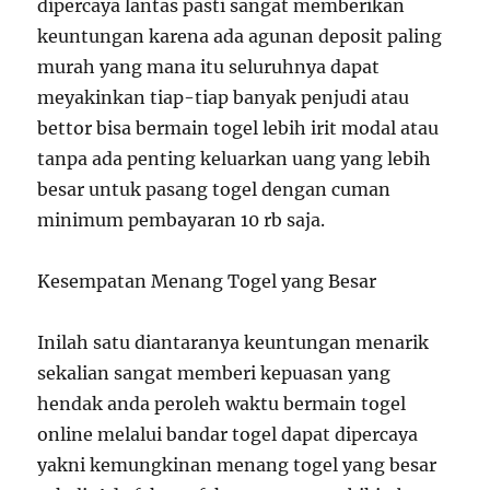
dipercaya lantas pasti sangat memberikan
keuntungan karena ada agunan deposit paling
murah yang mana itu seluruhnya dapat
meyakinkan tiap-tiap banyak penjudi atau
bettor bisa bermain togel lebih irit modal atau
tanpa ada penting keluarkan uang yang lebih
besar untuk pasang togel dengan cuman
minimum pembayaran 10 rb saja.
Kesempatan Menang Togel yang Besar
Inilah satu diantaranya keuntungan menarik
sekalian sangat memberi kepuasan yang
hendak anda peroleh waktu bermain togel
online melalui bandar togel dapat dipercaya
yakni kemungkinan menang togel yang besar