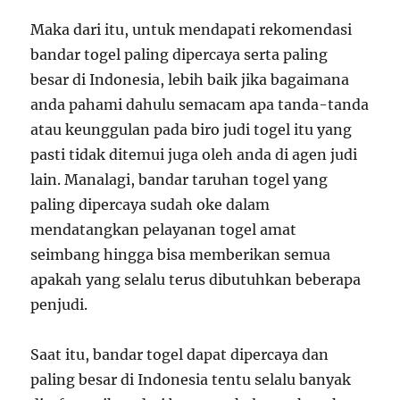
Maka dari itu, untuk mendapati rekomendasi
bandar togel paling dipercaya serta paling
besar di Indonesia, lebih baik jika bagaimana
anda pahami dahulu semacam apa tanda-tanda
atau keunggulan pada biro judi togel itu yang
pasti tidak ditemui juga oleh anda di agen judi
lain. Manalagi, bandar taruhan togel yang
paling dipercaya sudah oke dalam
mendatangkan pelayanan togel amat
seimbang hingga bisa memberikan semua
apakah yang selalu terus dibutuhkan beberapa
penjudi.
Saat itu, bandar togel dapat dipercaya dan
paling besar di Indonesia tentu selalu banyak