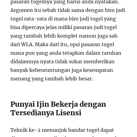
pasaran togelnya yang harus anda nyatakan.
Argumen itu sebab tidak sama dengan biro judi
togel rata-rata di mana biro judi togel yang
bisa dipercaya jelas miliki pasaran judi togel
yang tambah lebih komplet namun juga sah
dari WLA. Maka dari itu, opsi pasaran togel
mana pun yang anda tetapkan dalam taruhan
didalamnya nyata tidak sukar memberikan
banyak kebeuruntungan juga kesempatan
menang yang tambah lebih besar.
Punyai Ijin Bekerja dengan
Tersedianya Lisensi
Teknik ke-2 menunjuk bandar togel dapat