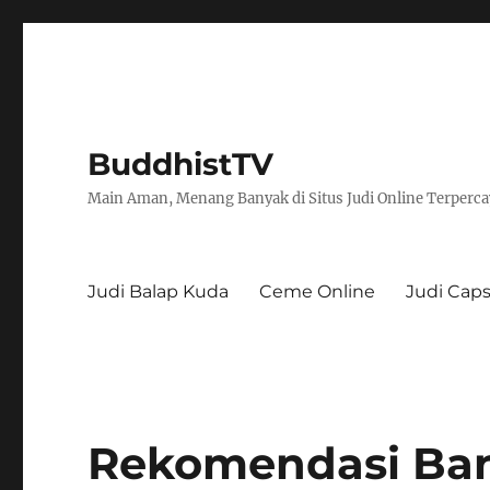
BuddhistTV
Main Aman, Menang Banyak di Situs Judi Online Terperca
Judi Balap Kuda
Ceme Online
Judi Cap
Rekomendasi Ban