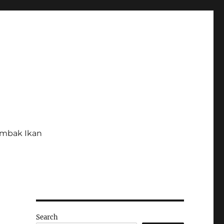
embak Ikan
Search