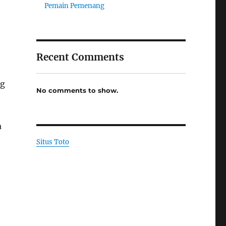
Pemain Pemenang
Recent Comments
ng
No comments to show.
a
,
Situs Toto