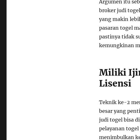
Argumen itu seb
broker judi toge
yang makin lebi
pasaran togel m
pastinya tidak 
kemungkinan me
Miliki I
Lisensi
Teknik ke-2 mem
besar yang pent
judi togel bisa
pelayanan togel
menimbulkan ker