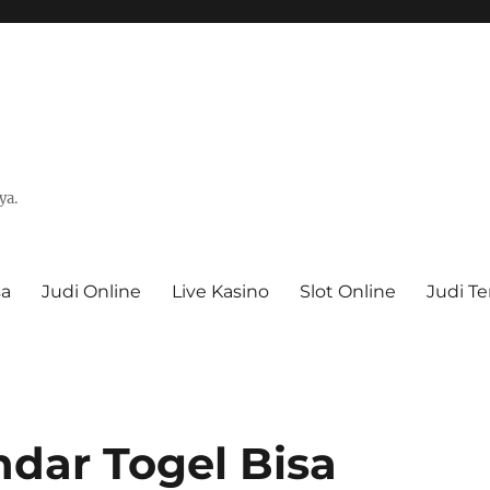
ya.
sa
Judi Online
Live Kasino
Slot Online
Judi T
dar Togel Bisa