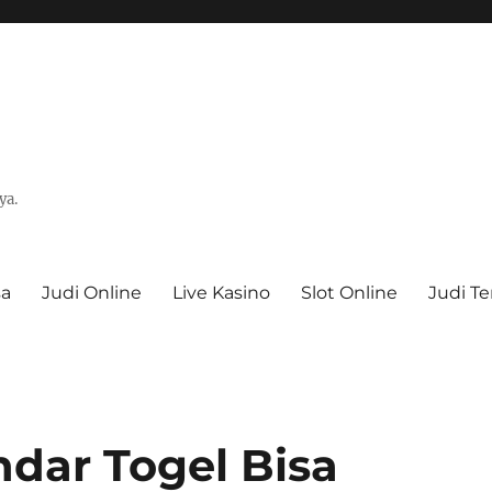
ya.
sa
Judi Online
Live Kasino
Slot Online
Judi T
dar Togel Bisa