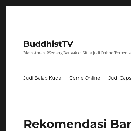
BuddhistTV
Main Aman, Menang Banyak di Situs Judi Online Terperca
Judi Balap Kuda
Ceme Online
Judi Cap
Rekomendasi Ban