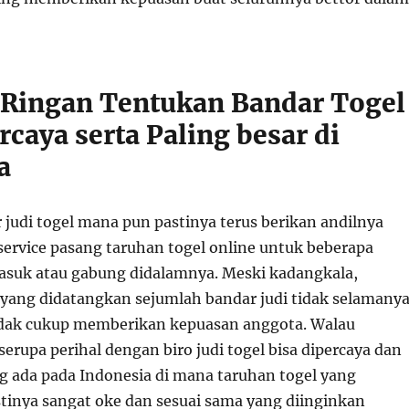
Ringan Tentukan Bandar Togel
rcaya serta Paling besar di
a
 judi togel mana pun pastinya terus berikan andilnya
service pasang taruhan togel online untuk beberapa
suk atau gabung didalamnya. Meski kadangkala,
 yang didatangkan sejumlah bandar judi tidak selamany
idak cukup memberikan kepuasan anggota. Walau
serupa perihal dengan biro judi togel bisa dipercaya dan
ng ada pada Indonesia di mana taruhan togel yang
tinya sangat oke dan sesuai sama yang diinginkan