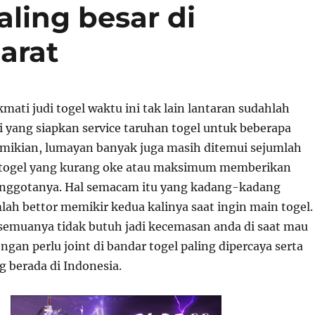
aling besar di
arat
ati judi togel waktu ini tak lain lantaran sudahlah
i yang siapkan service taruhan togel untuk beberapa
emikian, lumayan banyak juga masih ditemui sejumlah
 togel yang kurang oke atau maksimum memberikan
anggotanya. Hal semacam itu yang kadang-kadang
ah bettor memikir kedua kalinya saat ingin main togel.
u semuanya tidak butuh jadi kecemasan anda di saat mau
ngan perlu joint di bandar togel paling dipercaya serta
g berada di Indonesia.