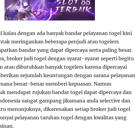
ul kalau dengan ada banyak bandar pelayanan togel kini
entak meringankan beberapa penjudi atau togelers
tkan bandar yang dapat dipercaya serta paling besar.
, broker judi togel dengan syarat-syarat seperti begitu
an atau dibutuhkan banyak togelers karena dipercayai
berikan sejumlah keuntungan dengan sarana pelayana
di mana benar-benar memberi kepuasan. Namun
uk mendapat rujukan bandar togel dapat dipercaya dan
 Indonesia sangat gampang jikamana anda selective dan
tu menunjuknya, dikarenakan setiap broker judi togel
 punyai pelayanan taruhan togel dengan kwalitas yang
lainan.