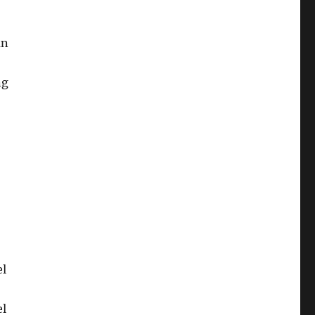
un
ng
el
el