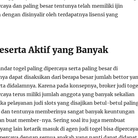
caya dan paling besar tentunya telah memiliki ijin
 dengan disinyalir oleh terdapatnya lisensi yang
eserta Aktif yang Banyak
andar togel paling dipercaya serta paling besar di
nya dapat disaksikan dari berapa besar jumlah bettor ya
rta didalamnya. Karena pada konsepnya, broker judi toge
rcaya terus miliki jumlah anggota yang banyak sekalian
ka pelayanan judi slots yang disajikan betul-betul palin
n dan tentunya memberinya sangat banyak keuntungan
n buat member-nya. Sering soal itu juga membuat
yang lain ketarik masuk di agen judi togel bisa dipercaya
 percaya dengan semua apakah yang nanti dapat didapat