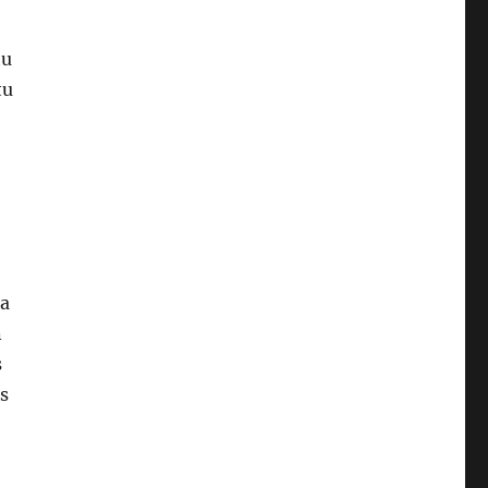
hu
tu
ka
n
s
s