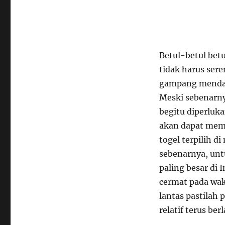
Betul-betul bet
tidak harus ser
gampang mendapa
Meski sebenarnya
begitu diperluk
akan dapat mem
togel terpilih 
sebenarnya, unt
paling besar di
cermat pada wak
lantas pastilah
relatif terus ber