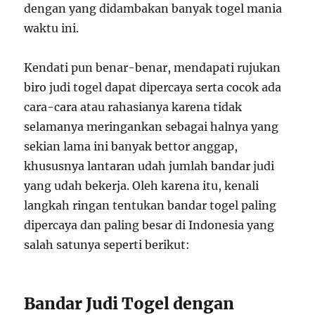
dengan yang didambakan banyak togel mania
waktu ini.
Kendati pun benar-benar, mendapati rujukan
biro judi togel dapat dipercaya serta cocok ada
cara-cara atau rahasianya karena tidak
selamanya meringankan sebagai halnya yang
sekian lama ini banyak bettor anggap,
khususnya lantaran udah jumlah bandar judi
yang udah bekerja. Oleh karena itu, kenali
langkah ringan tentukan bandar togel paling
dipercaya dan paling besar di Indonesia yang
salah satunya seperti berikut:
Bandar Judi Togel dengan