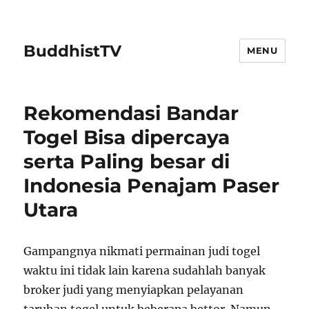
BuddhistTV
MENU
Rekomendasi Bandar
Togel Bisa dipercaya
serta Paling besar di
Indonesia Penajam Paser
Utara
Gampangnya nikmati permainan judi togel
waktu ini tidak lain karena sudahlah banyak
broker judi yang menyiapkan pelayanan