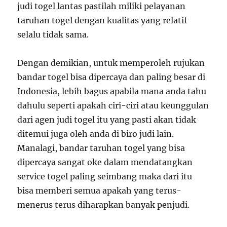
judi togel lantas pastilah miliki pelayanan
taruhan togel dengan kualitas yang relatif
selalu tidak sama.
Dengan demikian, untuk memperoleh rujukan
bandar togel bisa dipercaya dan paling besar di
Indonesia, lebih bagus apabila mana anda tahu
dahulu seperti apakah ciri-ciri atau keunggulan
dari agen judi togel itu yang pasti akan tidak
ditemui juga oleh anda di biro judi lain.
Manalagi, bandar taruhan togel yang bisa
dipercaya sangat oke dalam mendatangkan
service togel paling seimbang maka dari itu
bisa memberi semua apakah yang terus-
menerus terus diharapkan banyak penjudi.