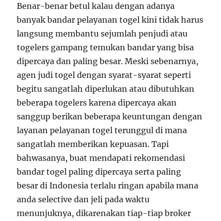
Benar-benar betul kalau dengan adanya
banyak bandar pelayanan togel kini tidak harus
langsung membantu sejumlah penjudi atau
togelers gampang temukan bandar yang bisa
dipercaya dan paling besar. Meski sebenarnya,
agen judi togel dengan syarat-syarat seperti
begitu sangatlah diperlukan atau dibutuhkan
beberapa togelers karena dipercaya akan
sanggup berikan beberapa keuntungan dengan
layanan pelayanan togel terunggul di mana
sangatlah memberikan kepuasan. Tapi
bahwasanya, buat mendapati rekomendasi
bandar togel paling dipercaya serta paling
besar di Indonesia terlalu ringan apabila mana
anda selective dan jeli pada waktu
menunjuknya, dikarenakan tiap-tiap broker