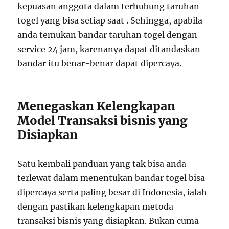
kepuasan anggota dalam terhubung taruhan
togel yang bisa setiap saat . Sehingga, apabila
anda temukan bandar taruhan togel dengan
service 24 jam, karenanya dapat ditandaskan
bandar itu benar-benar dapat dipercaya.
Menegaskan Kelengkapan
Model Transaksi bisnis yang
Disiapkan
Satu kembali panduan yang tak bisa anda
terlewat dalam menentukan bandar togel bisa
dipercaya serta paling besar di Indonesia, ialah
dengan pastikan kelengkapan metoda
transaksi bisnis yang disiapkan. Bukan cuma