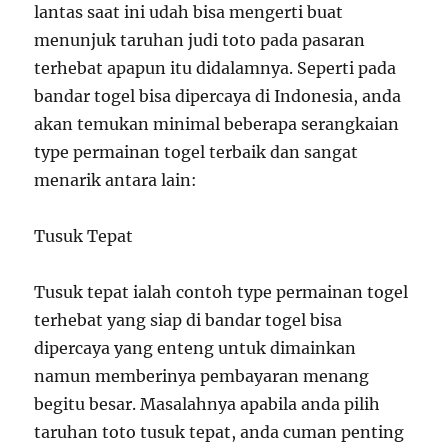
lantas saat ini udah bisa mengerti buat
menunjuk taruhan judi toto pada pasaran
terhebat apapun itu didalamnya. Seperti pada
bandar togel bisa dipercaya di Indonesia, anda
akan temukan minimal beberapa serangkaian
type permainan togel terbaik dan sangat
menarik antara lain:
Tusuk Tepat
Tusuk tepat ialah contoh type permainan togel
terhebat yang siap di bandar togel bisa
dipercaya yang enteng untuk dimainkan
namun memberinya pembayaran menang
begitu besar. Masalahnya apabila anda pilih
taruhan toto tusuk tepat, anda cuman penting