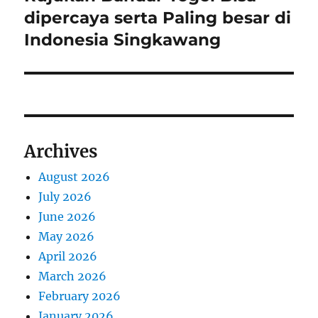
post:
dipercaya serta Paling besar di
Indonesia Singkawang
Archives
August 2026
July 2026
June 2026
May 2026
April 2026
March 2026
February 2026
January 2026