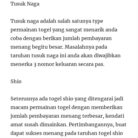
Tusuk Naga
Tusuk naga adalah salah satunya type
permainan togel yang sangat menarik anda
coba dengan berikan jumlah pembayaran
menang begitu besar. Masalahnya pada
taruhan tusuk naga ini anda akan diwajibkan
menerka 3 nomor keluaran secara pas.
Shio
Seterusnya ada togel shio yang ditengarai jadi
macam permainan togel dengan memberikan
jumlah pembayaran menang terbesar, kendati
amat susah dimainkan. Pertimbangannya, buat
dapat sukses menang pada taruhan togel shio