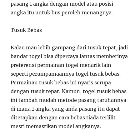
pasang 1 angka dengan model atau posisi
angka itu untuk bus peroleh menangnya.
Tusuk Bebas
Kalau mau lebih gampang dari tusuk tepat, jadi
bandar togel bisa dipercaya lantas memberinya
preferensi permainan togel menarik lain
seperti perumpamaannya togel tusuk bebas.
Permainan tusuk bebas ini nyaris serupa
dengan tusuk tepat. Namun, togel tusuk bebas
ini tambah mudah metode pasang taruhannya
di mana 1 angka yang anda pasang itu dapat
ditetapkan dengan cara bebas tiada terlilit
mesti memastikan model angkanya.