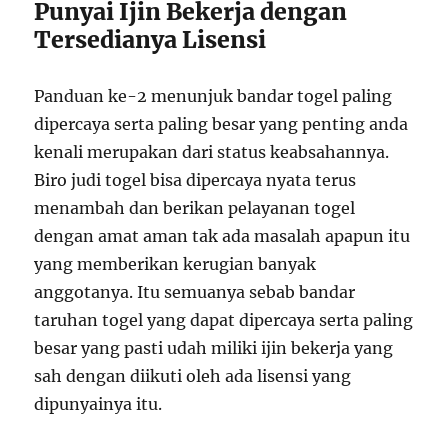
Punyai Ijin Bekerja dengan
Tersedianya Lisensi
Panduan ke-2 menunjuk bandar togel paling
dipercaya serta paling besar yang penting anda
kenali merupakan dari status keabsahannya.
Biro judi togel bisa dipercaya nyata terus
menambah dan berikan pelayanan togel
dengan amat aman tak ada masalah apapun itu
yang memberikan kerugian banyak
anggotanya. Itu semuanya sebab bandar
taruhan togel yang dapat dipercaya serta paling
besar yang pasti udah miliki ijin bekerja yang
sah dengan diikuti oleh ada lisensi yang
dipunyainya itu.