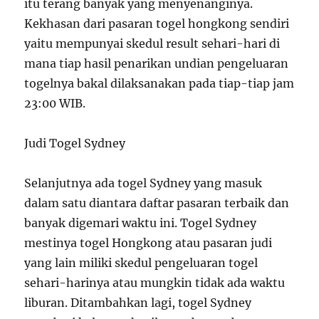
itu terang banyak yang menyenanginya.
Kekhasan dari pasaran togel hongkong sendiri
yaitu mempunyai skedul result sehari-hari di
mana tiap hasil penarikan undian pengeluaran
togelnya bakal dilaksanakan pada tiap-tiap jam
23:00 WIB.
Judi Togel Sydney
Selanjutnya ada togel Sydney yang masuk
dalam satu diantara daftar pasaran terbaik dan
banyak digemari waktu ini. Togel Sydney
mestinya togel Hongkong atau pasaran judi
yang lain miliki skedul pengeluaran togel
sehari-harinya atau mungkin tidak ada waktu
liburan. Ditambahkan lagi, togel Sydney