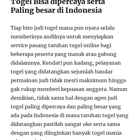
Togel Bisa dipercaya serta
Paling besar di Indonesia
Tiap biro judi togel mana pun nyata selalu
memberinya andilnya untuk menyiapkan
service pasang taruhan togel online bagi
beberapa peserta yang masuk atau gabung
didalamnya. Kendati pun kadang, pelayanan
togel yang didatangkan sejumlah bandar
permainan judi tidak mesti maksimum hingga
gak cukup memberi kepuasan anggota. Namun
demikian, tidak sama hal dengan agen judi
togel paling dipercaya dan paling besar yang
ada pada Indonesia di mana taruhan togel yang
didatangkan pastilah sangat oke serta sama
dengan yang diinginkan banyak togel mania