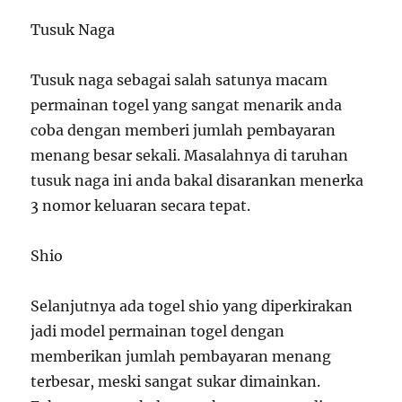
Tusuk Naga
Tusuk naga sebagai salah satunya macam
permainan togel yang sangat menarik anda
coba dengan memberi jumlah pembayaran
menang besar sekali. Masalahnya di taruhan
tusuk naga ini anda bakal disarankan menerka
3 nomor keluaran secara tepat.
Shio
Selanjutnya ada togel shio yang diperkirakan
jadi model permainan togel dengan
memberikan jumlah pembayaran menang
terbesar, meski sangat sukar dimainkan.