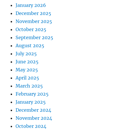
January 2026
December 2025
November 2025
October 2025
September 2025
August 2025
July 2025
June 2025
May 2025
April 2025
March 2025
February 2025
January 2025
December 2024
November 2024
October 2024