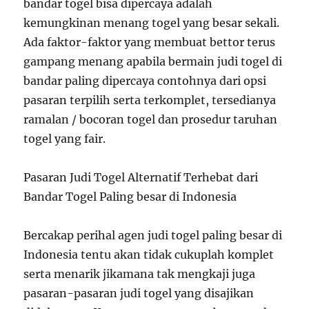
bandar togel bisa dipercaya adalah
kemungkinan menang togel yang besar sekali.
Ada faktor-faktor yang membuat bettor terus
gampang menang apabila bermain judi togel di
bandar paling dipercaya contohnya dari opsi
pasaran terpilih serta terkomplet, tersedianya
ramalan / bocoran togel dan prosedur taruhan
togel yang fair.
Pasaran Judi Togel Alternatif Terhebat dari
Bandar Togel Paling besar di Indonesia
Bercakap perihal agen judi togel paling besar di
Indonesia tentu akan tidak cukuplah komplet
serta menarik jikamana tak mengkaji juga
pasaran-pasaran judi togel yang disajikan