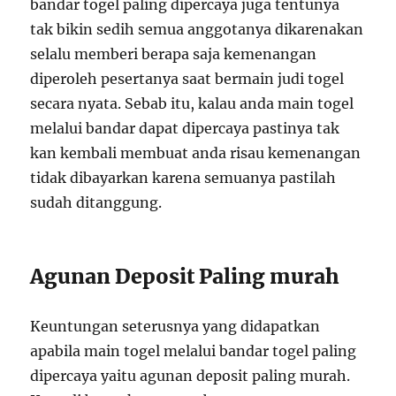
bandar togel paling dipercaya juga tentunya
tak bikin sedih semua anggotanya dikarenakan
selalu memberi berapa saja kemenangan
diperoleh pesertanya saat bermain judi togel
secara nyata. Sebab itu, kalau anda main togel
melalui bandar dapat dipercaya pastinya tak
kan kembali membuat anda risau kemenangan
tidak dibayarkan karena semuanya pastilah
sudah ditanggung.
Agunan Deposit Paling murah
Keuntungan seterusnya yang didapatkan
apabila main togel melalui bandar togel paling
dipercaya yaitu agunan deposit paling murah.