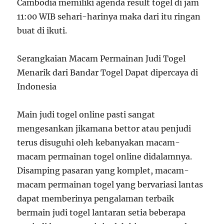
Cambodia memiliki agenda result togel di jam
11:00 WIB sehari-harinya maka dari itu ringan
buat di ikuti.
Serangkaian Macam Permainan Judi Togel
Menarik dari Bandar Togel Dapat dipercaya di
Indonesia
Main judi togel online pasti sangat
mengesankan jikamana bettor atau penjudi
terus disuguhi oleh kebanyakan macam-
macam permainan togel online didalamnya.
Disamping pasaran yang komplet, macam-
macam permainan togel yang bervariasi lantas
dapat memberinya pengalaman terbaik
bermain judi togel lantaran setia beberapa