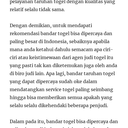
pelayanan taruhan togel dengan kualitas yang
relatif selalu tidak sama.
Dengan demikian, untuk mendapati
rekomendasi bandar togel bisa dipercaya dan
paling besar di Indonesia, sebaiknya apabila
mana anda ketahui dahulu semacam apa ciri-
ciri atau keistimewaan dari agen judi togel itu
yang pasti tak kan diketemukan juga oleh anda
di biro judi lain. Apa lagi, bandar taruhan togel
yang dapat dipercaya sudah oke dalam
mendatangkan service togel paling seimbang
hingga bisa memberikan semua apakah yang
selalu selalu dikehendaki beberapa penjudi.
Dalam pada itu, bandar togel bisa dipercaya dan