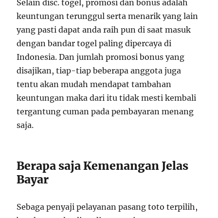
Selain disc. togel, promosi dan bonus adalah
keuntungan terunggul serta menarik yang lain
yang pasti dapat anda raih pun di saat masuk
dengan bandar togel paling dipercaya di
Indonesia. Dan jumlah promosi bonus yang
disajikan, tiap-tiap beberapa anggota juga
tentu akan mudah mendapat tambahan
keuntungan maka dari itu tidak mesti kembali
tergantung cuman pada pembayaran menang
saja.
Berapa saja Kemenangan Jelas
Bayar
Sebaga penyaji pelayanan pasang toto terpilih,