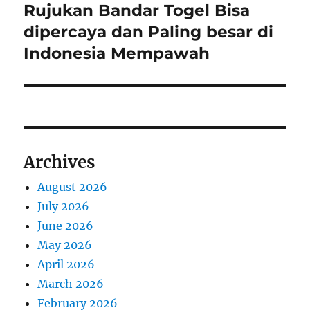
Rujukan Bandar Togel Bisa
Next
post:
dipercaya dan Paling besar di
Indonesia Mempawah
Archives
August 2026
July 2026
June 2026
May 2026
April 2026
March 2026
February 2026