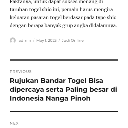
Faktanya, untuk dapat sukses menang di
taruhan togel shio ini, pemain harus mengira
keluaran pasaran togel berdasar pada type shio
dengan berapa banyak grup angka didalamnya.
Author
Posted
Categories
admin
May 1, 2023
Judi Online
on
Post
PREVIOUS
navigation
Rujukan Bandar Togel Bisa
Previous
post:
dipercaya serta Paling besar di
Indonesia Nanga Pinoh
NEXT