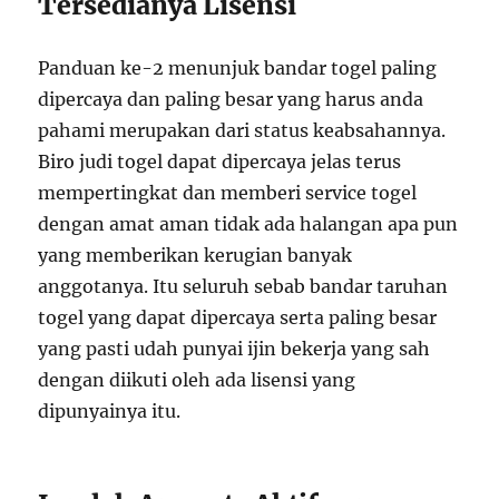
Tersedianya Lisensi
Panduan ke-2 menunjuk bandar togel paling
dipercaya dan paling besar yang harus anda
pahami merupakan dari status keabsahannya.
Biro judi togel dapat dipercaya jelas terus
mempertingkat dan memberi service togel
dengan amat aman tidak ada halangan apa pun
yang memberikan kerugian banyak
anggotanya. Itu seluruh sebab bandar taruhan
togel yang dapat dipercaya serta paling besar
yang pasti udah punyai ijin bekerja yang sah
dengan diikuti oleh ada lisensi yang
dipunyainya itu.