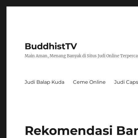
BuddhistTV
Main Aman, Menang Banyak di Situs Judi Online Terperca
Judi Balap Kuda
Ceme Online
Judi Cap
Rekomendasi Ban