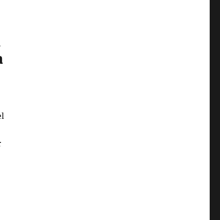
a
a
l
r