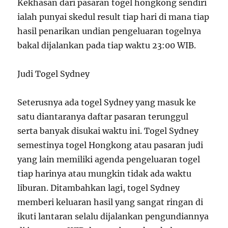
Kekhasan dari pasaran togel hongkong sendiri
ialah punyai skedul result tiap hari di mana tiap
hasil penarikan undian pengeluaran togelnya
bakal dijalankan pada tiap waktu 23:00 WIB.
Judi Togel Sydney
Seterusnya ada togel Sydney yang masuk ke
satu diantaranya daftar pasaran terunggul
serta banyak disukai waktu ini. Togel Sydney
semestinya togel Hongkong atau pasaran judi
yang lain memiliki agenda pengeluaran togel
tiap harinya atau mungkin tidak ada waktu
liburan. Ditambahkan lagi, togel Sydney
memberi keluaran hasil yang sangat ringan di
ikuti lantaran selalu dijalankan pengundiannya