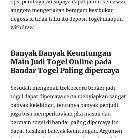
opsi pembayaran supaya dapat jamin keluasaan
anggota mengerjakan beragam kesibukan
negosiasi tidak tahu itu deposit togel maupun
withdraw.
Banyak Banyak Keuntungan
Main Judi Togel Online pada
Bandar Togel Paling dipercaya
Sesudah mengenali trek record broker judi
togel dapat dipercaya serta menyiapkan sangat
banyak kelebihan, tentunya banyak penjudi
juga bisa memperkirakan jika masuk dan
bermain togel di bandar paling dipercaya itu
dapat hasilkan banyak keuntungan. Argumen