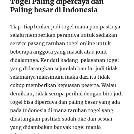
Togel Paling dipercaya dan
Paling besar di Indonesia
Tiap-tiap broker judi togel mana pun pastinya
selalu memberikan perannya untuk sediakan
service pasang taruhan togel online untuk
beberapa anggota yang masuk atau joint
didalamnya. Kendati kadang, pelayanan togel
yang didatangkan sejumlah bandar judi tidak
selamanya maksimum maka dari itu tidak
cukup memberikan kepuasan peserta. Walau
demikian, tidak serupa perihal dengan biro judi
togel bisa dipercaya dan paling besar yang ada
pada Indonesia di mana taruhan togel yang
didatangkan pastilah sudah oke dan sesuai
yang didambakan banyak togel mania