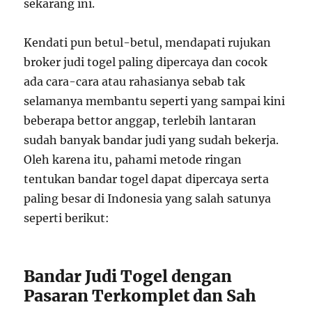
sekarang ini.
Kendati pun betul-betul, mendapati rujukan
broker judi togel paling dipercaya dan cocok
ada cara-cara atau rahasianya sebab tak
selamanya membantu seperti yang sampai kini
beberapa bettor anggap, terlebih lantaran
sudah banyak bandar judi yang sudah bekerja.
Oleh karena itu, pahami metode ringan
tentukan bandar togel dapat dipercaya serta
paling besar di Indonesia yang salah satunya
seperti berikut:
Bandar Judi Togel dengan
Pasaran Terkomplet dan Sah