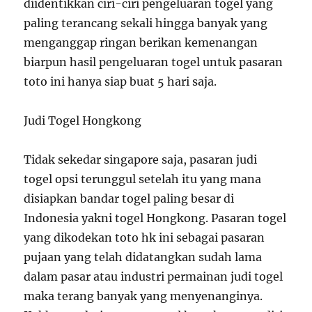
diidentikkan ciri-ciri pengeluaran togel yang
paling terancang sekali hingga banyak yang
menganggap ringan berikan kemenangan
biarpun hasil pengeluaran togel untuk pasaran
toto ini hanya siap buat 5 hari saja.
Judi Togel Hongkong
Tidak sekedar singapore saja, pasaran judi
togel opsi terunggul setelah itu yang mana
disiapkan bandar togel paling besar di
Indonesia yakni togel Hongkong. Pasaran togel
yang dikodekan toto hk ini sebagai pasaran
pujaan yang telah didatangkan sudah lama
dalam pasar atau industri permainan judi togel
maka terang banyak yang menyenanginya.