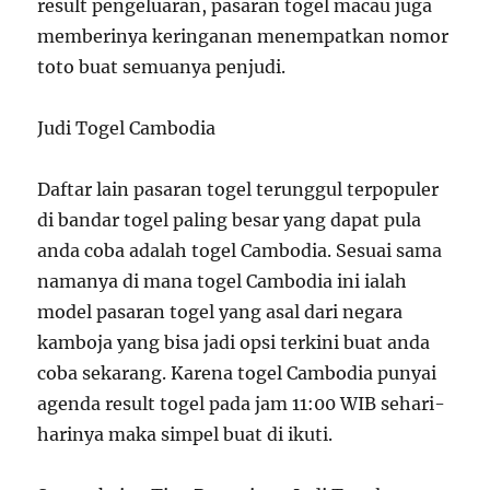
result pengeluaran, pasaran togel macau juga
memberinya keringanan menempatkan nomor
toto buat semuanya penjudi.
Judi Togel Cambodia
Daftar lain pasaran togel terunggul terpopuler
di bandar togel paling besar yang dapat pula
anda coba adalah togel Cambodia. Sesuai sama
namanya di mana togel Cambodia ini ialah
model pasaran togel yang asal dari negara
kamboja yang bisa jadi opsi terkini buat anda
coba sekarang. Karena togel Cambodia punyai
agenda result togel pada jam 11:00 WIB sehari-
harinya maka simpel buat di ikuti.