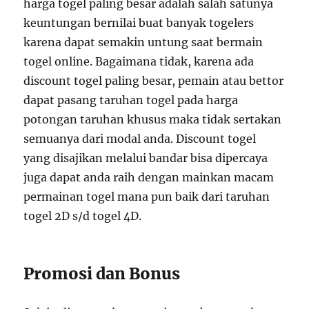
harga togel paling besar adalah salah satunya
keuntungan bernilai buat banyak togelers
karena dapat semakin untung saat bermain
togel online. Bagaimana tidak, karena ada
discount togel paling besar, pemain atau bettor
dapat pasang taruhan togel pada harga
potongan taruhan khusus maka tidak sertakan
semuanya dari modal anda. Discount togel
yang disajikan melalui bandar bisa dipercaya
juga dapat anda raih dengan mainkan macam
permainan togel mana pun baik dari taruhan
togel 2D s/d togel 4D.
Promosi dan Bonus