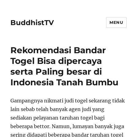
BuddhistTV
MENU
Rekomendasi Bandar
Togel Bisa dipercaya
serta Paling besar di
Indonesia Tanah Bumbu
Gampangnya nikmati judi togel sekarang tidak
lain sebab telah banyak agen judi yang
sediakan pelayanan taruhan togel bagi
beberapa bettor. Namun, lumayan banyak juga
sering didapati beberapa bandar taruhan togel