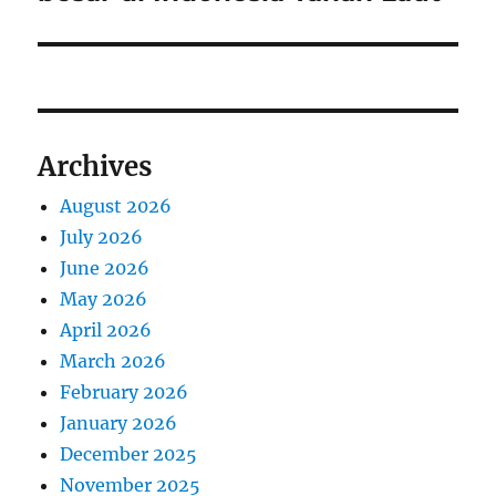
Archives
August 2026
July 2026
June 2026
May 2026
April 2026
March 2026
February 2026
January 2026
December 2025
November 2025