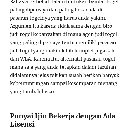
Rahasia terhebat dalam tentukan bandar togel
paling dipercaya dan paling besar ada di
pasaran togelnya yang harus anda yakini.
Argumen itu karena tidak sama dengan biro
judi togel kebanyakan di mana agen judi togel
yang paling dipercaya tentu memiliki pasaran
judi togel yang makin lebih komplet juga sah
dari WLA. Karena itu, alternatif pasaran togel
mana saja yang anda tetapkan dalam taruhan
didalamnya jelas tak kan susah berikan banyak
kebeuruntungan sampai kesempatan menang
yang tambah besar.
Punyai Ijin Bekerja dengan Ada
Lisensi