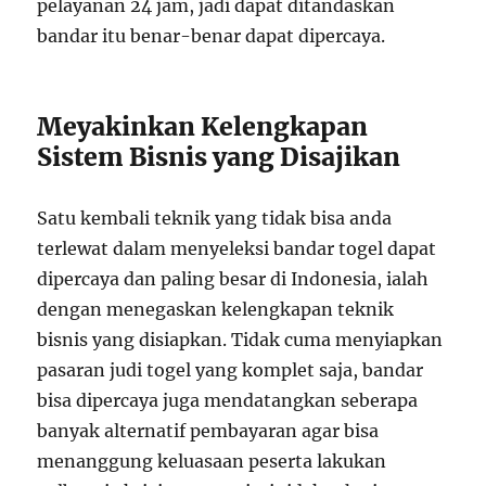
pelayanan 24 jam, jadi dapat ditandaskan
bandar itu benar-benar dapat dipercaya.
Meyakinkan Kelengkapan
Sistem Bisnis yang Disajikan
Satu kembali teknik yang tidak bisa anda
terlewat dalam menyeleksi bandar togel dapat
dipercaya dan paling besar di Indonesia, ialah
dengan menegaskan kelengkapan teknik
bisnis yang disiapkan. Tidak cuma menyiapkan
pasaran judi togel yang komplet saja, bandar
bisa dipercaya juga mendatangkan seberapa
banyak alternatif pembayaran agar bisa
menanggung keluasaan peserta lakukan