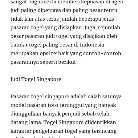
sangat bagus serta memberi kepuasan di agen
judi paling dipercaya dan paling besar tentu
tidak lain atas terus jumlah beberapa jenis
pasaran togel yang disiapkan. Juga, sejumlah
besar pasaran judi togel yang disajikan oleh
bandar togel paling besar di Indonesia
merupakan opsi terbaik yang contoh-contoh
pasarannya seperti berikut:
Judi Togel Singapore
Pasaran togel singapore adalah salah satunya
model pasaran toto terunggul yang banyak
diunggulkan banyak penjudi sebab telah
datang lama. Togel Singapore diidentikkan
karakter pengeluaran togel yang terancang