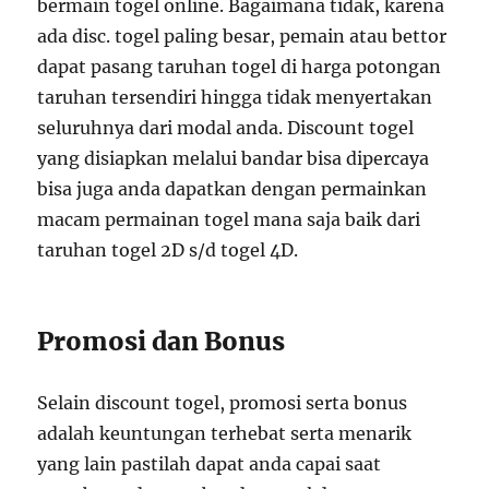
bermain togel online. Bagaimana tidak, karena
ada disc. togel paling besar, pemain atau bettor
dapat pasang taruhan togel di harga potongan
taruhan tersendiri hingga tidak menyertakan
seluruhnya dari modal anda. Discount togel
yang disiapkan melalui bandar bisa dipercaya
bisa juga anda dapatkan dengan permainkan
macam permainan togel mana saja baik dari
taruhan togel 2D s/d togel 4D.
Promosi dan Bonus
Selain discount togel, promosi serta bonus
adalah keuntungan terhebat serta menarik
yang lain pastilah dapat anda capai saat