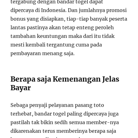
tergabung dengan bandar togel dapat
dipercaya di Indonesia. Dan jumlahnya promosi
bonus yang disiapkan, tiap-tiap banyak peserta
lantas pastinya akan tetap enteng peroleh
tambahan keuntungan maka dari itu tidak
mesti kembali tergantung cuma pada
pembayaran menang saja.
Berapa saja Kemenangan Jelas
Bayar
Sebaga penyaji pelayanan pasang toto
terhebat, bandar togel paling dipercaya juga
pastilah tak bikin sedih semua member-nya
dikarenakan terus memberinya berapa saja