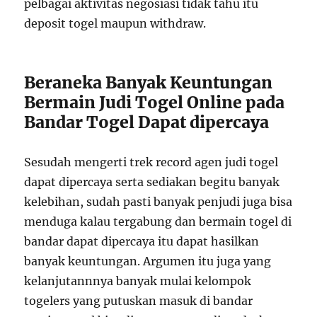
pelbagai aktivitas negosiasi tidak tahu itu
deposit togel maupun withdraw.
Beraneka Banyak Keuntungan
Bermain Judi Togel Online pada
Bandar Togel Dapat dipercaya
Sesudah mengerti trek record agen judi togel
dapat dipercaya serta sediakan begitu banyak
kelebihan, sudah pasti banyak penjudi juga bisa
menduga kalau tergabung dan bermain togel di
bandar dapat dipercaya itu dapat hasilkan
banyak keuntungan. Argumen itu juga yang
kelanjutannnya banyak mulai kelompok
togelers yang putuskan masuk di bandar