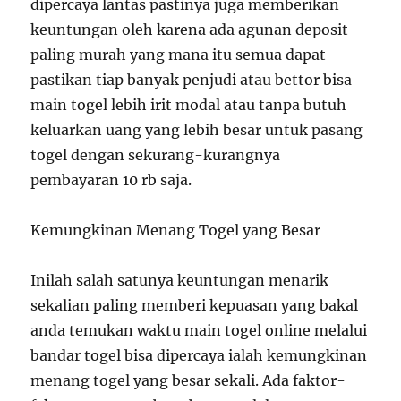
dipercaya lantas pastinya juga memberikan
keuntungan oleh karena ada agunan deposit
paling murah yang mana itu semua dapat
pastikan tiap banyak penjudi atau bettor bisa
main togel lebih irit modal atau tanpa butuh
keluarkan uang yang lebih besar untuk pasang
togel dengan sekurang-kurangnya
pembayaran 10 rb saja.
Kemungkinan Menang Togel yang Besar
Inilah salah satunya keuntungan menarik
sekalian paling memberi kepuasan yang bakal
anda temukan waktu main togel online melalui
bandar togel bisa dipercaya ialah kemungkinan
menang togel yang besar sekali. Ada faktor-