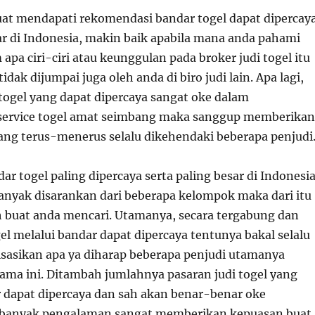
buat mendapati rekomendasi bandar togel dapat dipercay
sar di Indonesia, makin baik apabila mana anda pahami
pa ciri-ciri atau keunggulan pada broker judi togel itu
idak dijumpai juga oleh anda di biro judi lain. Apa lagi,
togel yang dapat dipercaya sangat oke dalam
ervice togel amat seimbang maka sanggup memberikan
ng terus-menerus selalu dikehendaki beberapa penjudi
r togel paling dipercaya serta paling besar di Indonesi
 banyak disarankan dari beberapa kelompok maka dari itu
h buat anda mencari. Utamanya, secara tergabung dan
el melalui bandar dapat dipercaya tentunya bakal selalu
sasikan apa ya diharap beberapa penjudi utamanya
lama ini. Ditambah jumlahnya pasaran judi togel yang
r dapat dipercaya dan sah akan benar-benar oke
anyak pengalaman sangat memberikan kepuasan buat