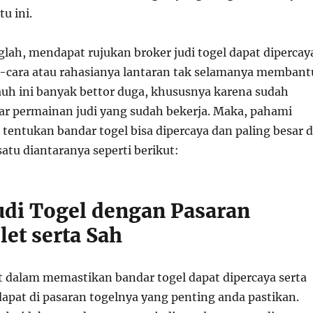
u ini.
ah, mendapat rujukan broker judi togel dapat dipercay
a-cara atau rahasianya lantaran tak selamanya membant
jauh ini banyak bettor duga, khususnya karena sudah
r permainan judi yang sudah bekerja. Maka, pahami
tentukan bandar togel bisa dipercaya dan paling besar d
atu diantaranya seperti berikut:
udi Togel dengan Pasaran
et serta Sah
t dalam memastikan bandar togel dapat dipercaya serta
dapat di pasaran togelnya yang penting anda pastikan.