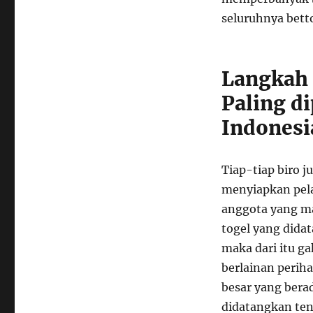
seluruhnya bett
Langkah 
Paling di
Indonesi
Tiap-tiap biro j
menyiapkan pela
anggota yang ma
togel yang dida
maka dari itu g
berlainan periha
besar yang bera
didatangkan ten