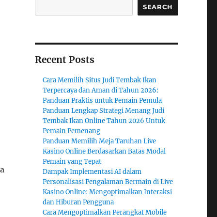
SEARCH
Recent Posts
Cara Memilih Situs Judi Tembak Ikan
Terpercaya dan Aman di Tahun 2026:
Panduan Praktis untuk Pemain Pemula
Panduan Lengkap Strategi Menang Judi
Tembak Ikan Online Tahun 2026 Untuk
Pemain Pemenang
Panduan Memilih Meja Taruhan Live
Kasino Online Berdasarkan Batas Modal
Pemain yang Tepat
da
Dampak Implementasi AI dalam
Personalisasi Pengalaman Bermain di Live
Kasino Online: Mengoptimalkan Interaksi
dan Hiburan Pengguna
Cara Mengoptimalkan Perangkat Mobile