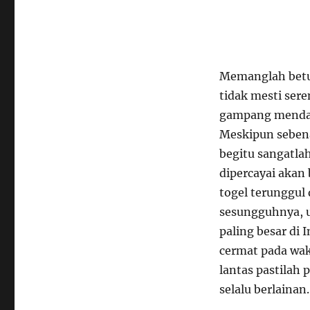
Memanglah betul
tidak mesti ser
gampang mendapa
Meskipun sebena
begitu sangatla
dipercayai akan
togel terunggu
sesungguhnya, u
paling besar di 
cermat pada wak
lantas pastilah 
selalu berlainan.