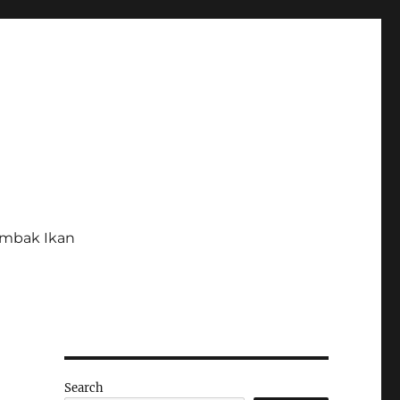
embak Ikan
Search