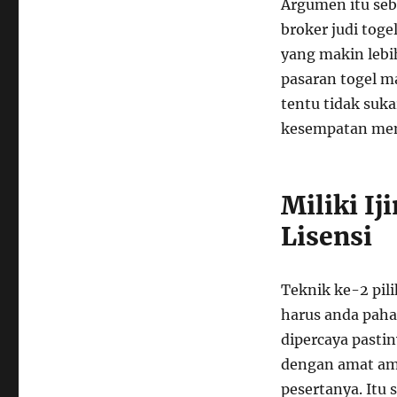
Argumen itu seb
broker judi toge
yang makin lebi
pasaran togel m
tentu tidak su
kesempatan men
Miliki I
Lisensi
Teknik ke-2 pili
harus anda paham
dipercaya pasti
dengan amat ama
pesertanya. Itu