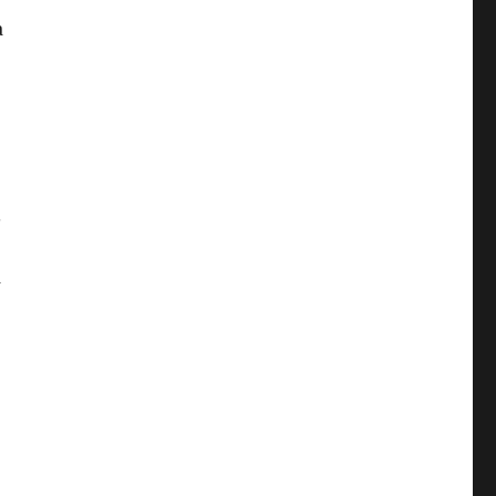
a
.
a