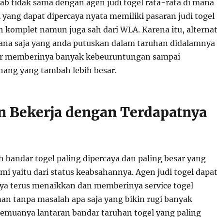
ab tidak sama dengan agen judi togel rata-rata di mana
l yang dapat dipercaya nyata memiliki pasaran judi togel
h komplet namun juga sah dari WLA. Karena itu, alternat
ana saja yang anda putuskan dalam taruhan didalamnya
kar memberinya banyak kebeuruntungan sampai
ang yang tambah lebih besar.
jin Bekerja dengan Terdapatnya
h bandar togel paling dipercaya dan paling besar yang
i yaitu dari status keabsahannya. Agen judi togel dapa
nya terus menaikkan dan memberinya service togel
n tanpa masalah apa saja yang bikin rugi banyak
 semuanya lantaran bandar taruhan togel yang paling