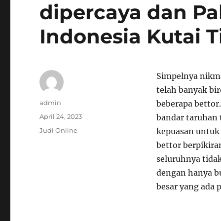
dipercaya dan Pal
Indonesia Kutai 
Simpelnya nikmat
telah banyak bir
Author
admin
beberapa bettor
Posted
April 24, 2023
bandar taruhan 
on
Categories
Judi Online
kepuasan untuk 
bettor berpikira
seluruhnya tidak
dengan hanya bu
besar yang ada 