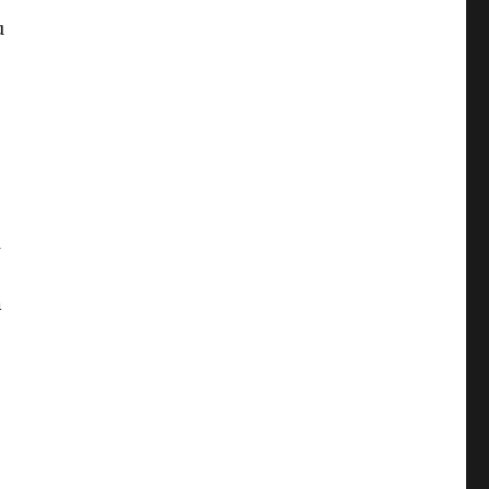
u
a
n