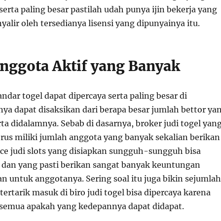
serta paling besar pastilah udah punya ijin bekerja yang
yalir oleh tersedianya lisensi yang dipunyainya itu.
nggota Aktif yang Banyak
ndar togel dapat dipercaya serta paling besar di
nya dapat disaksikan dari berapa besar jumlah bettor ya
ta didalamnya. Sebab di dasarnya, broker judi togel yan
erus miliki jumlah anggota yang banyak sekalian berikan
ice judi slots yang disiapkan sungguh-sungguh bisa
 dan yang pasti berikan sangat banyak keuntungan
n untuk anggotanya. Sering soal itu juga bikin sejumlah
 tertarik masuk di biro judi togel bisa dipercaya karena
semua apakah yang kedepannya dapat didapat.