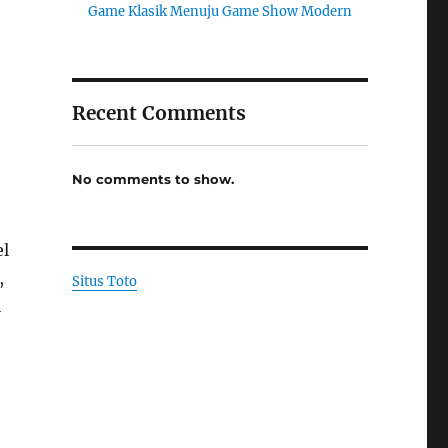
Game Klasik Menuju Game Show Modern
Recent Comments
No comments to show.
el
,
Situs Toto
i