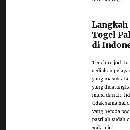
Langkah
Togel Pa
di Indon
Tiap biro judi 
sediakan pelaya
yang masuk atau
yang didatangka
maka dari itu t
tidak sama hal d
yang berada pad
pastilah sudah 
waktu ini.