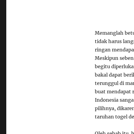
Memanglah betul
tidak harus lan
ringan mendapat
Meskipun sebena
begitu diperluk
bakal dapat ber
terunggul di ma
buat mendapat ru
Indonesia sanga
pilihnya, dikare
taruhan togel de
Oleh sebab itu,