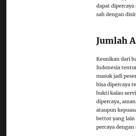
dapat dipercaya 
sah dengan disin
Jumlah A
Keunikan dari ba
Indonesia tentu
masuk jadi peser
bisa dipercaya t
bukti kalau serv
dipercaya, aman
ataupun kepuasa
bettor yang lain
percaya dengan 