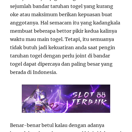
sejumlah bandar taruhan togel yang kurang
oke atau maksimum berikan kepuasan buat
anggotanya. Hal semacam itu yang kadangkala
membuat beberapa bettor pikir kedua kalinya
waktu mau main togel. Tetapi, itu semuanya
tidak butuh jadi kekuatiran anda saat pengin
taruhan togel dengan perlu joint di bandar
togel dapat dipercaya dan paling besar yang
berada di Indonesia.
Benar-benar betul kalau dengan adanya