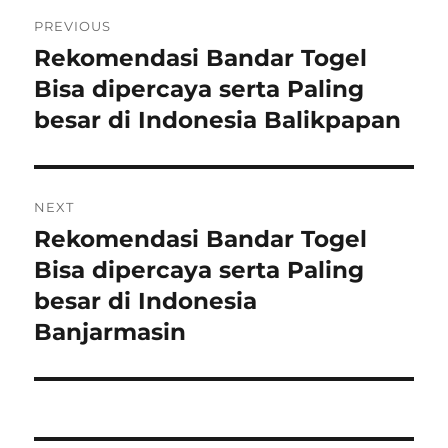
Post
PREVIOUS
navigation
Rekomendasi Bandar Togel
Previous
post:
Bisa dipercaya serta Paling
besar di Indonesia Balikpapan
NEXT
Rekomendasi Bandar Togel
Next
post:
Bisa dipercaya serta Paling
besar di Indonesia
Banjarmasin