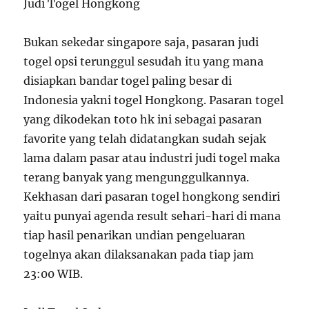
Judi Togel Hongkong
Bukan sekedar singapore saja, pasaran judi
togel opsi terunggul sesudah itu yang mana
disiapkan bandar togel paling besar di
Indonesia yakni togel Hongkong. Pasaran togel
yang dikodekan toto hk ini sebagai pasaran
favorite yang telah didatangkan sudah sejak
lama dalam pasar atau industri judi togel maka
terang banyak yang mengunggulkannya.
Kekhasan dari pasaran togel hongkong sendiri
yaitu punyai agenda result sehari-hari di mana
tiap hasil penarikan undian pengeluaran
togelnya akan dilaksanakan pada tiap jam
23:00 WIB.