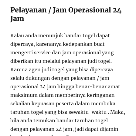
Pelayanan / Jam Operasional 24
Jam
Kalau anda menunjuk bandar togel dapat
dipercaya, karenanya kedepankan buat
mengerti service dan jam operasional yang
diberikan itu melalui pelayanan judi togel.
Karena agen judi togel yang bisa dipercaya
selalu dukungan dengan pelayanan / jam
operasional 24 jam hingga benar-benar amat
maksimum dalam memberinya keringanan
sekalian kepuasan peserta dalam membuka
taruhan togel yang bisa sewaktu-waktu . Maka,
bila anda temukan bandar taruhan togel
dengan pelayanan 24 jam, jadi dapat dijamin