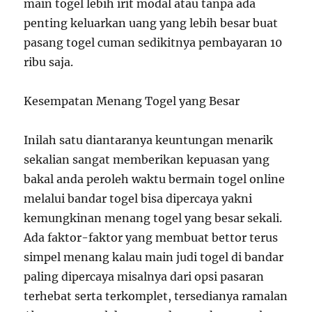
main togel lebih irit modal atau tanpa ada
penting keluarkan uang yang lebih besar buat
pasang togel cuman sedikitnya pembayaran 10
ribu saja.
Kesempatan Menang Togel yang Besar
Inilah satu diantaranya keuntungan menarik
sekalian sangat memberikan kepuasan yang
bakal anda peroleh waktu bermain togel online
melalui bandar togel bisa dipercaya yakni
kemungkinan menang togel yang besar sekali.
Ada faktor-faktor yang membuat bettor terus
simpel menang kalau main judi togel di bandar
paling dipercaya misalnya dari opsi pasaran
terhebat serta terkomplet, tersedianya ramalan