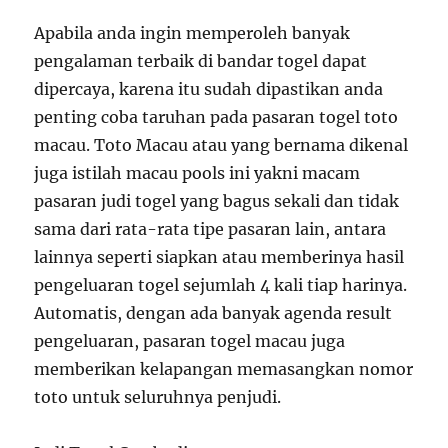
Apabila anda ingin memperoleh banyak
pengalaman terbaik di bandar togel dapat
dipercaya, karena itu sudah dipastikan anda
penting coba taruhan pada pasaran togel toto
macau. Toto Macau atau yang bernama dikenal
juga istilah macau pools ini yakni macam
pasaran judi togel yang bagus sekali dan tidak
sama dari rata-rata tipe pasaran lain, antara
lainnya seperti siapkan atau memberinya hasil
pengeluaran togel sejumlah 4 kali tiap harinya.
Automatis, dengan ada banyak agenda result
pengeluaran, pasaran togel macau juga
memberikan kelapangan memasangkan nomor
toto untuk seluruhnya penjudi.