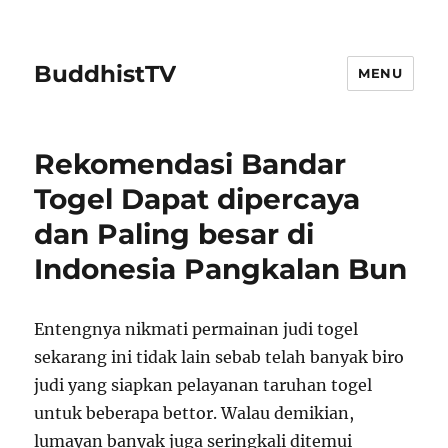
BuddhistTV
MENU
Rekomendasi Bandar
Togel Dapat dipercaya
dan Paling besar di
Indonesia Pangkalan Bun
Entengnya nikmati permainan judi togel
sekarang ini tidak lain sebab telah banyak biro
judi yang siapkan pelayanan taruhan togel
untuk beberapa bettor. Walau demikian,
lumayan banyak juga seringkali ditemui