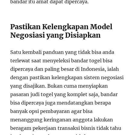
bandar itu amat dapat dipercaya.
Pastikan Kelengkapan Model
Negosiasi yang Disiapkan
Satu kembali panduan yang tidak bisa anda
terlewat saat menyeleksi bandar togel bisa
dipercaya dan paling besar di Indonesia, ialah
dengan pastikan kelengkapan sistem negosiasi
yang disajikan. Bukan cuma menyiapkan
pasaran judi togel yang komplet saja, bandar
bisa dipercaya juga mendatangkan berapa
banyak opsi pembayaran agar bisa
menanggung keringanan anggota lakukan
beragam pekerjaan transaksi bisnis tidak tahu