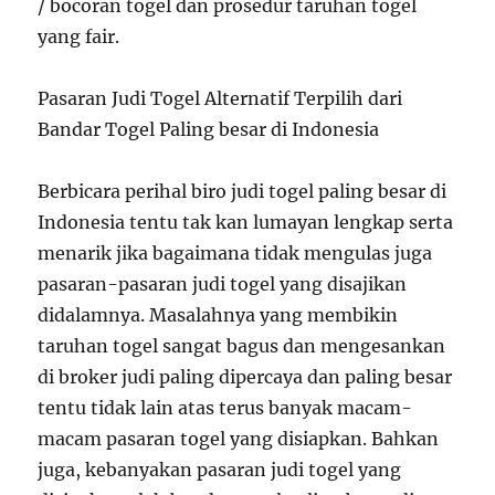
/ bocoran togel dan prosedur taruhan togel
yang fair.
Pasaran Judi Togel Alternatif Terpilih dari
Bandar Togel Paling besar di Indonesia
Berbicara perihal biro judi togel paling besar di
Indonesia tentu tak kan lumayan lengkap serta
menarik jika bagaimana tidak mengulas juga
pasaran-pasaran judi togel yang disajikan
didalamnya. Masalahnya yang membikin
taruhan togel sangat bagus dan mengesankan
di broker judi paling dipercaya dan paling besar
tentu tidak lain atas terus banyak macam-
macam pasaran togel yang disiapkan. Bahkan
juga, kebanyakan pasaran judi togel yang