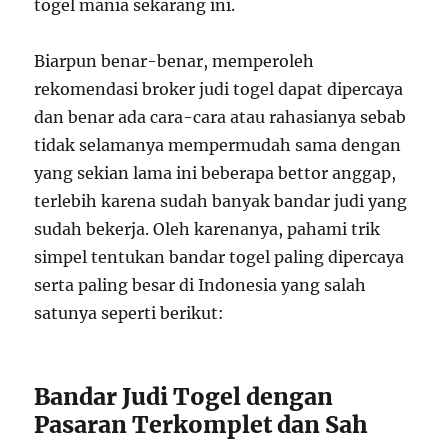
togel mania sekarang ini.
Biarpun benar-benar, memperoleh
rekomendasi broker judi togel dapat dipercaya
dan benar ada cara-cara atau rahasianya sebab
tidak selamanya mempermudah sama dengan
yang sekian lama ini beberapa bettor anggap,
terlebih karena sudah banyak bandar judi yang
sudah bekerja. Oleh karenanya, pahami trik
simpel tentukan bandar togel paling dipercaya
serta paling besar di Indonesia yang salah
satunya seperti berikut:
Bandar Judi Togel dengan
Pasaran Terkomplet dan Sah