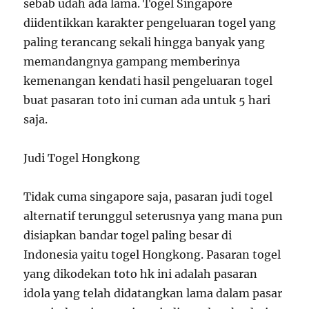
sebab udah ada lama. Togel Singapore
diidentikkan karakter pengeluaran togel yang
paling terancang sekali hingga banyak yang
memandangnya gampang memberinya
kemenangan kendati hasil pengeluaran togel
buat pasaran toto ini cuman ada untuk 5 hari
saja.
Judi Togel Hongkong
Tidak cuma singapore saja, pasaran judi togel
alternatif terunggul seterusnya yang mana pun
disiapkan bandar togel paling besar di
Indonesia yaitu togel Hongkong. Pasaran togel
yang dikodekan toto hk ini adalah pasaran
idola yang telah didatangkan lama dalam pasar