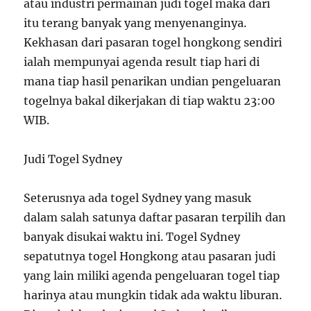
atau industri permainan judi togel maka dari
itu terang banyak yang menyenanginya.
Kekhasan dari pasaran togel hongkong sendiri
ialah mempunyai agenda result tiap hari di
mana tiap hasil penarikan undian pengeluaran
togelnya bakal dikerjakan di tiap waktu 23:00
WIB.
Judi Togel Sydney
Seterusnya ada togel Sydney yang masuk
dalam salah satunya daftar pasaran terpilih dan
banyak disukai waktu ini. Togel Sydney
sepatutnya togel Hongkong atau pasaran judi
yang lain miliki agenda pengeluaran togel tiap
harinya atau mungkin tidak ada waktu liburan.