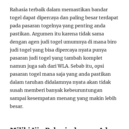
Rahasia terbaik dalam memastikan bandar
togel dapat dipercaya dan paling besar terdapat
pada pasaran togelnya yang penting anda
pastikan. Argumen itu karena tidak sama
dengan agen judi togel umumnya di mana biro
judi togel yang bisa dipercaya nyata punya
pasaran judi togel yang tambah komplet
namun juga sah dari WLA. Sebab itu, opsi
pasaran togel mana saja yang anda pastikan
dalam taruhan didalamnya nyata akan tidak
susah memberi banyak kebeuruntungan
sampai kesempatan menang yang makin lebih
besar.