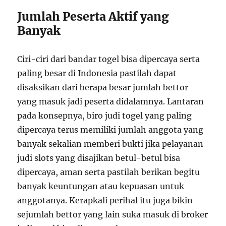
Jumlah Peserta Aktif yang
Banyak
Ciri-ciri dari bandar togel bisa dipercaya serta
paling besar di Indonesia pastilah dapat
disaksikan dari berapa besar jumlah bettor
yang masuk jadi peserta didalamnya. Lantaran
pada konsepnya, biro judi togel yang paling
dipercaya terus memiliki jumlah anggota yang
banyak sekalian memberi bukti jika pelayanan
judi slots yang disajikan betul-betul bisa
dipercaya, aman serta pastilah berikan begitu
banyak keuntungan atau kepuasan untuk
anggotanya. Kerapkali perihal itu juga bikin
sejumlah bettor yang lain suka masuk di broker