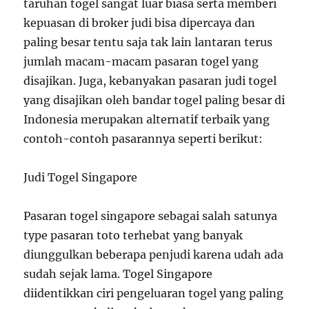
taruhan togel sangat luar biasa serta memberi
kepuasan di broker judi bisa dipercaya dan
paling besar tentu saja tak lain lantaran terus
jumlah macam-macam pasaran togel yang
disajikan. Juga, kebanyakan pasaran judi togel
yang disajikan oleh bandar togel paling besar di
Indonesia merupakan alternatif terbaik yang
contoh-contoh pasarannya seperti berikut:
Judi Togel Singapore
Pasaran togel singapore sebagai salah satunya
type pasaran toto terhebat yang banyak
diunggulkan beberapa penjudi karena udah ada
sudah sejak lama. Togel Singapore
diidentikkan ciri pengeluaran togel yang paling