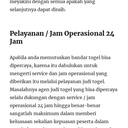
meyakini dengan semua apakah yang
selanjutnya dapat diraih.
Pelayanan / Jam Operasional 24
Jam
Apabila anda memutuskan bandar togel bisa
dipercaya, karena itu dahulukan untuk
mengerti service dan jam operasional yang
diberikan itu melalui pelayanan judi togel.
Masalahnya agen judi togel yang bisa dipercaya
selalu dukungan dengan service / jam
operasional 24 jam hingga benar-benar
sangatlah maksimum dalam memberi
keluasaan sekalian kepuasan peserta dalam