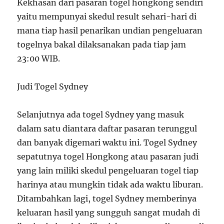
Kekhasan dari pasaran togel hongkong sendiri
yaitu mempunyai skedul result sehari-hari di
mana tiap hasil penarikan undian pengeluaran
togelnya bakal dilaksanakan pada tiap jam
23:00 WIB.
Judi Togel Sydney
Selanjutnya ada togel Sydney yang masuk
dalam satu diantara daftar pasaran terunggul
dan banyak digemari waktu ini. Togel Sydney
sepatutnya togel Hongkong atau pasaran judi
yang lain miliki skedul pengeluaran togel tiap
harinya atau mungkin tidak ada waktu liburan.
Ditambahkan lagi, togel Sydney memberinya
keluaran hasil yang sungguh sangat mudah di