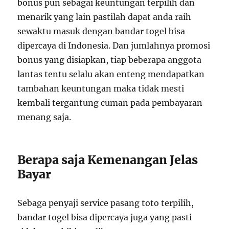
bonus pun sebagai keuntungan terpilih dan
menarik yang lain pastilah dapat anda raih
sewaktu masuk dengan bandar togel bisa
dipercaya di Indonesia. Dan jumlahnya promosi
bonus yang disiapkan, tiap beberapa anggota
lantas tentu selalu akan enteng mendapatkan
tambahan keuntungan maka tidak mesti
kembali tergantung cuman pada pembayaran
menang saja.
Berapa saja Kemenangan Jelas
Bayar
Sebaga penyaji service pasang toto terpilih,
bandar togel bisa dipercaya juga yang pasti