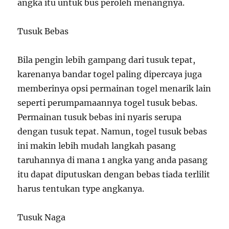
angka itu untuk bus peroleh menangnya.
Tusuk Bebas
Bila pengin lebih gampang dari tusuk tepat,
karenanya bandar togel paling dipercaya juga
memberinya opsi permainan togel menarik lain
seperti perumpamaannya togel tusuk bebas.
Permainan tusuk bebas ini nyaris serupa
dengan tusuk tepat. Namun, togel tusuk bebas
ini makin lebih mudah langkah pasang
taruhannya di mana 1 angka yang anda pasang
itu dapat diputuskan dengan bebas tiada terlilit
harus tentukan type angkanya.
Tusuk Naga