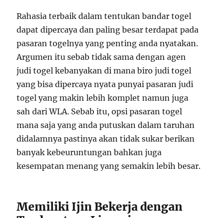
Rahasia terbaik dalam tentukan bandar togel
dapat dipercaya dan paling besar terdapat pada
pasaran togelnya yang penting anda nyatakan.
Argumen itu sebab tidak sama dengan agen
judi togel kebanyakan di mana biro judi togel
yang bisa dipercaya nyata punyai pasaran judi
togel yang makin lebih komplet namun juga
sah dari WLA. Sebab itu, opsi pasaran togel
mana saja yang anda putuskan dalam taruhan
didalamnya pastinya akan tidak sukar berikan
banyak kebeuruntungan bahkan juga
kesempatan menang yang semakin lebih besar.
Memiliki Ijin Bekerja dengan