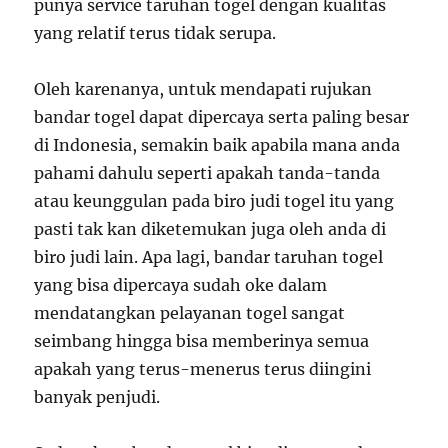
punya service taruhan togel dengan kualitas
yang relatif terus tidak serupa.
Oleh karenanya, untuk mendapati rujukan
bandar togel dapat dipercaya serta paling besar
di Indonesia, semakin baik apabila mana anda
pahami dahulu seperti apakah tanda-tanda
atau keunggulan pada biro judi togel itu yang
pasti tak kan diketemukan juga oleh anda di
biro judi lain. Apa lagi, bandar taruhan togel
yang bisa dipercaya sudah oke dalam
mendatangkan pelayanan togel sangat
seimbang hingga bisa memberinya semua
apakah yang terus-menerus terus diingini
banyak penjudi.