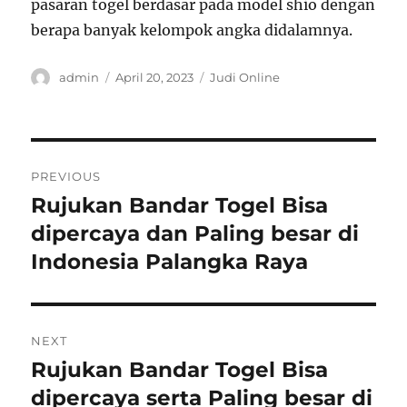
pasaran togel berdasar pada model shio dengan
berapa banyak kelompok angka didalamnya.
Author
Posted
Categories
admin
April 20, 2023
Judi Online
on
Post
PREVIOUS
navigation
Rujukan Bandar Togel Bisa
Previous
post:
dipercaya dan Paling besar di
Indonesia Palangka Raya
NEXT
Rujukan Bandar Togel Bisa
Next
post:
dipercaya serta Paling besar di