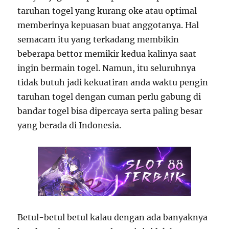
taruhan togel yang kurang oke atau optimal
memberinya kepuasan buat anggotanya. Hal
semacam itu yang terkadang membikin
beberapa bettor memikir kedua kalinya saat
ingin bermain togel. Namun, itu seluruhnya
tidak butuh jadi kekuatiran anda waktu pengin
taruhan togel dengan cuman perlu gabung di
bandar togel bisa dipercaya serta paling besar
yang berada di Indonesia.
Betul-betul betul kalau dengan ada banyaknya