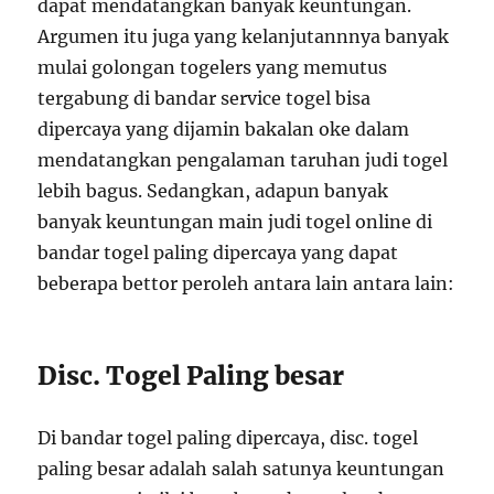
dapat mendatangkan banyak keuntungan.
Argumen itu juga yang kelanjutannnya banyak
mulai golongan togelers yang memutus
tergabung di bandar service togel bisa
dipercaya yang dijamin bakalan oke dalam
mendatangkan pengalaman taruhan judi togel
lebih bagus. Sedangkan, adapun banyak
banyak keuntungan main judi togel online di
bandar togel paling dipercaya yang dapat
beberapa bettor peroleh antara lain antara lain:
Disc. Togel Paling besar
Di bandar togel paling dipercaya, disc. togel
paling besar adalah salah satunya keuntungan