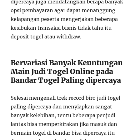
dipercaya juga mendatangkan berapa banyak
opsi pembayaran agar dapat menanggung
kelapangan peserta mengerjakan beberapa
kesibukan transaksi bisnis tidak tahu itu
deposit togel atau withdraw.
Bervariasi Banyak Keuntungan
Main Judi Togel Online pada
Bandar Togel Paling dipercaya
Selesai mengenali trek record biro judi togel
paling dipercaya dan menyiapkan sangat
banyak kelebihan, tentu beberapa penjudi
lantas bisa memperkirakan jika masuk dan
bermain togel di bandar bisa dipercaya itu