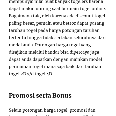
mempunyai nilai buat banyak togelers karena
dapat makin untung saat bermain togel online.
Bagaimana tak, oleh karena ada discount togel
paling besar, pemain atau bettor dapat pasang
taruhan togel pada harga potongan taruhan
tertentu hingga tidak sertakan seluruhnya dari
modal anda. Potongan harga togel yang
disajikan melalui bandar bisa dipercaya juga
dapat anda dapatkan dengan mainkan model
permainan togel mana saja baik dari taruhan
togel 2D s/d togel 4D.
Promosi serta Bonus
Selain potongan harga togel, promosi dan