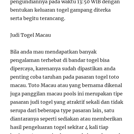
pengundiannya pada waktu 13:50 WIB dengan
bentukan keluaran togel gampang diterka
serta begitu terancang.
Judi Togel Macau
Bila anda mau mendapatkan banyak
pengalaman terhebat di bandar togel bisa
dipercaya, karenanya sudah dipastikan anda
penting coba taruhan pada pasaran togel toto
macau. Toto Macau atau yang bernama dikenal
juga panggilan macau pools ini merupakan tipe
pasaran judi togel yang atraktif sekali dan tidak
serupa dari beberapa type pasaran lain, satu
diantaranya seperti sediakan atau memberikan
hasil pengeluaran togel sekitar 4 kali tiap