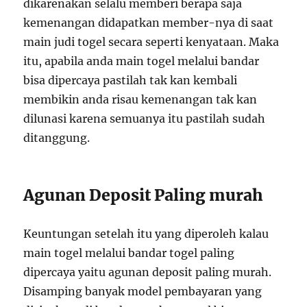
dikarenakan selalu memberi berapa saja
kemenangan didapatkan member-nya di saat
main judi togel secara seperti kenyataan. Maka
itu, apabila anda main togel melalui bandar
bisa dipercaya pastilah tak kan kembali
membikin anda risau kemenangan tak kan
dilunasi karena semuanya itu pastilah sudah
ditanggung.
Agunan Deposit Paling murah
Keuntungan setelah itu yang diperoleh kalau
main togel melalui bandar togel paling
dipercaya yaitu agunan deposit paling murah.
Disamping banyak model pembayaran yang