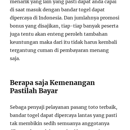
menarik yang lain yang pasti dapat anda capai
di saat masuk dengan bandar togel dapat
dipercaya di Indonesia. Dan jumlahnya promosi
bonus yang disajikan, tiap-tiap banyak peserta
juga tentu akan enteng peroleh tambahan
keuntungan maka dari itu tidak harus kembali
tergantung cuman di pembayaran menang
saja.
Berapa saja Kemenangan
Pastilah Bayar
Sebaga penyaji pelayanan pasang toto terbaik,
bandar togel dapat dipercaya lantas yang pasti
tak membikin sedih semuanya anggotanya