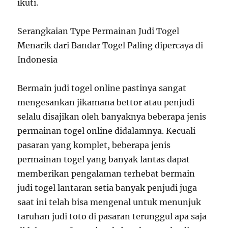
ikuti.
Serangkaian Type Permainan Judi Togel
Menarik dari Bandar Togel Paling dipercaya di
Indonesia
Bermain judi togel online pastinya sangat
mengesankan jikamana bettor atau penjudi
selalu disajikan oleh banyaknya beberapa jenis
permainan togel online didalamnya. Kecuali
pasaran yang komplet, beberapa jenis
permainan togel yang banyak lantas dapat
memberikan pengalaman terhebat bermain
judi togel lantaran setia banyak penjudi juga
saat ini telah bisa mengenal untuk menunjuk
taruhan judi toto di pasaran terunggul apa saja