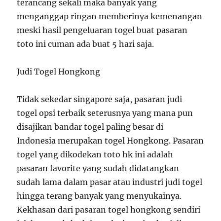
terancang sekali maka banyak yang
menganggap ringan memberinya kemenangan
meski hasil pengeluaran togel buat pasaran
toto ini cuman ada buat 5 hari saja.
Judi Togel Hongkong
Tidak sekedar singapore saja, pasaran judi
togel opsi terbaik seterusnya yang mana pun
disajikan bandar togel paling besar di
Indonesia merupakan togel Hongkong. Pasaran
togel yang dikodekan toto hk ini adalah
pasaran favorite yang sudah didatangkan
sudah lama dalam pasar atau industri judi togel
hingga terang banyak yang menyukainya.
Kekhasan dari pasaran togel hongkong sendiri