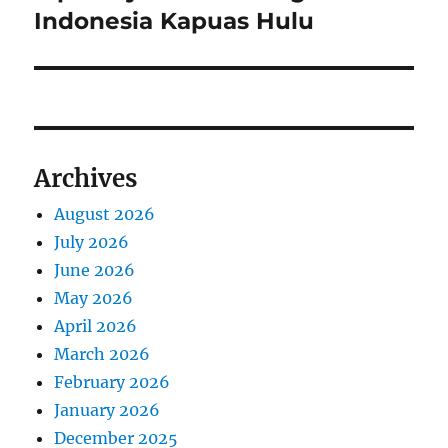
Indonesia Kapuas Hulu
Archives
August 2026
July 2026
June 2026
May 2026
April 2026
March 2026
February 2026
January 2026
December 2025