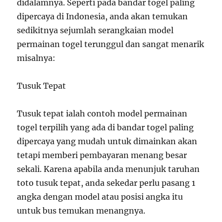
didalamnya. Seperti pada bandar togel paling
dipercaya di Indonesia, anda akan temukan
sedikitnya sejumlah serangkaian model
permainan togel terunggul dan sangat menarik
misalnya:
Tusuk Tepat
Tusuk tepat ialah contoh model permainan
togel terpilih yang ada di bandar togel paling
dipercaya yang mudah untuk dimainkan akan
tetapi memberi pembayaran menang besar
sekali. Karena apabila anda menunjuk taruhan
toto tusuk tepat, anda sekedar perlu pasang 1
angka dengan model atau posisi angka itu
untuk bus temukan menangnya.