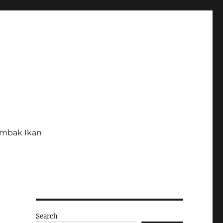
embak Ikan
Search