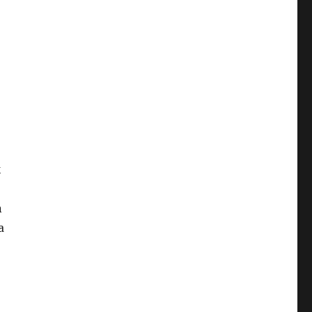
k
n
a