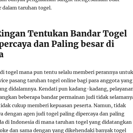
 dalam taruhan togel.
ingan Tentukan Bandar Togel
percaya dan Paling besar di
a
judi togel mana pun tentu selalu memberi perannya untu
ice pasang taruhan togel online bagi para anggota yang
ung didalamnya. Kendati pun kadang-kadang, pelayana
tangkan beberapa bandar permainan judi tidak selamany
tidak cukup memberi kepuasan peserta. Namun, tidak
a dengan agen judi togel paling dipercaya dan paling
da di Indonesia di mana taruhan togel yang didatangkan
 oke dan sama dengan yang dikehendaki banyak togel