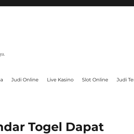
ya.
sa
Judi Online
Live Kasino
Slot Online
Judi T
dar Togel Dapat