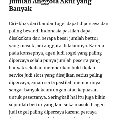
Jumlah Anggota Aktif yang
Banyak
Ciri-khas dari bandar togel dapat dipercaya dan
paling besar di Indonesia pastilah dapat
disaksikan dari berapa besar jumlah bettor
yang masuk jadi anggota didalamnya. Karena
pada konsepnya, agen judi togel yang paling
dipercaya selalu punya jumlah peserta yang
banyak sekalian memberikan bukti kalau
service judi slots yang disajikan serius paling
dipercaya, aman serta pastilah memberinya
sangat banyak keuntungan atau kepuasan
untuk pesertanya. Seringkali hal itu juga bikin
sejumlah bettor yang lain suka masuk di agen
judi togel paling dipercaya karena percaya