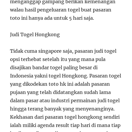
menganggap gampang berikan kemenangan
walau hasil pengeluaran togel buat pasaran
toto ini hanya ada untuk 5 hari saja.
Judi Togel Hongkong
Tidak cuma singapore saja, pasaran judi togel
opsi terhebat setelah itu yang mana pula
disajikan bandar togel paling besar di
Indonesia yakni togel Hongkong. Pasaran togel
yang dikodekan toto hk ini adalah pasaran
pujaan yang telah didatangkan sudah lama
dalam pasar atau industri permainan judi togel
hingga terang banyak yang menyenanginya.
Kekhasan dari pasaran togel hongkong sendiri
ialah miliki agenda result tiap hari di mana tiap