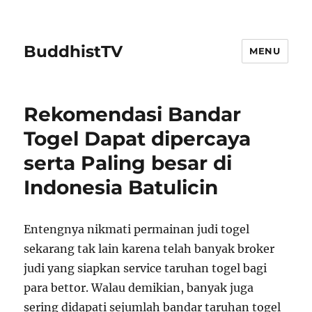
BuddhistTV
MENU
Rekomendasi Bandar
Togel Dapat dipercaya
serta Paling besar di
Indonesia Batulicin
Entengnya nikmati permainan judi togel
sekarang tak lain karena telah banyak broker
judi yang siapkan service taruhan togel bagi
para bettor. Walau demikian, banyak juga
sering didapati sejumlah bandar taruhan togel