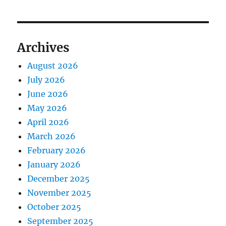
Archives
August 2026
July 2026
June 2026
May 2026
April 2026
March 2026
February 2026
January 2026
December 2025
November 2025
October 2025
September 2025