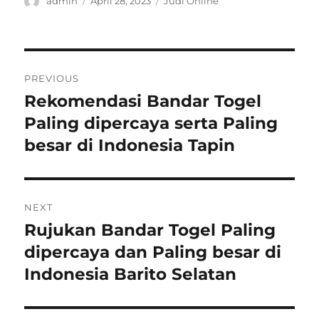
Author
Posted
Categories
admin
April 28, 2023
Judi Online
on
Post
PREVIOUS
navigation
Rekomendasi Bandar Togel
Previous
post:
Paling dipercaya serta Paling
besar di Indonesia Tapin
NEXT
Rujukan Bandar Togel Paling
Next
post:
dipercaya dan Paling besar di
Indonesia Barito Selatan