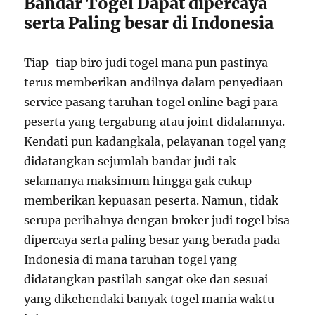
Bandar Togel Dapat dipercaya
serta Paling besar di Indonesia
Tiap-tiap biro judi togel mana pun pastinya
terus memberikan andilnya dalam penyediaan
service pasang taruhan togel online bagi para
peserta yang tergabung atau joint didalamnya.
Kendati pun kadangkala, pelayanan togel yang
didatangkan sejumlah bandar judi tak
selamanya maksimum hingga gak cukup
memberikan kepuasan peserta. Namun, tidak
serupa perihalnya dengan broker judi togel bisa
dipercaya serta paling besar yang berada pada
Indonesia di mana taruhan togel yang
didatangkan pastilah sangat oke dan sesuai
yang dikehendaki banyak togel mania waktu