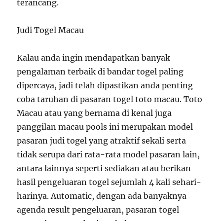
terancang.
Judi Togel Macau
Kalau anda ingin mendapatkan banyak
pengalaman terbaik di bandar togel paling
dipercaya, jadi telah dipastikan anda penting
coba taruhan di pasaran togel toto macau. Toto
Macau atau yang bernama di kenal juga
panggilan macau pools ini merupakan model
pasaran judi togel yang atraktif sekali serta
tidak serupa dari rata-rata model pasaran lain,
antara lainnya seperti sediakan atau berikan
hasil pengeluaran togel sejumlah 4 kali sehari-
harinya. Automatic, dengan ada banyaknya
agenda result pengeluaran, pasaran togel