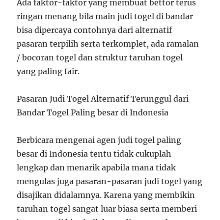
Ada faktor-faktor yang membuat bettor terus
ringan menang bila main judi togel di bandar
bisa dipercaya contohnya dari alternatif
pasaran terpilih serta terkomplet, ada ramalan
/ bocoran togel dan struktur taruhan togel
yang paling fair.
Pasaran Judi Togel Alternatif Terunggul dari
Bandar Togel Paling besar di Indonesia
Berbicara mengenai agen judi togel paling
besar di Indonesia tentu tidak cukuplah
lengkap dan menarik apabila mana tidak
mengulas juga pasaran-pasaran judi togel yang
disajikan didalamnya. Karena yang membikin
taruhan togel sangat luar biasa serta memberi