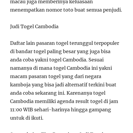
macau juga memberinya keluasaan
menempatkan nomor toto buat semua penjudi.
Judi Togel Cambodia
Daftar lain pasaran togel terunggul terpopuler
di bandar togel paling besar yang juga bisa
anda coba yakni togel Cambodia. Sesuai
namanya di mana togel Cambodia ini yakni
macam pasaran togel yang dari negara
kamboja yang bisa jadi alternatif terkini buat
anda coba sekarang ini. Karenanya togel
Cambodia memiliki agenda result togel di jam
11:00 WIB sehari-harinya hingga gampang
untuk di ikuti.