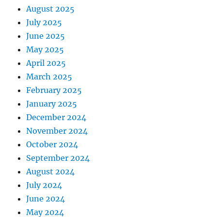
August 2025
July 2025
June 2025
May 2025
April 2025
March 2025
February 2025
January 2025
December 2024
November 2024
October 2024
September 2024
August 2024
July 2024
June 2024
May 2024