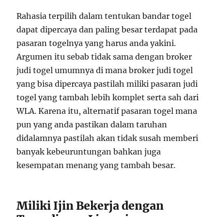
Rahasia terpilih dalam tentukan bandar togel
dapat dipercaya dan paling besar terdapat pada
pasaran togelnya yang harus anda yakini.
Argumen itu sebab tidak sama dengan broker
judi togel umumnya di mana broker judi togel
yang bisa dipercaya pastilah miliki pasaran judi
togel yang tambah lebih komplet serta sah dari
WLA. Karena itu, alternatif pasaran togel mana
pun yang anda pastikan dalam taruhan
didalamnya pastilah akan tidak susah memberi
banyak kebeuruntungan bahkan juga
kesempatan menang yang tambah besar.
Miliki Ijin Bekerja dengan