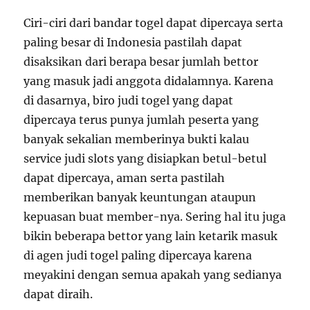
Ciri-ciri dari bandar togel dapat dipercaya serta
paling besar di Indonesia pastilah dapat
disaksikan dari berapa besar jumlah bettor
yang masuk jadi anggota didalamnya. Karena
di dasarnya, biro judi togel yang dapat
dipercaya terus punya jumlah peserta yang
banyak sekalian memberinya bukti kalau
service judi slots yang disiapkan betul-betul
dapat dipercaya, aman serta pastilah
memberikan banyak keuntungan ataupun
kepuasan buat member-nya. Sering hal itu juga
bikin beberapa bettor yang lain ketarik masuk
di agen judi togel paling dipercaya karena
meyakini dengan semua apakah yang sedianya
dapat diraih.