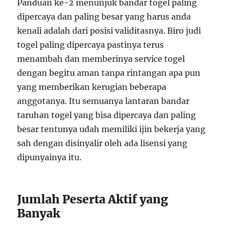
Panduan ke-2 menunjuk bandar togel paling
dipercaya dan paling besar yang harus anda
kenali adalah dari posisi validitasnya. Biro judi
togel paling dipercaya pastinya terus
menambah dan memberinya service togel
dengan begitu aman tanpa rintangan apa pun
yang memberikan kerugian beberapa
anggotanya. Itu semuanya lantaran bandar
taruhan togel yang bisa dipercaya dan paling
besar tentunya udah memiliki ijin bekerja yang
sah dengan disinyalir oleh ada lisensi yang
dipunyainya itu.
Jumlah Peserta Aktif yang
Banyak