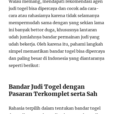
Walau memang, mendapati rekomendasi agen
judi togel bisa dipercaya dan cocok ada cara-
cara atau rahasianya karena tidak selamanya
mempermudah sama dengan yang sekian lama
ini banyak bettor duga, khususnya lantaran
udah jumlahnya bandar permainan judi yang
udah bekerja. Oleh karena itu, pahami langkah
simpel memastikan bandar togel bisa dipercaya
dan paling besar di Indonesia yang diantaranya
seperti berikut:
Bandar Judi Togel dengan
Pasaran Terkomplet serta Sah
Rahasia terpilih dalam tentukan bandar togel