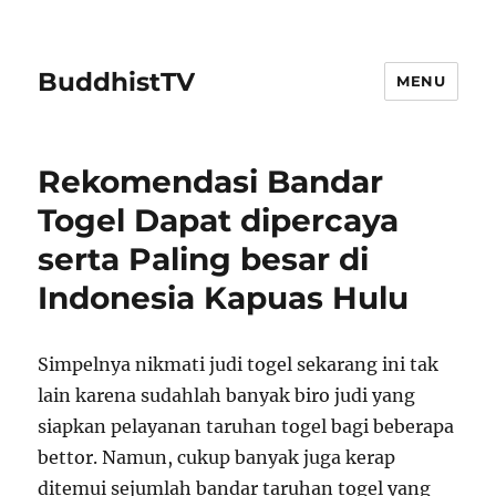
BuddhistTV
MENU
Rekomendasi Bandar
Togel Dapat dipercaya
serta Paling besar di
Indonesia Kapuas Hulu
Simpelnya nikmati judi togel sekarang ini tak
lain karena sudahlah banyak biro judi yang
siapkan pelayanan taruhan togel bagi beberapa
bettor. Namun, cukup banyak juga kerap
ditemui sejumlah bandar taruhan togel yang