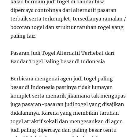
kalau bermain judi togel di bandar bisa
dipercaya contohnya dari alternatif pasaran
terbaik serta terkomplet, tersedianya ramalan /
bocoran togel dan struktur taruhan togel yang
paling fair.
Pasaran Judi Togel Alternatif Terhebat dari
Bandar Togel Paling besar di Indonesia
Berbicara mengenai agen judi togel paling
besar di Indonesia pastinya tidak lumayan
komplet serta menarik jikamana tak mengupas
juga pasaran-pasaran judi togel yang disajikan
didalamnya. Karena yang membikin taruhan
togel atraktif sekali dan mengesankan di agen
judi paling dipercaya dan paling besar tentu