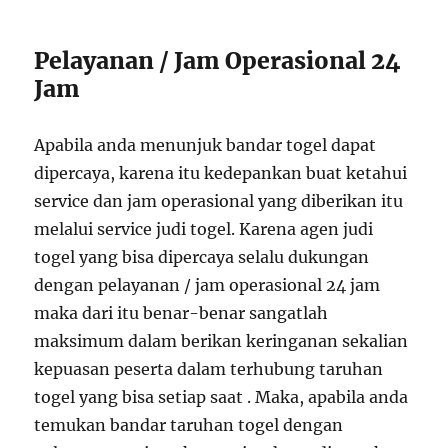
Pelayanan / Jam Operasional 24
Jam
Apabila anda menunjuk bandar togel dapat
dipercaya, karena itu kedepankan buat ketahui
service dan jam operasional yang diberikan itu
melalui service judi togel. Karena agen judi
togel yang bisa dipercaya selalu dukungan
dengan pelayanan / jam operasional 24 jam
maka dari itu benar-benar sangatlah
maksimum dalam berikan keringanan sekalian
kepuasan peserta dalam terhubung taruhan
togel yang bisa setiap saat . Maka, apabila anda
temukan bandar taruhan togel dengan