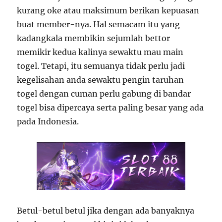
kurang oke atau maksimum berikan kepuasan
buat member-nya. Hal semacam itu yang
kadangkala membikin sejumlah bettor
memikir kedua kalinya sewaktu mau main
togel. Tetapi, itu semuanya tidak perlu jadi
kegelisahan anda sewaktu pengin taruhan
togel dengan cuman perlu gabung di bandar
togel bisa dipercaya serta paling besar yang ada
pada Indonesia.
Betul-betul betul jika dengan ada banyaknya