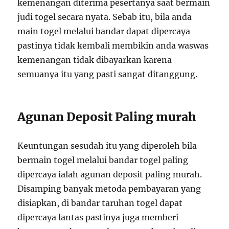
kemenangan diterima pesertanya saat bermain
judi togel secara nyata. Sebab itu, bila anda
main togel melalui bandar dapat dipercaya
pastinya tidak kembali membikin anda waswas
kemenangan tidak dibayarkan karena
semuanya itu yang pasti sangat ditanggung.
Agunan Deposit Paling murah
Keuntungan sesudah itu yang diperoleh bila
bermain togel melalui bandar togel paling
dipercaya ialah agunan deposit paling murah.
Disamping banyak metoda pembayaran yang
disiapkan, di bandar taruhan togel dapat
dipercaya lantas pastinya juga memberi