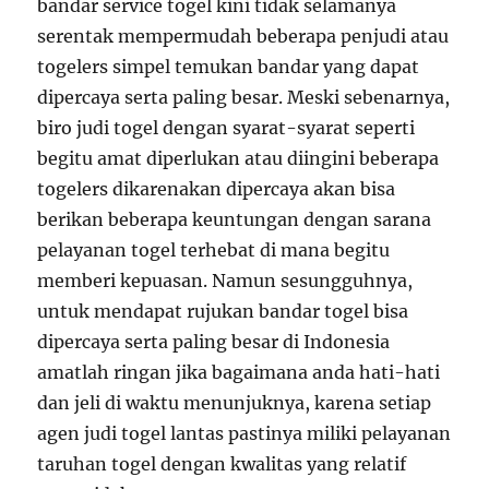
bandar service togel kini tidak selamanya
serentak mempermudah beberapa penjudi atau
togelers simpel temukan bandar yang dapat
dipercaya serta paling besar. Meski sebenarnya,
biro judi togel dengan syarat-syarat seperti
begitu amat diperlukan atau diingini beberapa
togelers dikarenakan dipercaya akan bisa
berikan beberapa keuntungan dengan sarana
pelayanan togel terhebat di mana begitu
memberi kepuasan. Namun sesungguhnya,
untuk mendapat rujukan bandar togel bisa
dipercaya serta paling besar di Indonesia
amatlah ringan jika bagaimana anda hati-hati
dan jeli di waktu menunjuknya, karena setiap
agen judi togel lantas pastinya miliki pelayanan
taruhan togel dengan kwalitas yang relatif