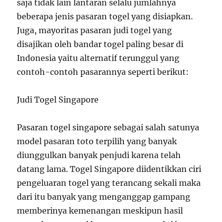
saja tidak lain lantaran selalu jumlahnya
beberapa jenis pasaran togel yang disiapkan.
Juga, mayoritas pasaran judi togel yang
disajikan oleh bandar togel paling besar di
Indonesia yaitu alternatif terunggul yang
contoh-contoh pasarannya seperti berikut:
Judi Togel Singapore
Pasaran togel singapore sebagai salah satunya
model pasaran toto terpilih yang banyak
diunggulkan banyak penjudi karena telah
datang lama. Togel Singapore diidentikkan ciri
pengeluaran togel yang terancang sekali maka
dari itu banyak yang menganggap gampang
memberinya kemenangan meskipun hasil