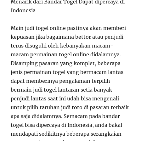
Menarik dari Bandar Togel Dapat dipercaya di
Indonesia
Main judi togel online pastinya akan memberi
kepuasan jika bagaimana bettor atau penjudi
terus disuguhi oleh kebanyakan macam-
macam permainan togel online didalamnya.
Disamping pasaran yang komplet, beberapa
jenis permainan togel yang bermacam lantas
dapat memberinya pengalaman terpilih
bermain judi togel lantaran setia banyak
penjudi lantas saat ini udah bisa mengenali
untuk pilih taruhan judi toto di pasaran terbaik
apa saja didalamnya. Semacam pada bandar
togel bisa dipercaya di Indonesia, anda bakal
mendapati sedikitnya beberapa serangkaian