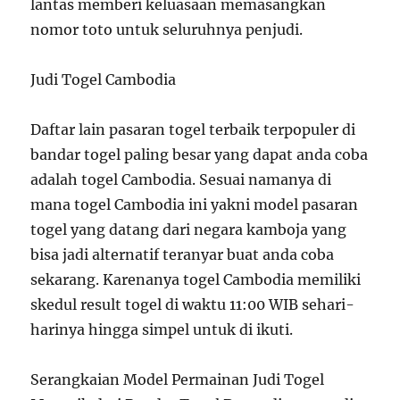
lantas memberi keluasaan memasangkan
nomor toto untuk seluruhnya penjudi.
Judi Togel Cambodia
Daftar lain pasaran togel terbaik terpopuler di
bandar togel paling besar yang dapat anda coba
adalah togel Cambodia. Sesuai namanya di
mana togel Cambodia ini yakni model pasaran
togel yang datang dari negara kamboja yang
bisa jadi alternatif teranyar buat anda coba
sekarang. Karenanya togel Cambodia memiliki
skedul result togel di waktu 11:00 WIB sehari-
harinya hingga simpel untuk di ikuti.
Serangkaian Model Permainan Judi Togel