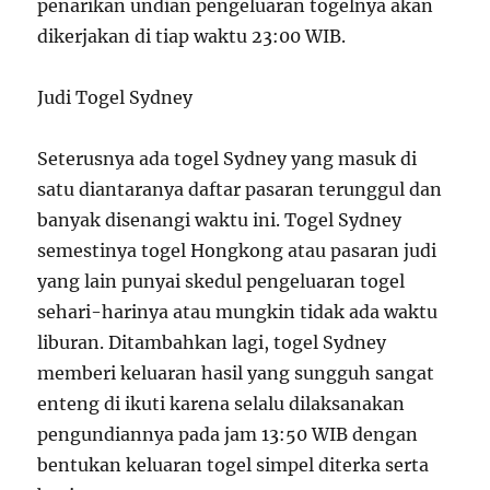
penarikan undian pengeluaran togelnya akan
dikerjakan di tiap waktu 23:00 WIB.
Judi Togel Sydney
Seterusnya ada togel Sydney yang masuk di
satu diantaranya daftar pasaran terunggul dan
banyak disenangi waktu ini. Togel Sydney
semestinya togel Hongkong atau pasaran judi
yang lain punyai skedul pengeluaran togel
sehari-harinya atau mungkin tidak ada waktu
liburan. Ditambahkan lagi, togel Sydney
memberi keluaran hasil yang sungguh sangat
enteng di ikuti karena selalu dilaksanakan
pengundiannya pada jam 13:50 WIB dengan
bentukan keluaran togel simpel diterka serta