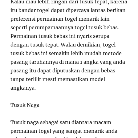
Kalau mau lebih ringan dari tusuk tepat, karena
itu bandar togel dapat dipercaya lantas berikan
preferensi permainan togel menarik lain
seperti perumpamaannya togel tusuk bebas.
Permainan tusuk bebas ini nyaris serupa
dengan tusuk tepat. Walau demikian, togel
tusuk bebas ini semakin lebih mudah metode
pasang taruhannya di mana 1 angka yang anda
pasang itu dapat diputuskan dengan bebas
tanpa terlilit mesti memastikan model
angkanya.
Tusuk Naga
Tusuk naga sebagai satu diantara macam
permainan togel yang sangat menarik anda