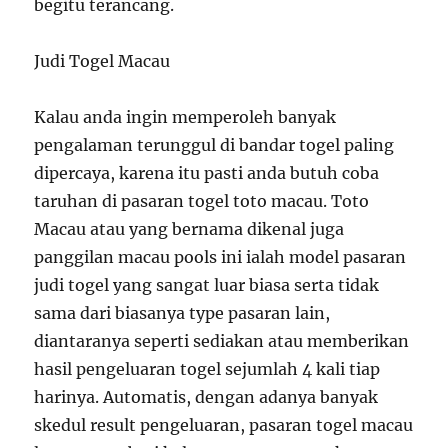
begitu terancang.
Judi Togel Macau
Kalau anda ingin memperoleh banyak
pengalaman terunggul di bandar togel paling
dipercaya, karena itu pasti anda butuh coba
taruhan di pasaran togel toto macau. Toto
Macau atau yang bernama dikenal juga
panggilan macau pools ini ialah model pasaran
judi togel yang sangat luar biasa serta tidak
sama dari biasanya type pasaran lain,
diantaranya seperti sediakan atau memberikan
hasil pengeluaran togel sejumlah 4 kali tiap
harinya. Automatis, dengan adanya banyak
skedul result pengeluaran, pasaran togel macau