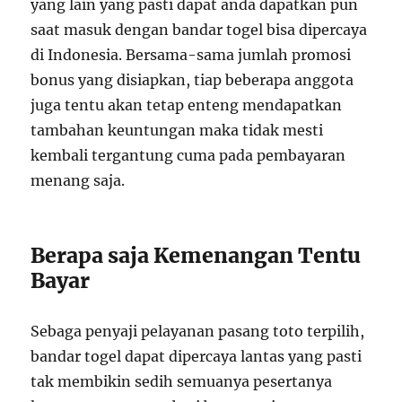
yang lain yang pasti dapat anda dapatkan pun
saat masuk dengan bandar togel bisa dipercaya
di Indonesia. Bersama-sama jumlah promosi
bonus yang disiapkan, tiap beberapa anggota
juga tentu akan tetap enteng mendapatkan
tambahan keuntungan maka tidak mesti
kembali tergantung cuma pada pembayaran
menang saja.
Berapa saja Kemenangan Tentu
Bayar
Sebaga penyaji pelayanan pasang toto terpilih,
bandar togel dapat dipercaya lantas yang pasti
tak membikin sedih semuanya pesertanya