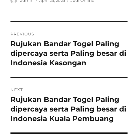
Author
Posted
Categories
admin
April 23, 2023
Judi Online
on
Post
PREVIOUS
navigation
Rujukan Bandar Togel Paling
Previous
post:
dipercaya serta Paling besar di
Indonesia Kasongan
NEXT
Rujukan Bandar Togel Paling
Next
post:
dipercaya serta Paling besar di
Indonesia Kuala Pembuang