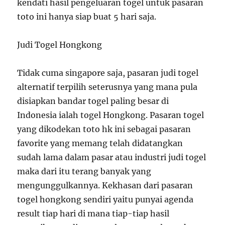
kendati hasil pengeluaran togel untuk pasaran
toto ini hanya siap buat 5 hari saja.
Judi Togel Hongkong
Tidak cuma singapore saja, pasaran judi togel
alternatif terpilih seterusnya yang mana pula
disiapkan bandar togel paling besar di
Indonesia ialah togel Hongkong. Pasaran togel
yang dikodekan toto hk ini sebagai pasaran
favorite yang memang telah didatangkan
sudah lama dalam pasar atau industri judi togel
maka dari itu terang banyak yang
mengunggulkannya. Kekhasan dari pasaran
togel hongkong sendiri yaitu punyai agenda
result tiap hari di mana tiap-tiap hasil