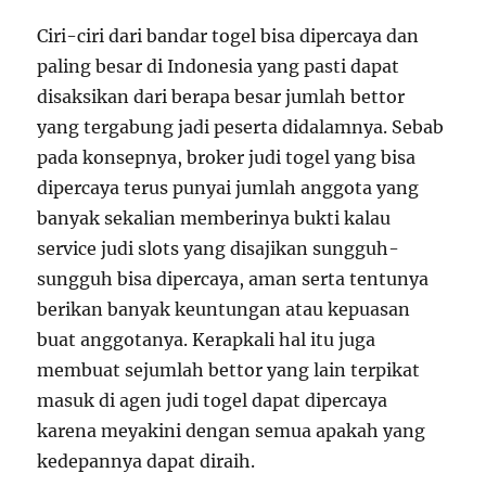
Ciri-ciri dari bandar togel bisa dipercaya dan
paling besar di Indonesia yang pasti dapat
disaksikan dari berapa besar jumlah bettor
yang tergabung jadi peserta didalamnya. Sebab
pada konsepnya, broker judi togel yang bisa
dipercaya terus punyai jumlah anggota yang
banyak sekalian memberinya bukti kalau
service judi slots yang disajikan sungguh-
sungguh bisa dipercaya, aman serta tentunya
berikan banyak keuntungan atau kepuasan
buat anggotanya. Kerapkali hal itu juga
membuat sejumlah bettor yang lain terpikat
masuk di agen judi togel dapat dipercaya
karena meyakini dengan semua apakah yang
kedepannya dapat diraih.