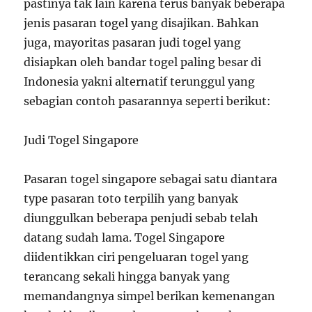
pastinya tak lain karena terus banyak beberapa
jenis pasaran togel yang disajikan. Bahkan
juga, mayoritas pasaran judi togel yang
disiapkan oleh bandar togel paling besar di
Indonesia yakni alternatif terunggul yang
sebagian contoh pasarannya seperti berikut:
Judi Togel Singapore
Pasaran togel singapore sebagai satu diantara
type pasaran toto terpilih yang banyak
diunggulkan beberapa penjudi sebab telah
datang sudah lama. Togel Singapore
diidentikkan ciri pengeluaran togel yang
terancang sekali hingga banyak yang
memandangnya simpel berikan kemenangan