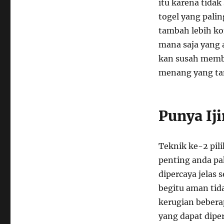
itu karena tidak
togel yang palin
tambah lebih kom
mana saja yang 
kan susah memb
menang yang tam
Punya Ij
Teknik ke-2 pili
penting anda pah
dipercaya jelas
begitu aman ti
kerugian bebera
yang dapat diper