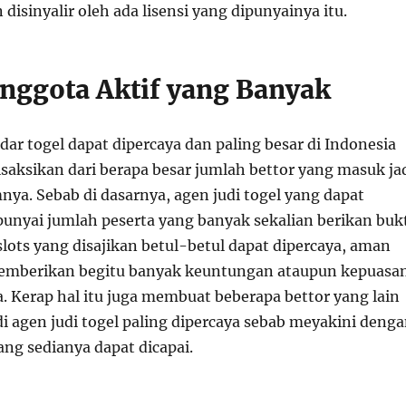
disinyalir oleh ada lisensi yang dipunyainya itu.
nggota Aktif yang Banyak
andar togel dapat dipercaya dan paling besar di Indonesia
isaksikan dari berapa besar jumlah bettor yang masuk ja
nya. Sebab di dasarnya, agen judi togel yang dapat
punyai jumlah peserta yang banyak sekalian berikan buk
i slots yang disajikan betul-betul dapat dipercaya, aman
memberikan begitu banyak keuntungan ataupun kepuasa
. Kerap hal itu juga membuat beberapa bettor yang lain
i agen judi togel paling dipercaya sebab meyakini deng
ng sedianya dapat dicapai.