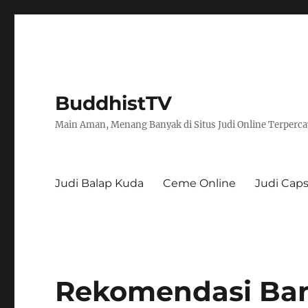
BuddhistTV
Main Aman, Menang Banyak di Situs Judi Online Terperca
Judi Balap Kuda
Ceme Online
Judi Cap
Rekomendasi Ban