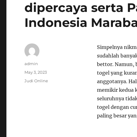
dipercaya serta P
Indonesia Marab
Simpelnya nikmat
sudahlah banyak 
Author
admin
bettor. Namun, 
Posted
May 3, 2023
togel yang kura
on
Categories
Judi Online
anggotanya. Hal
memikir kedua k
seluruhnya tida
togel dengan cu
paling besar yan