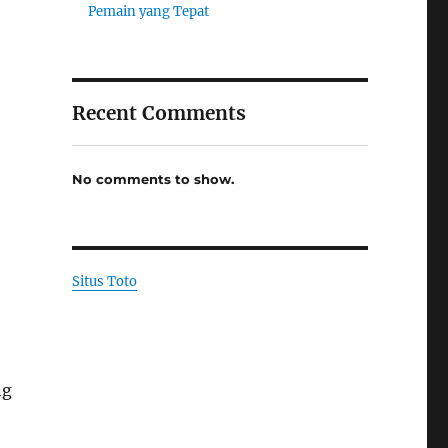
Pemain yang Tepat
Recent Comments
No comments to show.
Situs Toto
ng