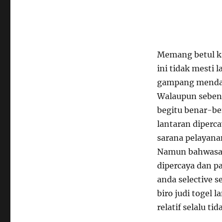
Memang betul ka
ini tidak mesti
gampang mendapa
Walaupun sebena
begitu benar-be
lantaran diperc
sarana pelayana
Namun bahwasan
dipercaya dan p
anda selective 
biro judi togel 
relatif selalu ti