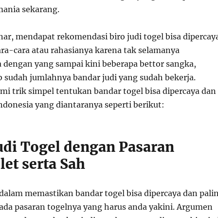
mania sekarang.
ar, mendapat rekomendasi biro judi togel bisa dipercay
ara-cara atau rahasianya karena tak selamanya
dengan yang sampai kini beberapa bettor sangka,
b sudah jumlahnya bandar judi yang sudah bekerja.
mi trik simpel tentukan bandar togel bisa dipercaya dan
Indonesia yang diantaranya seperti berikut:
udi Togel dengan Pasaran
et serta Sah
h dalam memastikan bandar togel bisa dipercaya dan pali
pada pasaran togelnya yang harus anda yakini. Argumen