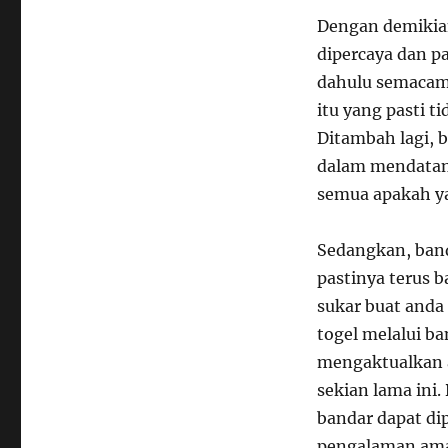
Dengan demikia
dipercaya dan p
dahulu semacam 
itu yang pasti t
Ditambah lagi, 
dalam mendatan
semua apakah ya
Sedangkan, banda
pastinya terus 
sukar buat anda
togel melalui ba
mengaktualkan a
sekian lama ini.
bandar dapat d
pengalaman ama