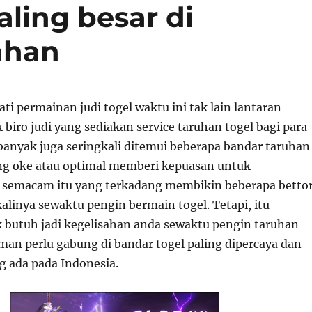
aling besar di
ahan
i permainan judi togel waktu ini tak lain lantaran
biro judi yang sediakan service taruhan togel bagi para
banyak juga seringkali ditemui beberapa bandar taruhan
ng oke atau optimal memberi kepuasan untuk
 semacam itu yang terkadang membikin beberapa betto
alinya sewaktu pengin bermain togel. Tetapi, itu
k butuh jadi kegelisahan anda sewaktu pengin taruhan
man perlu gabung di bandar togel paling dipercaya dan
g ada pada Indonesia.