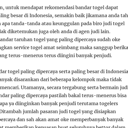
n, untuk mendapat rekomendasi bandar togel dapat
aling besar di Indonesia, semakin baik jikamana anda ta
apa tanda-tanda atau keunggulan pada biro judi togel
idak diketemukan juga oleh anda di agen judi lain.
bandar taruhan togel yang paling dipercaya sudah oke
gkan service togel amat seimbang maka sanggup berik
ng terus-menerus terus diingini banyak penjudi.
r togel paling dipercaya serta paling besar di Indonesi
banyak disarankan dari beberapa kelompok maka tidak
 mencari. Utamanya, secara tergabung serta bermain jud
ndar paling dipercaya pastilah bakal terus-menerus bisa
pa ya diinginkan banyak penjudi terutama togelers
 Ditambah jumlah pasaran judi togel yang disiapkan
ipercaya dan sah akan amat oke memperbanyak banyak
t memberikan kepuasan buat seluruhnya bettor dalam