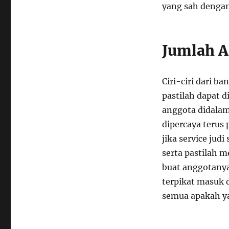
yang sah dengan 
Jumlah A
Ciri-ciri dari b
pastilah dapat d
anggota didalam
dipercaya terus 
jika service jud
serta pastilah 
buat anggotanya
terpikat masuk d
semua apakah ya