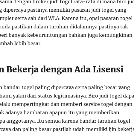
 sama dengan broker judi togel rata-rata di mana biro ju
g dipercaya pastinya memiliki pasaran judi togel yang
plet serta sah dari WLA. Karena itu, opsi pasaran togel
anda pastikan dalam taruhan didalamnya pastinya tak
eri banyak kebeuruntungan bahkan juga kemungkinan
bah lebih besar.
in Bekerja dengan Ada Lisensi
h bandar togel paling dipercaya serta paling besar yang
ami yakni dari status legitimasinya. Biro judi togel dapa
 selalu mempertingkat dan memberi service togel dengan
dak adanya hambatan apapun itu yang memberikan
pa anggotanya. Itu semua karena bandar taruhan togel
caya dan paling besar pastilah udah memiliki ijin bekerj