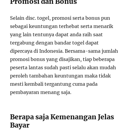
Promosi dan Bonus
Selain disc. togel, promosi serta bonus pun
sebagai keuntungan terhebat serta menarik
yang lain tentunya dapat anda raih saat
tergabung dengan bandar togel dapat
dipercaya di Indonesia. Bersama-sama jumlah
promosi bonus yang disajikan, tiap beberapa
peserta lantas sudah pasti selalu akan mudah
peroleh tambahan keuntungan maka tidak
mesti kembali tergantung cuma pada
pembayaran menang saja.
Berapa saja Kemenangan Jelas
Bayar