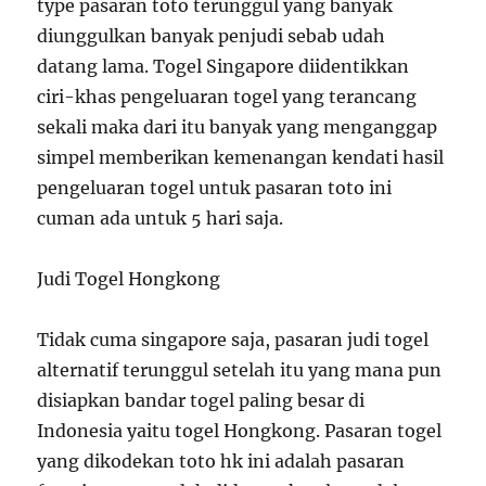
type pasaran toto terunggul yang banyak
diunggulkan banyak penjudi sebab udah
datang lama. Togel Singapore diidentikkan
ciri-khas pengeluaran togel yang terancang
sekali maka dari itu banyak yang menganggap
simpel memberikan kemenangan kendati hasil
pengeluaran togel untuk pasaran toto ini
cuman ada untuk 5 hari saja.
Judi Togel Hongkong
Tidak cuma singapore saja, pasaran judi togel
alternatif terunggul setelah itu yang mana pun
disiapkan bandar togel paling besar di
Indonesia yaitu togel Hongkong. Pasaran togel
yang dikodekan toto hk ini adalah pasaran