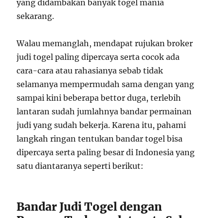
yang didambakan banyak togel mania
sekarang.
Walau memanglah, mendapat rujukan broker
judi togel paling dipercaya serta cocok ada
cara-cara atau rahasianya sebab tidak
selamanya mempermudah sama dengan yang
sampai kini beberapa bettor duga, terlebih
lantaran sudah jumlahnya bandar permainan
judi yang sudah bekerja. Karena itu, pahami
langkah ringan tentukan bandar togel bisa
dipercaya serta paling besar di Indonesia yang
satu diantaranya seperti berikut:
Bandar Judi Togel dengan