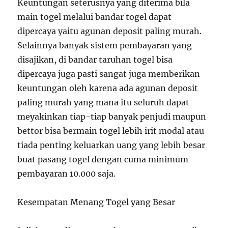
Keuntungan seterusnya yang diterima bila
main togel melalui bandar togel dapat
dipercaya yaitu agunan deposit paling murah.
Selainnya banyak sistem pembayaran yang
disajikan, di bandar taruhan togel bisa
dipercaya juga pasti sangat juga memberikan
keuntungan oleh karena ada agunan deposit
paling murah yang mana itu seluruh dapat
meyakinkan tiap-tiap banyak penjudi maupun
bettor bisa bermain togel lebih irit modal atau
tiada penting keluarkan uang yang lebih besar
buat pasang togel dengan cuma minimum
pembayaran 10.000 saja.
Kesempatan Menang Togel yang Besar