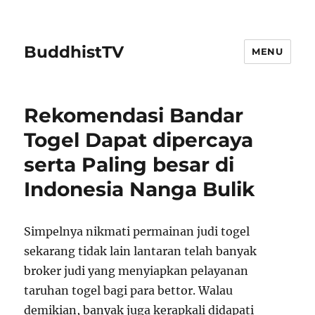
BuddhistTV
MENU
Rekomendasi Bandar
Togel Dapat dipercaya
serta Paling besar di
Indonesia Nanga Bulik
Simpelnya nikmati permainan judi togel
sekarang tidak lain lantaran telah banyak
broker judi yang menyiapkan pelayanan
taruhan togel bagi para bettor. Walau
demikian, banyak juga kerapkali didapati