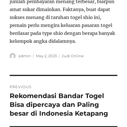
jumlah pembayaran menang terbesar, biarpun
amat sukar dimainkan. Faktanya, buat dapat
sukses menang di taruhan togel shio ini,
pemain perlu mengira keluaran pasaran togel
berdasar pada type shio dengan berapa banyak
kelompok angka didalamnya.
Author
Posted
Categories
admin
May 2, 2023
Judi Online
on
Post
PREVIOUS
navigation
Rekomendasi Bandar Togel
Previous
post:
Bisa dipercaya dan Paling
besar di Indonesia Ketapang