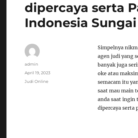
dipercaya serta P
Indonesia Sungai
Simpelnya nikmat
agen judi yang s
Author
admin
banyak juga ser
Posted
April 19, 2023
oke atau maksi
on
Categories
Judi Online
semacam itu yan
saat mau main to
anda saat ingin 
dipercaya serta 