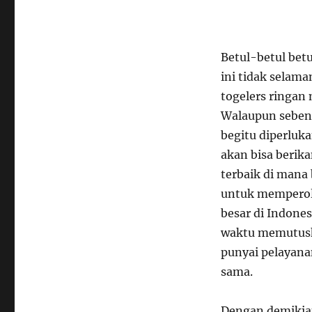
Betul-betul bet
ini tidak selam
togelers ringan 
Walaupun sebenar
begitu diperluka
akan bisa berik
terbaik di mana
untuk memperole
besar di Indone
waktu memutuska
punyai pelayana
sama.
Dengan demikian