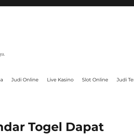
ya.
sa
Judi Online
Live Kasino
Slot Online
Judi T
dar Togel Dapat