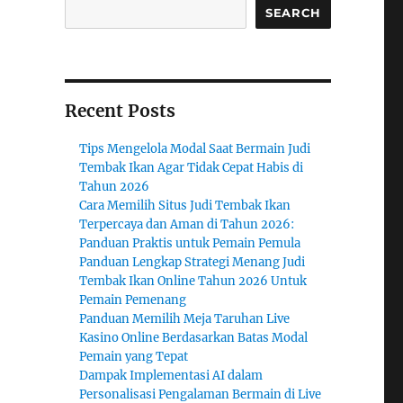
SEARCH
Recent Posts
Tips Mengelola Modal Saat Bermain Judi
Tembak Ikan Agar Tidak Cepat Habis di
Tahun 2026
Cara Memilih Situs Judi Tembak Ikan
Terpercaya dan Aman di Tahun 2026:
Panduan Praktis untuk Pemain Pemula
Panduan Lengkap Strategi Menang Judi
Tembak Ikan Online Tahun 2026 Untuk
Pemain Pemenang
Panduan Memilih Meja Taruhan Live
Kasino Online Berdasarkan Batas Modal
Pemain yang Tepat
Dampak Implementasi AI dalam
Personalisasi Pengalaman Bermain di Live