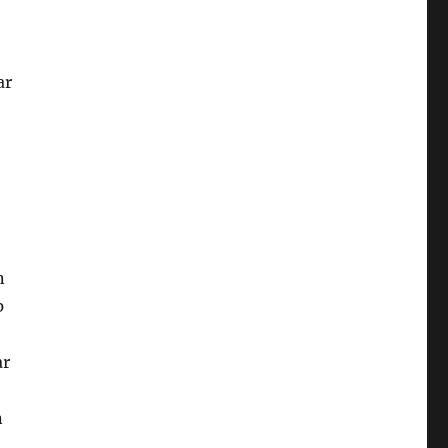
ar
n
p
ar
n