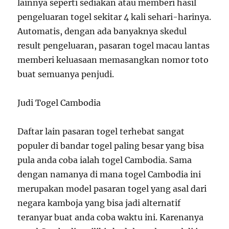
lainnya seperti sediakan atau memberi hasil
pengeluaran togel sekitar 4 kali sehari-harinya.
Automatis, dengan ada banyaknya skedul
result pengeluaran, pasaran togel macau lantas
memberi keluasaan memasangkan nomor toto
buat semuanya penjudi.
Judi Togel Cambodia
Daftar lain pasaran togel terhebat sangat
populer di bandar togel paling besar yang bisa
pula anda coba ialah togel Cambodia. Sama
dengan namanya di mana togel Cambodia ini
merupakan model pasaran togel yang asal dari
negara kamboja yang bisa jadi alternatif
teranyar buat anda coba waktu ini. Karenanya