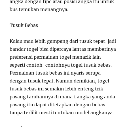
angka dengan tipe atau posisi angka itu untuk
bus temukan menangnya.
Tusuk Bebas
Kalau mau lebih gampang dari tusuk tepat, jadi
bandar togel bisa dipercaya lantas memberinya
preferensi permainan togel menarik lain
seperti contoh-contohnya togel tusuk bebas.
Permainan tusuk bebas ini nyaris serupa
dengan tusuk tepat. Namun demikian, togel
tusuk bebas ini semakin lebih enteng trik
pasang taruhannya di mana 1 angka yang anda
pasang itu dapat ditetapkan dengan bebas
tanpa terlilit mesti tentukan model angkanya.