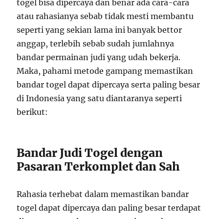
togel bisa dipercaya dan benar ada cara-cara
atau rahasianya sebab tidak mesti membantu
seperti yang sekian lama ini banyak bettor
anggap, terlebih sebab sudah jumlahnya
bandar permainan judi yang udah bekerja.
Maka, pahami metode gampang memastikan
bandar togel dapat dipercaya serta paling besar
di Indonesia yang satu diantaranya seperti
berikut:
Bandar Judi Togel dengan
Pasaran Terkomplet dan Sah
Rahasia terhebat dalam memastikan bandar
togel dapat dipercaya dan paling besar terdapat