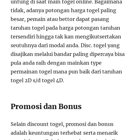
untung di saat main togel online. Bagaimana
tidak, adanya potongan harga togel paling
besar, pemain atau bettor dapat pasang
taruhan togel pada harga potongan taruhan
tersendiri hingga tak kan mengikutsertakan
seutuhnya dari modal anda. Disc. togel yang
disajikan melalui bandar paling dipercaya bisa
pula anda raih dengan mainkan type
permainan togel mana pun baik dari taruhan
togel 2D s/d togel 4D.
Promosi dan Bonus
Selain discount togel, promosi dan bonus
adalah keuntungan terhebat serta menarik