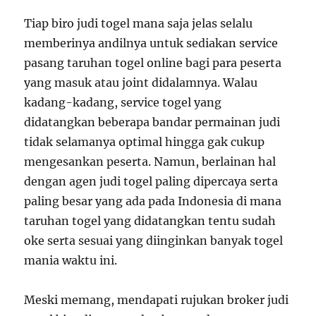
Tiap biro judi togel mana saja jelas selalu
memberinya andilnya untuk sediakan service
pasang taruhan togel online bagi para peserta
yang masuk atau joint didalamnya. Walau
kadang-kadang, service togel yang
didatangkan beberapa bandar permainan judi
tidak selamanya optimal hingga gak cukup
mengesankan peserta. Namun, berlainan hal
dengan agen judi togel paling dipercaya serta
paling besar yang ada pada Indonesia di mana
taruhan togel yang didatangkan tentu sudah
oke serta sesuai yang diinginkan banyak togel
mania waktu ini.
Meski memang, mendapati rujukan broker judi