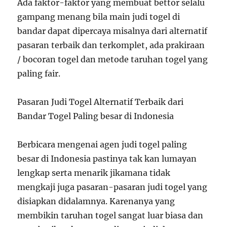
Ada faktor-faktor yang membuat bettor selalu
gampang menang bila main judi togel di
bandar dapat dipercaya misalnya dari alternatif
pasaran terbaik dan terkomplet, ada prakiraan
/ bocoran togel dan metode taruhan togel yang
paling fair.
Pasaran Judi Togel Alternatif Terbaik dari
Bandar Togel Paling besar di Indonesia
Berbicara mengenai agen judi togel paling
besar di Indonesia pastinya tak kan lumayan
lengkap serta menarik jikamana tidak
mengkaji juga pasaran-pasaran judi togel yang
disiapkan didalamnya. Karenanya yang
membikin taruhan togel sangat luar biasa dan