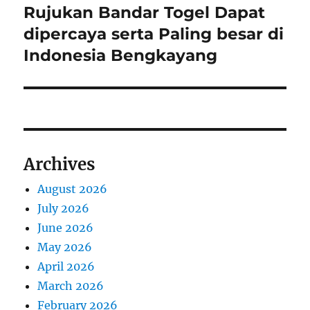
Rujukan Bandar Togel Dapat
Next
post:
dipercaya serta Paling besar di
Indonesia Bengkayang
Archives
August 2026
July 2026
June 2026
May 2026
April 2026
March 2026
February 2026