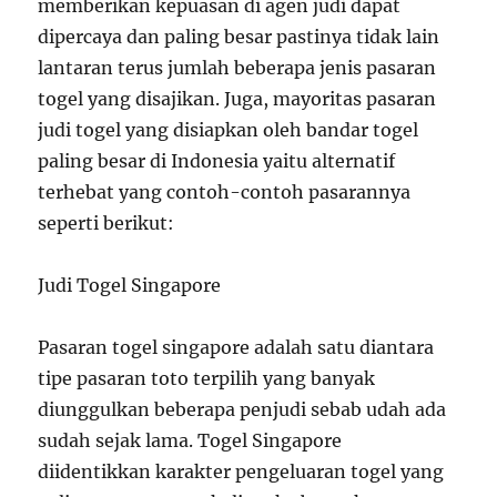
memberikan kepuasan di agen judi dapat
dipercaya dan paling besar pastinya tidak lain
lantaran terus jumlah beberapa jenis pasaran
togel yang disajikan. Juga, mayoritas pasaran
judi togel yang disiapkan oleh bandar togel
paling besar di Indonesia yaitu alternatif
terhebat yang contoh-contoh pasarannya
seperti berikut:
Judi Togel Singapore
Pasaran togel singapore adalah satu diantara
tipe pasaran toto terpilih yang banyak
diunggulkan beberapa penjudi sebab udah ada
sudah sejak lama. Togel Singapore
diidentikkan karakter pengeluaran togel yang