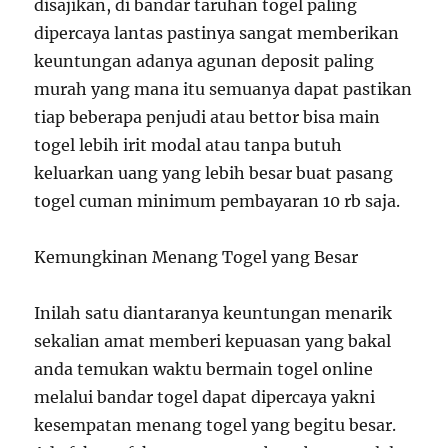
disajikan, di bandar taruhan togel paling
dipercaya lantas pastinya sangat memberikan
keuntungan adanya agunan deposit paling
murah yang mana itu semuanya dapat pastikan
tiap beberapa penjudi atau bettor bisa main
togel lebih irit modal atau tanpa butuh
keluarkan uang yang lebih besar buat pasang
togel cuman minimum pembayaran 10 rb saja.
Kemungkinan Menang Togel yang Besar
Inilah satu diantaranya keuntungan menarik
sekalian amat memberi kepuasan yang bakal
anda temukan waktu bermain togel online
melalui bandar togel dapat dipercaya yakni
kesempatan menang togel yang begitu besar.