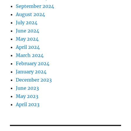
September 2024
August 2024
July 2024
June 2024
May 2024
April 2024
March 2024
February 2024
January 2024
December 2023
June 2023
May 2023
April 2023