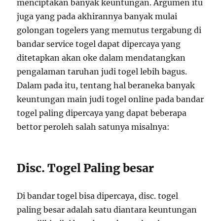
menciptakan banyak keuntungan. Argumen itu
juga yang pada akhirannya banyak mulai
golongan togelers yang memutus tergabung di
bandar service togel dapat dipercaya yang
ditetapkan akan oke dalam mendatangkan
pengalaman taruhan judi togel lebih bagus.
Dalam pada itu, tentang hal beraneka banyak
keuntungan main judi togel online pada bandar
togel paling dipercaya yang dapat beberapa
bettor peroleh salah satunya misalnya:
Disc. Togel Paling besar
Di bandar togel bisa dipercaya, disc. togel
paling besar adalah satu diantara keuntungan