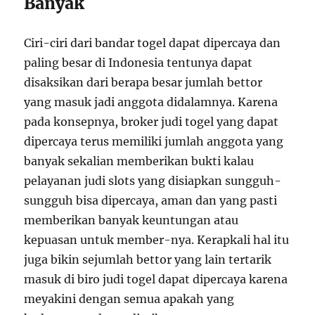
Banyak
Ciri-ciri dari bandar togel dapat dipercaya dan
paling besar di Indonesia tentunya dapat
disaksikan dari berapa besar jumlah bettor
yang masuk jadi anggota didalamnya. Karena
pada konsepnya, broker judi togel yang dapat
dipercaya terus memiliki jumlah anggota yang
banyak sekalian memberikan bukti kalau
pelayanan judi slots yang disiapkan sungguh-
sungguh bisa dipercaya, aman dan yang pasti
memberikan banyak keuntungan atau
kepuasan untuk member-nya. Kerapkali hal itu
juga bikin sejumlah bettor yang lain tertarik
masuk di biro judi togel dapat dipercaya karena
meyakini dengan semua apakah yang