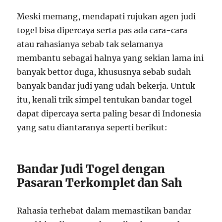
Meski memang, mendapati rujukan agen judi
togel bisa dipercaya serta pas ada cara-cara
atau rahasianya sebab tak selamanya
membantu sebagai halnya yang sekian lama ini
banyak bettor duga, khususnya sebab sudah
banyak bandar judi yang udah bekerja. Untuk
itu, kenali trik simpel tentukan bandar togel
dapat dipercaya serta paling besar di Indonesia
yang satu diantaranya seperti berikut:
Bandar Judi Togel dengan
Pasaran Terkomplet dan Sah
Rahasia terhebat dalam memastikan bandar