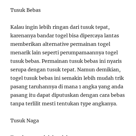
Tusuk Bebas
Kalau ingin lebih ringan dari tusuk tepat,
karenanya bandar togel bisa dipercaya lantas
memberikan alternative permainan togel
menarik lain seperti perumpamaannya togel
tusuk bebas. Permainan tusuk bebas ini nyaris
serupa dengan tusuk tepat. Namun demikian,
togel tusuk bebas ini semakin lebih mudah trik
pasang taruhannya di mana 1 angka yang anda
pasang itu dapat diputuskan dengan cara bebas
tanpa terlilit mesti tentukan type angkanya.
Tusuk Naga