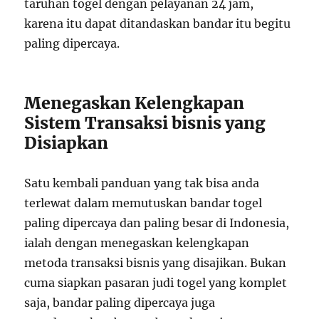
taruhan togel dengan pelayanan 24 jam,
karena itu dapat ditandaskan bandar itu begitu
paling dipercaya.
Menegaskan Kelengkapan
Sistem Transaksi bisnis yang
Disiapkan
Satu kembali panduan yang tak bisa anda
terlewat dalam memutuskan bandar togel
paling dipercaya dan paling besar di Indonesia,
ialah dengan menegaskan kelengkapan
metoda transaksi bisnis yang disajikan. Bukan
cuma siapkan pasaran judi togel yang komplet
saja, bandar paling dipercaya juga