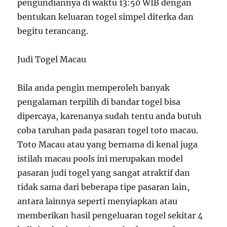
pengundiannya di waktu 13:50 WIB dengan
bentukan keluaran togel simpel diterka dan
begitu terancang.
Judi Togel Macau
Bila anda pengin memperoleh banyak
pengalaman terpilih di bandar togel bisa
dipercaya, karenanya sudah tentu anda butuh
coba taruhan pada pasaran togel toto macau.
Toto Macau atau yang bernama di kenal juga
istilah macau pools ini merupakan model
pasaran judi togel yang sangat atraktif dan
tidak sama dari beberapa tipe pasaran lain,
antara lainnya seperti menyiapkan atau
memberikan hasil pengeluaran togel sekitar 4