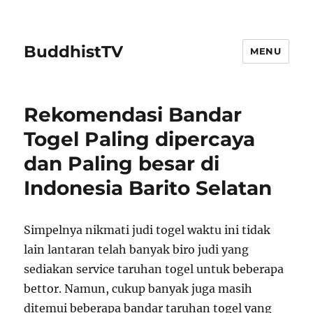
BuddhistTV
MENU
Rekomendasi Bandar
Togel Paling dipercaya
dan Paling besar di
Indonesia Barito Selatan
Simpelnya nikmati judi togel waktu ini tidak
lain lantaran telah banyak biro judi yang
sediakan service taruhan togel untuk beberapa
bettor. Namun, cukup banyak juga masih
ditemui beberapa bandar taruhan togel yang