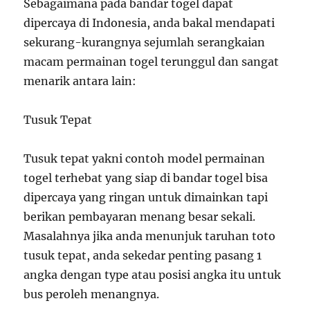
Sebagaimana pada bandar togel dapat
dipercaya di Indonesia, anda bakal mendapati
sekurang-kurangnya sejumlah serangkaian
macam permainan togel terunggul dan sangat
menarik antara lain:
Tusuk Tepat
Tusuk tepat yakni contoh model permainan
togel terhebat yang siap di bandar togel bisa
dipercaya yang ringan untuk dimainkan tapi
berikan pembayaran menang besar sekali.
Masalahnya jika anda menunjuk taruhan toto
tusuk tepat, anda sekedar penting pasang 1
angka dengan type atau posisi angka itu untuk
bus peroleh menangnya.