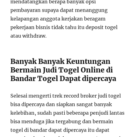
mendatangkan berapa banyak opsi
pembayaran supaya dapat menanggung
kelapangan anggota kerjakan beragam
pekerjaan bisnis tidak tahu itu deposit togel
atau withdraw.
Banyak Banyak Keuntungan
Bermain Judi Togel Online di
Bandar Togel Dapat dipercaya
Selesai mengerti trek record broker judi togel
bisa dipercaya dan siapkan sangat banyak
kelebihan, sudah pasti beberapa penjudi lantas
bisa menduga jika tergabung dan bermain
togel di bandar dapat dipercaya itu dapat