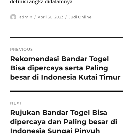
definisi angka didalamnya.
Author
Posted
Categories
admin
April 30, 2023
Judi Online
on
Post
PREVIOUS
navigation
Rekomendasi Bandar Togel
Previous
post:
Bisa dipercaya serta Paling
besar di Indonesia Kutai Timur
NEXT
Rujukan Bandar Togel Bisa
Next
post:
dipercaya dan Paling besar di
Indonesia Sungai Pinyuh