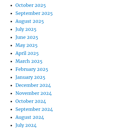
October 2025
September 2025
August 2025
July 2025
June 2025
May 2025
April 2025
March 2025
February 2025
January 2025
December 2024
November 2024
October 2024
September 2024
August 2024
July 2024