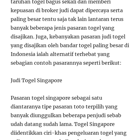
taruhan togel bagus sekali dan memberi
kepuasan di broker judi dapat dipercaya serta
paling besar tentu saja tak lain lantaran terus
banyak beberapa jenis pasaran togel yang
disajikan. Juga, kebanyakan pasaran judi togel
yang disajikan oleh bandar togel paling besar di
Indonesia ialah alternatif terhebat yang
sebagian contoh pasarannya seperti berikut:
Judi Togel Singapore
Pasaran togel singapore sebagai satu
diantaranya tipe pasaran toto terpilih yang
banyak diunggulkan beberapa penjudi sebab
udah datang sudah lama. Togel Singapore
diidentikkan ciri-khas pengeluaran togel yang