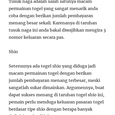
Tusuk naga adalah salah satunya macam
permainan togel yang sangat menarik anda
coba dengan berikan jumlah pembayaran
menang besar sekali. Karenanya di taruhan
tusuk naga ini anda bakal diwajibkan mengira 3
nomor keluaran secara pas.
Shio
Seterusnya ada togel shio yang diduga jadi
macam permainan togel dengan berikan
jumlah pembayaran menang terbesar, meski
sangatlah sukar dimainkan. Argumennya, buat
dapat sukses menang di taruhan togel shio ini,
pemain perlu menduga keluaran pasaran togel
berdasar tipe shio dengan berapa banyak