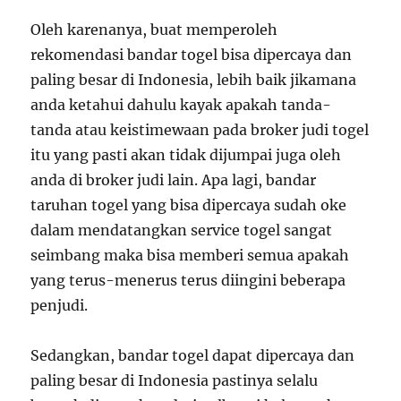
Oleh karenanya, buat memperoleh
rekomendasi bandar togel bisa dipercaya dan
paling besar di Indonesia, lebih baik jikamana
anda ketahui dahulu kayak apakah tanda-
tanda atau keistimewaan pada broker judi togel
itu yang pasti akan tidak dijumpai juga oleh
anda di broker judi lain. Apa lagi, bandar
taruhan togel yang bisa dipercaya sudah oke
dalam mendatangkan service togel sangat
seimbang maka bisa memberi semua apakah
yang terus-menerus terus diingini beberapa
penjudi.
Sedangkan, bandar togel dapat dipercaya dan
paling besar di Indonesia pastinya selalu