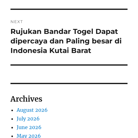
NEXT
Rujukan Bandar Togel Dapat
Next
post:
dipercaya dan Paling besar di
Indonesia Kutai Barat
Archives
August 2026
July 2026
June 2026
May 2026