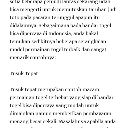
setia beberapa penjudi lantas sekarang udah
bisa mengerti untuk memutuskan taruhan judi
toto pada pasaran terunggul apapun itu
didalamnya. Sebagaimana pada bandar togel
bisa dipercaya di Indonesia, anda bakal
temukan sedikitnya beberapa serangkaian
model permainan togel terbaik dan sangat
menarik contohnya:
Tusuk Tepat
Tusuk tepat merupakan contoh macam
permainan togel terhebat yang siap di bandar
togel bisa dipercaya yang mudah untuk
dimainkan namun memberikan pembayaran
menang besar sekali. Masalahnya apabila anda