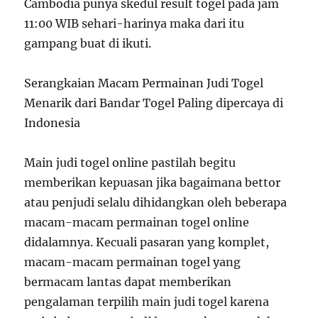
Cambodia punya skedul result togel pada jam
11:00 WIB sehari-harinya maka dari itu
gampang buat di ikuti.
Serangkaian Macam Permainan Judi Togel
Menarik dari Bandar Togel Paling dipercaya di
Indonesia
Main judi togel online pastilah begitu
memberikan kepuasan jika bagaimana bettor
atau penjudi selalu dihidangkan oleh beberapa
macam-macam permainan togel online
didalamnya. Kecuali pasaran yang komplet,
macam-macam permainan togel yang
bermacam lantas dapat memberikan
pengalaman terpilih main judi togel karena