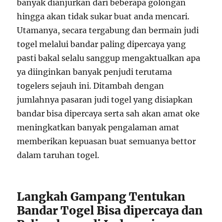
banyak dianjurkan dari beberapa golongan
hingga akan tidak sukar buat anda mencari.
Utamanya, secara tergabung dan bermain judi
togel melalui bandar paling dipercaya yang
pasti bakal selalu sanggup mengaktualkan apa
ya diinginkan banyak penjudi terutama
togelers sejauh ini. Ditambah dengan
jumlahnya pasaran judi togel yang disiapkan
bandar bisa dipercaya serta sah akan amat oke
meningkatkan banyak pengalaman amat
memberikan kepuasan buat semuanya bettor
dalam taruhan togel.
Langkah Gampang Tentukan
Bandar Togel Bisa dipercaya dan