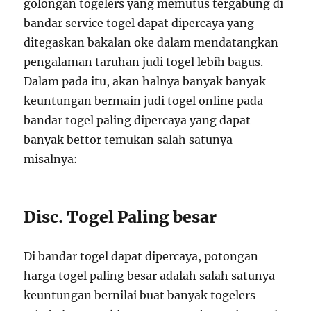
golongan togelers yang memutus tergabung di
bandar service togel dapat dipercaya yang
ditegaskan bakalan oke dalam mendatangkan
pengalaman taruhan judi togel lebih bagus.
Dalam pada itu, akan halnya banyak banyak
keuntungan bermain judi togel online pada
bandar togel paling dipercaya yang dapat
banyak bettor temukan salah satunya
misalnya:
Disc. Togel Paling besar
Di bandar togel dapat dipercaya, potongan
harga togel paling besar adalah salah satunya
keuntungan bernilai buat banyak togelers