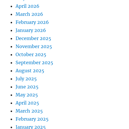
April 2026
March 2026
February 2026
January 2026
December 2025
November 2025
October 2025
September 2025
August 2025
July 2025
June 2025
May 2025
April 2025
March 2025
February 2025
January 2025