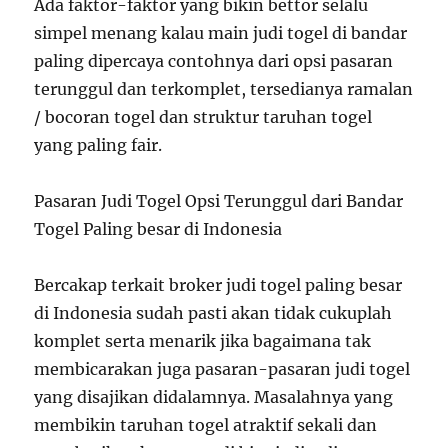
Ada faktor-faktor yang bikin bettor selalu
simpel menang kalau main judi togel di bandar
paling dipercaya contohnya dari opsi pasaran
terunggul dan terkomplet, tersedianya ramalan
/ bocoran togel dan struktur taruhan togel
yang paling fair.
Pasaran Judi Togel Opsi Terunggul dari Bandar
Togel Paling besar di Indonesia
Bercakap terkait broker judi togel paling besar
di Indonesia sudah pasti akan tidak cukuplah
komplet serta menarik jika bagaimana tak
membicarakan juga pasaran-pasaran judi togel
yang disajikan didalamnya. Masalahnya yang
membikin taruhan togel atraktif sekali dan