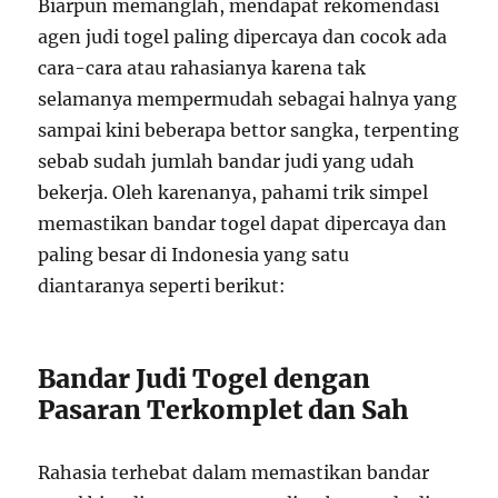
Biarpun memanglah, mendapat rekomendasi
agen judi togel paling dipercaya dan cocok ada
cara-cara atau rahasianya karena tak
selamanya mempermudah sebagai halnya yang
sampai kini beberapa bettor sangka, terpenting
sebab sudah jumlah bandar judi yang udah
bekerja. Oleh karenanya, pahami trik simpel
memastikan bandar togel dapat dipercaya dan
paling besar di Indonesia yang satu
diantaranya seperti berikut:
Bandar Judi Togel dengan
Pasaran Terkomplet dan Sah
Rahasia terhebat dalam memastikan bandar