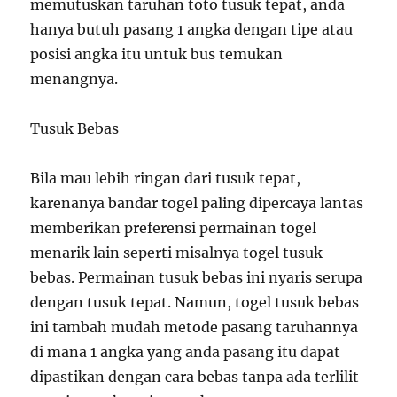
memutuskan taruhan toto tusuk tepat, anda
hanya butuh pasang 1 angka dengan tipe atau
posisi angka itu untuk bus temukan
menangnya.
Tusuk Bebas
Bila mau lebih ringan dari tusuk tepat,
karenanya bandar togel paling dipercaya lantas
memberikan preferensi permainan togel
menarik lain seperti misalnya togel tusuk
bebas. Permainan tusuk bebas ini nyaris serupa
dengan tusuk tepat. Namun, togel tusuk bebas
ini tambah mudah metode pasang taruhannya
di mana 1 angka yang anda pasang itu dapat
dipastikan dengan cara bebas tanpa ada terlilit