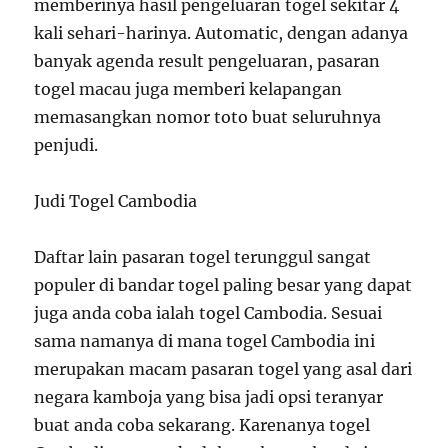
memberinya hasil pengeluaran togel sekitar 4
kali sehari-harinya. Automatic, dengan adanya
banyak agenda result pengeluaran, pasaran
togel macau juga memberi kelapangan
memasangkan nomor toto buat seluruhnya
penjudi.
Judi Togel Cambodia
Daftar lain pasaran togel terunggul sangat
populer di bandar togel paling besar yang dapat
juga anda coba ialah togel Cambodia. Sesuai
sama namanya di mana togel Cambodia ini
merupakan macam pasaran togel yang asal dari
negara kamboja yang bisa jadi opsi teranyar
buat anda coba sekarang. Karenanya togel