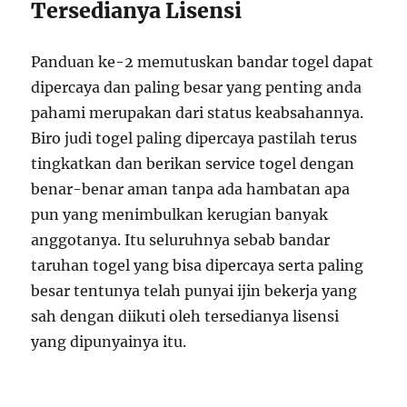
Tersedianya Lisensi
Panduan ke-2 memutuskan bandar togel dapat
dipercaya dan paling besar yang penting anda
pahami merupakan dari status keabsahannya.
Biro judi togel paling dipercaya pastilah terus
tingkatkan dan berikan service togel dengan
benar-benar aman tanpa ada hambatan apa
pun yang menimbulkan kerugian banyak
anggotanya. Itu seluruhnya sebab bandar
taruhan togel yang bisa dipercaya serta paling
besar tentunya telah punyai ijin bekerja yang
sah dengan diikuti oleh tersedianya lisensi
yang dipunyainya itu.