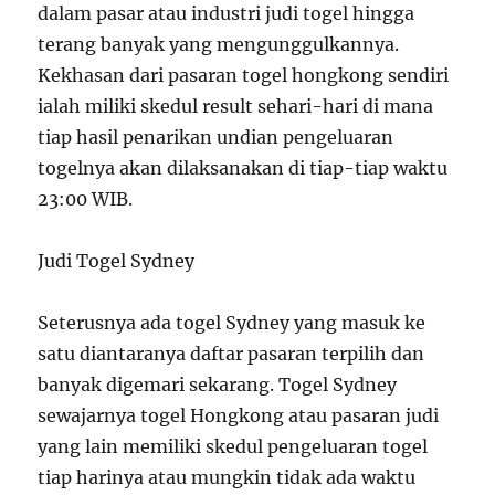
dalam pasar atau industri judi togel hingga
terang banyak yang mengunggulkannya.
Kekhasan dari pasaran togel hongkong sendiri
ialah miliki skedul result sehari-hari di mana
tiap hasil penarikan undian pengeluaran
togelnya akan dilaksanakan di tiap-tiap waktu
23:00 WIB.
Judi Togel Sydney
Seterusnya ada togel Sydney yang masuk ke
satu diantaranya daftar pasaran terpilih dan
banyak digemari sekarang. Togel Sydney
sewajarnya togel Hongkong atau pasaran judi
yang lain memiliki skedul pengeluaran togel
tiap harinya atau mungkin tidak ada waktu