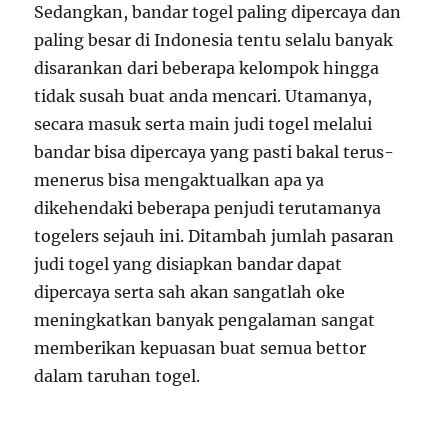
Sedangkan, bandar togel paling dipercaya dan
paling besar di Indonesia tentu selalu banyak
disarankan dari beberapa kelompok hingga
tidak susah buat anda mencari. Utamanya,
secara masuk serta main judi togel melalui
bandar bisa dipercaya yang pasti bakal terus-
menerus bisa mengaktualkan apa ya
dikehendaki beberapa penjudi terutamanya
togelers sejauh ini. Ditambah jumlah pasaran
judi togel yang disiapkan bandar dapat
dipercaya serta sah akan sangatlah oke
meningkatkan banyak pengalaman sangat
memberikan kepuasan buat semua bettor
dalam taruhan togel.