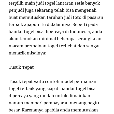
terpilih main judi togel lantaran setia banyak
penjudi juga sekarang telah bisa mengenali
buat memutuskan taruhan judi toto di pasaran
terbaik apapun itu didalamnya. Seperti pada
bandar togel bisa dipercaya di Indonesia, anda
akan temukan minimal beberapa serangkaian
macam permainan togel terhebat dan sangat
menarik misalnya:
Tusuk Tepat
Tusuk tepat yaitu contoh model permainan
togel terbaik yang siap di bandar togel bisa
dipercaya yang mudah untuk dimainkan
namun memberi pembayaran menang begitu
besar. Karenanya apabila anda memutuskan