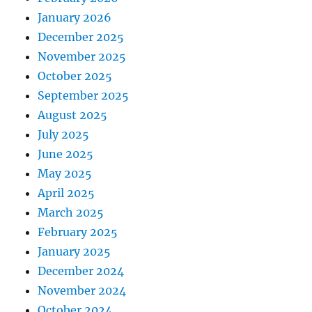
January 2026
December 2025
November 2025
October 2025
September 2025
August 2025
July 2025
June 2025
May 2025
April 2025
March 2025
February 2025
January 2025
December 2024
November 2024
October 2024