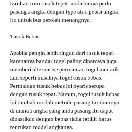
taruhan toto tusuk tepat, anda hanya perlu
pasang 1 angka dengan type atau posisi angka
itu untuk bus peroleh menangnya.
Tusuk Bebas
Apabila pengin lebih ringan dari tusuk tepat,
karenanya bandar togel paling dipercaya juga
memberi alternative permainan togel menarik
lain seperti misalnya togel tusuk bebas.
Permainan tusuk bebas ini nyaris serupa
dengan tusuk tepat. Namun, togel tusuk bebas
ini tambah mudah metode pasang taruhannya
di mana 1 angka yang anda pasang itu dapat
dipastikan dengan bebas tiada terlilit harus
tentukan model angkanya.