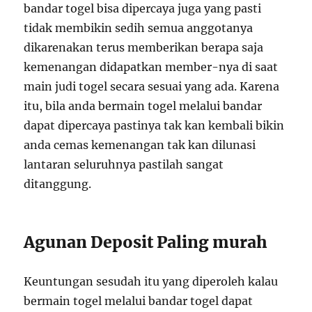
bandar togel bisa dipercaya juga yang pasti
tidak membikin sedih semua anggotanya
dikarenakan terus memberikan berapa saja
kemenangan didapatkan member-nya di saat
main judi togel secara sesuai yang ada. Karena
itu, bila anda bermain togel melalui bandar
dapat dipercaya pastinya tak kan kembali bikin
anda cemas kemenangan tak kan dilunasi
lantaran seluruhnya pastilah sangat
ditanggung.
Agunan Deposit Paling murah
Keuntungan sesudah itu yang diperoleh kalau
bermain togel melalui bandar togel dapat