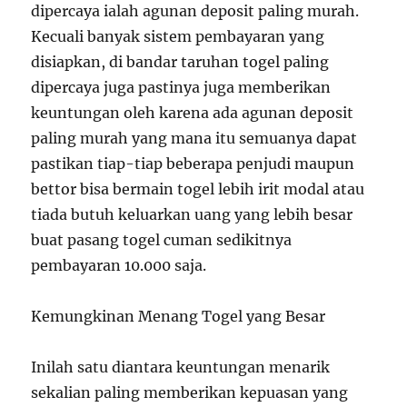
dipercaya ialah agunan deposit paling murah.
Kecuali banyak sistem pembayaran yang
disiapkan, di bandar taruhan togel paling
dipercaya juga pastinya juga memberikan
keuntungan oleh karena ada agunan deposit
paling murah yang mana itu semuanya dapat
pastikan tiap-tiap beberapa penjudi maupun
bettor bisa bermain togel lebih irit modal atau
tiada butuh keluarkan uang yang lebih besar
buat pasang togel cuman sedikitnya
pembayaran 10.000 saja.
Kemungkinan Menang Togel yang Besar
Inilah satu diantara keuntungan menarik
sekalian paling memberikan kepuasan yang