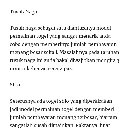
Tusuk Naga
Tusuk naga sebagai satu diantaranya model
permainan togel yang sangat menarik anda
coba dengan memberinya jumlah pembayaran
menang besar sekali. Masalahnya pada taruhan
tusuk naga ini anda bakal diwajibkan mengira 3
nomor keluaran secara pas.
Shio
Seterusnya ada togel shio yang diperkirakan
jadi model permainan togel dengan memberi
jumlah pembayaran menang terbesar, biarpun
sangatlah susah dimainkan. Faktanya, buat