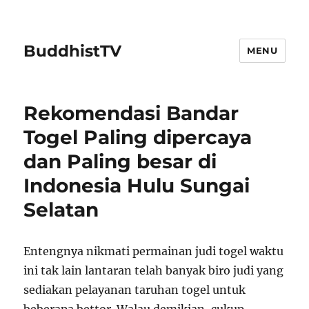
BuddhistTV
MENU
Rekomendasi Bandar
Togel Paling dipercaya
dan Paling besar di
Indonesia Hulu Sungai
Selatan
Entengnya nikmati permainan judi togel waktu
ini tak lain lantaran telah banyak biro judi yang
sediakan pelayanan taruhan togel untuk