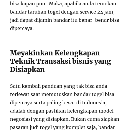
bisa kapan pun . Maka, apabila anda temukan
bandar taruhan togel dengan service 24 jam,
jadi dapat dijamin bandar itu benar-benar bisa
dipercaya.
Meyakinkan Kelengkapan
Teknik Transaksi bisnis yang
Disiapkan
Satu kembali panduan yang tak bisa anda
terlewat saat memutuskan bandar togel bisa
dipercaya serta paling besar di Indonesia,
adalah dengan pastikan kelengkapan model
negosiasi yang disiapkan. Bukan cuma siapkan
pasaran judi togel yang komplet saja, bandar