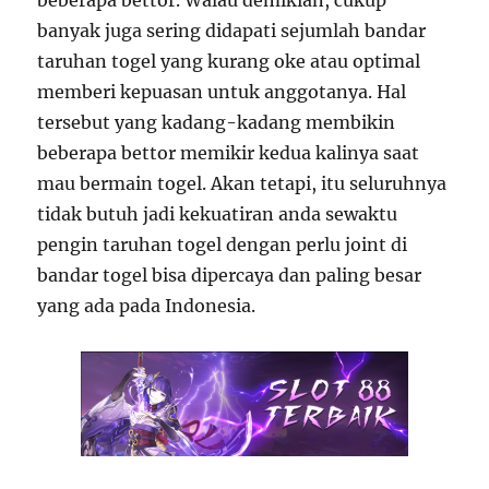
beberapa bettor. Walau demikian, cukup
banyak juga sering didapati sejumlah bandar
taruhan togel yang kurang oke atau optimal
memberi kepuasan untuk anggotanya. Hal
tersebut yang kadang-kadang membikin
beberapa bettor memikir kedua kalinya saat
mau bermain togel. Akan tetapi, itu seluruhnya
tidak butuh jadi kekuatiran anda sewaktu
pengin taruhan togel dengan perlu joint di
bandar togel bisa dipercaya dan paling besar
yang ada pada Indonesia.