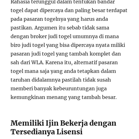
Rahasia terunggul dalam tentukan bandar
togel dapat dipercaya dan paling besar terdapat
pada pasaran togelnya yang harus anda
pastikan. Argumen itu sebab tidak sama
dengan broker judi togel umumnya di mana
biro judi togel yang bisa dipercaya nyata miliki
pasaran judi togel yang tambah komplet dan
sah dari WLA. Karena itu, alternatif pasaran
togel mana saja yang anda tetapkan dalam
taruhan didalamnya pastilah tidak susah
memberi banyak kebeuruntungan juga
kemungkinan menang yang tambah besar.
Memiliki Ijin Bekerja dengan
Tersedianya Lisensi