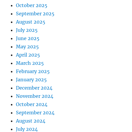
October 2025
September 2025
August 2025
July 2025
June 2025
May 2025
April 2025
March 2025
February 2025
January 2025
December 2024
November 2024
October 2024
September 2024
August 2024
July 2024