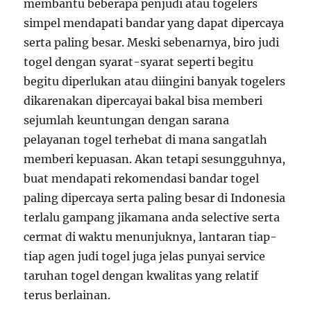
membantu beberapa penjudi atau togelers
simpel mendapati bandar yang dapat dipercaya
serta paling besar. Meski sebenarnya, biro judi
togel dengan syarat-syarat seperti begitu
begitu diperlukan atau diingini banyak togelers
dikarenakan dipercayai bakal bisa memberi
sejumlah keuntungan dengan sarana
pelayanan togel terhebat di mana sangatlah
memberi kepuasan. Akan tetapi sesungguhnya,
buat mendapati rekomendasi bandar togel
paling dipercaya serta paling besar di Indonesia
terlalu gampang jikamana anda selective serta
cermat di waktu menunjuknya, lantaran tiap-
tiap agen judi togel juga jelas punyai service
taruhan togel dengan kwalitas yang relatif
terus berlainan.