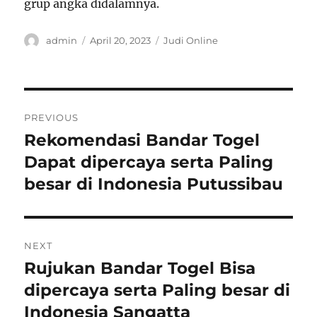
grup angka didalamnya.
Author
Posted
Categories
admin
April 20, 2023
Judi Online
on
Post
PREVIOUS
navigation
Rekomendasi Bandar Togel
Previous
post:
Dapat dipercaya serta Paling
besar di Indonesia Putussibau
NEXT
Rujukan Bandar Togel Bisa
Next
post:
dipercaya serta Paling besar di
Indonesia Sangatta