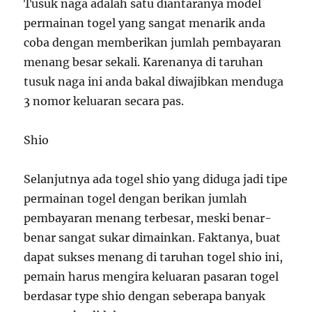
Tusuk naga adalah satu diantaranya model
permainan togel yang sangat menarik anda
coba dengan memberikan jumlah pembayaran
menang besar sekali. Karenanya di taruhan
tusuk naga ini anda bakal diwajibkan menduga
3 nomor keluaran secara pas.
Shio
Selanjutnya ada togel shio yang diduga jadi tipe
permainan togel dengan berikan jumlah
pembayaran menang terbesar, meski benar-
benar sangat sukar dimainkan. Faktanya, buat
dapat sukses menang di taruhan togel shio ini,
pemain harus mengira keluaran pasaran togel
berdasar type shio dengan seberapa banyak