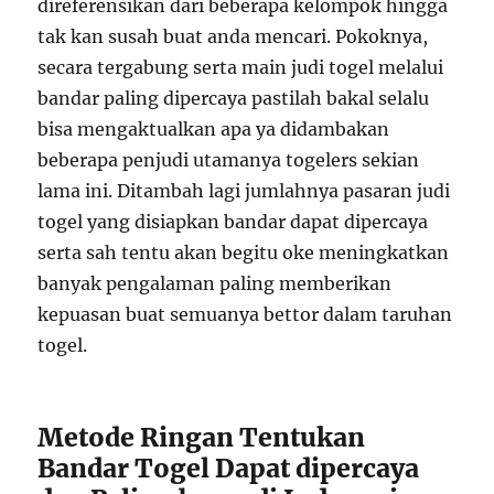
direferensikan dari beberapa kelompok hingga
tak kan susah buat anda mencari. Pokoknya,
secara tergabung serta main judi togel melalui
bandar paling dipercaya pastilah bakal selalu
bisa mengaktualkan apa ya didambakan
beberapa penjudi utamanya togelers sekian
lama ini. Ditambah lagi jumlahnya pasaran judi
togel yang disiapkan bandar dapat dipercaya
serta sah tentu akan begitu oke meningkatkan
banyak pengalaman paling memberikan
kepuasan buat semuanya bettor dalam taruhan
togel.
Metode Ringan Tentukan
Bandar Togel Dapat dipercaya