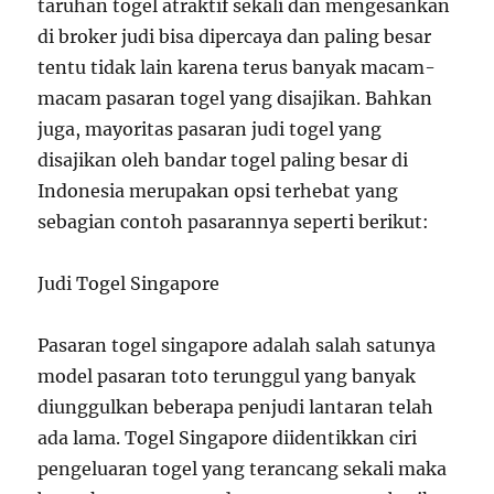
taruhan togel atraktif sekali dan mengesankan
di broker judi bisa dipercaya dan paling besar
tentu tidak lain karena terus banyak macam-
macam pasaran togel yang disajikan. Bahkan
juga, mayoritas pasaran judi togel yang
disajikan oleh bandar togel paling besar di
Indonesia merupakan opsi terhebat yang
sebagian contoh pasarannya seperti berikut:
Judi Togel Singapore
Pasaran togel singapore adalah salah satunya
model pasaran toto terunggul yang banyak
diunggulkan beberapa penjudi lantaran telah
ada lama. Togel Singapore diidentikkan ciri
pengeluaran togel yang terancang sekali maka