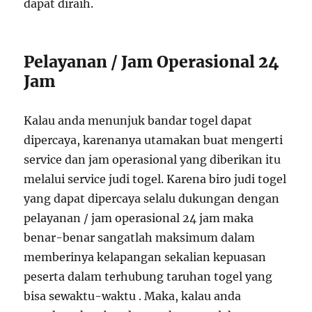
dapat diraih.
Pelayanan / Jam Operasional 24
Jam
Kalau anda menunjuk bandar togel dapat
dipercaya, karenanya utamakan buat mengerti
service dan jam operasional yang diberikan itu
melalui service judi togel. Karena biro judi togel
yang dapat dipercaya selalu dukungan dengan
pelayanan / jam operasional 24 jam maka
benar-benar sangatlah maksimum dalam
memberinya kelapangan sekalian kepuasan
peserta dalam terhubung taruhan togel yang
bisa sewaktu-waktu . Maka, kalau anda