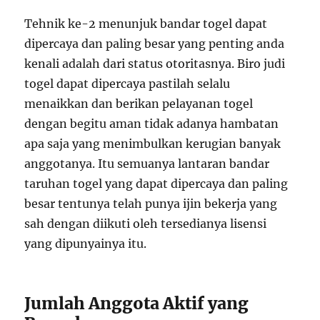
Tehnik ke-2 menunjuk bandar togel dapat
dipercaya dan paling besar yang penting anda
kenali adalah dari status otoritasnya. Biro judi
togel dapat dipercaya pastilah selalu
menaikkan dan berikan pelayanan togel
dengan begitu aman tidak adanya hambatan
apa saja yang menimbulkan kerugian banyak
anggotanya. Itu semuanya lantaran bandar
taruhan togel yang dapat dipercaya dan paling
besar tentunya telah punya ijin bekerja yang
sah dengan diikuti oleh tersedianya lisensi
yang dipunyainya itu.
Jumlah Anggota Aktif yang