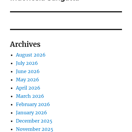
Archives
August 2026
July 2026
June 2026
May 2026
April 2026
March 2026
February 2026
January 2026
December 2025
November 2025