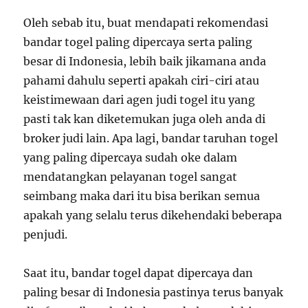
Oleh sebab itu, buat mendapati rekomendasi
bandar togel paling dipercaya serta paling
besar di Indonesia, lebih baik jikamana anda
pahami dahulu seperti apakah ciri-ciri atau
keistimewaan dari agen judi togel itu yang
pasti tak kan diketemukan juga oleh anda di
broker judi lain. Apa lagi, bandar taruhan togel
yang paling dipercaya sudah oke dalam
mendatangkan pelayanan togel sangat
seimbang maka dari itu bisa berikan semua
apakah yang selalu terus dikehendaki beberapa
penjudi.
Saat itu, bandar togel dapat dipercaya dan
paling besar di Indonesia pastinya terus banyak