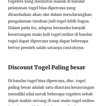
togelers yang memutus masuk di bandar
pelayanan togel bisa dipercaya yang
ditandaskan akan oke dalam mendatangkan
pengalaman taruhan judi togel lebih bagus.
Dalam pada itu, adapun beraneka banyak
keuntungan main judi togel online di bandar
togel dapat dipercaya yang dapat beberapa
bettor peroleh salah satunya contohnya:
Discount Togel Paling besar
Di bandar togel bisa dipercaya, disc. togel
paling besar adalah satu diantara keuntungan
memiliki nilai untuk beberapa togelers sebab
dapat makin untung di saat main togel online.