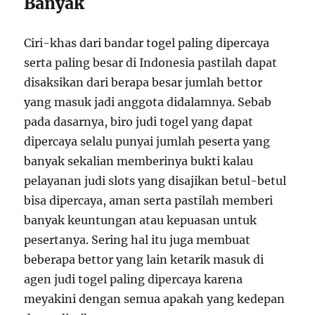
Banyak
Ciri-khas dari bandar togel paling dipercaya
serta paling besar di Indonesia pastilah dapat
disaksikan dari berapa besar jumlah bettor
yang masuk jadi anggota didalamnya. Sebab
pada dasarnya, biro judi togel yang dapat
dipercaya selalu punyai jumlah peserta yang
banyak sekalian memberinya bukti kalau
pelayanan judi slots yang disajikan betul-betul
bisa dipercaya, aman serta pastilah memberi
banyak keuntungan atau kepuasan untuk
pesertanya. Sering hal itu juga membuat
beberapa bettor yang lain ketarik masuk di
agen judi togel paling dipercaya karena
meyakini dengan semua apakah yang kedepan