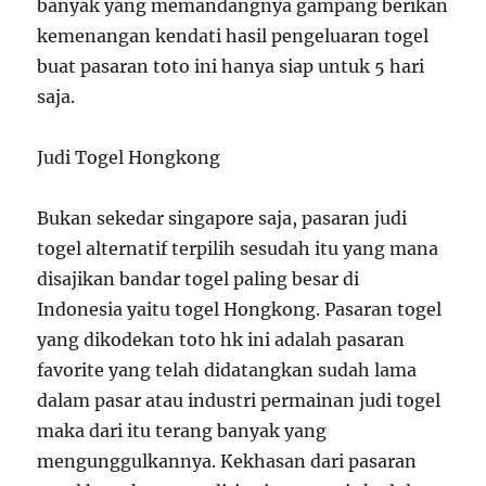
banyak yang memandangnya gampang berikan
kemenangan kendati hasil pengeluaran togel
buat pasaran toto ini hanya siap untuk 5 hari
saja.
Judi Togel Hongkong
Bukan sekedar singapore saja, pasaran judi
togel alternatif terpilih sesudah itu yang mana
disajikan bandar togel paling besar di
Indonesia yaitu togel Hongkong. Pasaran togel
yang dikodekan toto hk ini adalah pasaran
favorite yang telah didatangkan sudah lama
dalam pasar atau industri permainan judi togel
maka dari itu terang banyak yang
mengunggulkannya. Kekhasan dari pasaran