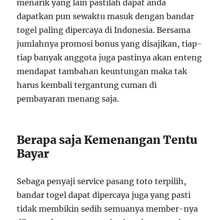
menarik yang lain pastilah dapat anda
dapatkan pun sewaktu masuk dengan bandar
togel paling dipercaya di Indonesia. Bersama
jumlahnya promosi bonus yang disajikan, tiap-
tiap banyak anggota juga pastinya akan enteng
mendapat tambahan keuntungan maka tak
harus kembali tergantung cuman di
pembayaran menang saja.
Berapa saja Kemenangan Tentu
Bayar
Sebaga penyaji service pasang toto terpilih,
bandar togel dapat dipercaya juga yang pasti
tidak membikin sedih semuanya member-nya