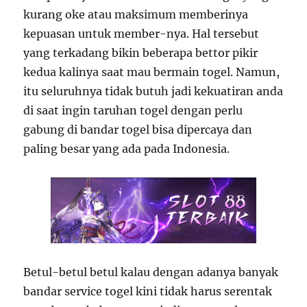
kurang oke atau maksimum memberinya
kepuasan untuk member-nya. Hal tersebut
yang terkadang bikin beberapa bettor pikir
kedua kalinya saat mau bermain togel. Namun,
itu seluruhnya tidak butuh jadi kekuatiran anda
di saat ingin taruhan togel dengan perlu
gabung di bandar togel bisa dipercaya dan
paling besar yang ada pada Indonesia.
Betul-betul betul kalau dengan adanya banyak
bandar service togel kini tidak harus serentak