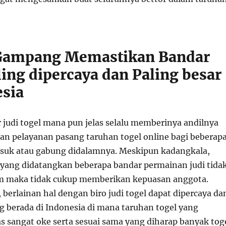
Gampang Memastikan Bandar
ling dipercaya dan Paling besar
esia
 judi togel mana pun jelas selalu memberinya andilnya
n pelayanan pasang taruhan togel online bagi beberap
suk atau gabung didalamnya. Meskipun kadangkala,
 yang didatangkan beberapa bandar permainan judi tida
 maka tidak cukup memberikan kepuasan anggota.
berlainan hal dengan biro judi togel dapat dipercaya da
g berada di Indonesia di mana taruhan togel yang
as sangat oke serta sesuai sama yang diharap banyak tog