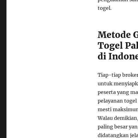
togel.
Metode 
Togel Pa
di Indon
Tiap-tiap broker
untuk menyiapka
peserta yang ma
pelayanan togel
mesti maksimum
Walau demikian, 
paling besar yan
didatangkan jel