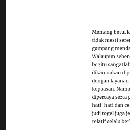
Memang betul ka
tidak mesti ser
gampang mendapa
Walaupun sebena
begitu sangatla
dikarenakan di
dengan layanan 
kepuasan. Namun
dipercaya serta
hati-hati dan c
judi togel juga 
relatif selalu ber