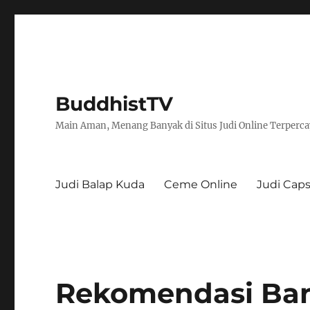
BuddhistTV
Main Aman, Menang Banyak di Situs Judi Online Terperca
Judi Balap Kuda
Ceme Online
Judi Cap
Rekomendasi Ban