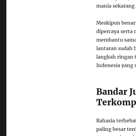
mania sekarang 
Meskipun benar-
dipercaya serta 
membantu sama d
lantaran sudah b
langkah ringan t
Indonesia yang s
Bandar J
Terkompl
Rahasia terheba
paling besar ter