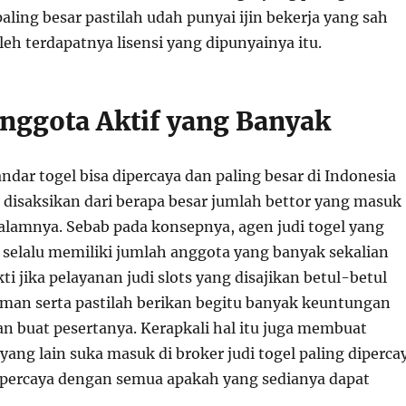
paling besar pastilah udah punyai ijin bekerja yang sah
leh terdapatnya lisensi yang dipunyainya itu.
nggota Aktif yang Banyak
andar togel bisa dipercaya dan paling besar di Indonesia
t disaksikan dari berapa besar jumlah bettor yang masuk
dalamnya. Sebab pada konsepnya, agen judi togel yang
a selalu memiliki jumlah anggota yang banyak sekalian
 jika pelayanan judi slots yang disajikan betul-betul
 aman serta pastilah berikan begitu banyak keuntungan
n buat pesertanya. Kerapkali hal itu juga membuat
yang lain suka masuk di broker judi togel paling diperca
 percaya dengan semua apakah yang sedianya dapat