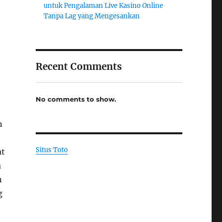
untuk Pengalaman Live Kasino Online
Tanpa Lag yang Mengesankan
Recent Comments
No comments to show.
n
Situs Toto
at
a
n
g