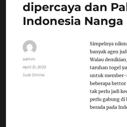
dipercaya dan Pal
Indonesia Nanga 
Simpelnya nikmat
banyak agen judi
Author
admin
Walau demikian,
Posted
April 21, 2023
taruhan togel 
on
Categories
Judi Online
untuk member-n
beberapa bettor 
tak perlu jadi 
perlu gabung di 
berada pada Ind