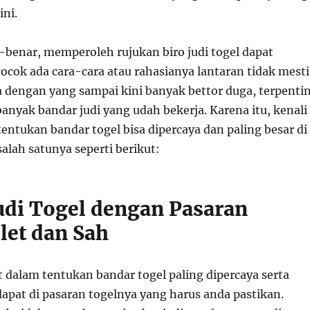
ini.
benar, memperoleh rujukan biro judi togel dapat
cocok ada cara-cara atau rahasianya lantaran tidak mesti
engan yang sampai kini banyak bettor duga, terpenti
anyak bandar judi yang udah bekerja. Karena itu, kenali
entukan bandar togel bisa dipercaya dan paling besar di
alah satunya seperti berikut:
udi Togel dengan Pasaran
et dan Sah
t dalam tentukan bandar togel paling dipercaya serta
dapat di pasaran togelnya yang harus anda pastikan.