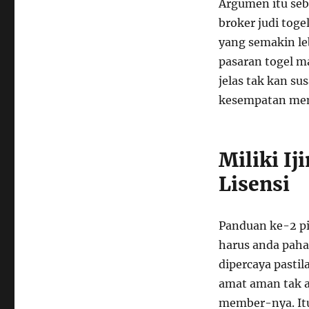
Argumen itu seb
broker judi toge
yang semakin leb
pasaran togel m
jelas tak kan s
kesempatan men
Miliki I
Lisensi
Panduan ke-2 pil
harus anda paham
dipercaya pastil
amat aman tak a
member-nya. Itu