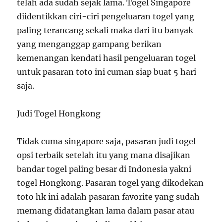
telah ada sudah sejak lama. Togel Singapore
diidentikkan ciri-ciri pengeluaran togel yang
paling terancang sekali maka dari itu banyak
yang menganggap gampang berikan
kemenangan kendati hasil pengeluaran togel
untuk pasaran toto ini cuman siap buat 5 hari
saja.
Judi Togel Hongkong
Tidak cuma singapore saja, pasaran judi togel
opsi terbaik setelah itu yang mana disajikan
bandar togel paling besar di Indonesia yakni
togel Hongkong. Pasaran togel yang dikodekan
toto hk ini adalah pasaran favorite yang sudah
memang didatangkan lama dalam pasar atau