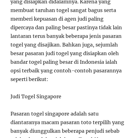
yang disiapkan didalamnya. Karena yang
membuat taruhan togel sangat bagus serta
memberi kepuasan di agen judi paling
dipercaya dan paling besar pastinya tidak lain
lantaran terus banyak beberapa jenis pasaran
togel yang disajikan. Bahkan juga, sejumlah
besar pasaran judi togel yang disiapkan oleh
bandar togel paling besar di Indonesia ialah
opsi terbaik yang contoh-contoh pasarannya
seperti berikut:
Judi Togel Singapore
Pasaran togel singapore adalah satu
diantaranya macam pasaran toto terpilih yang
banyak diunggulkan beberapa penjudi sebab