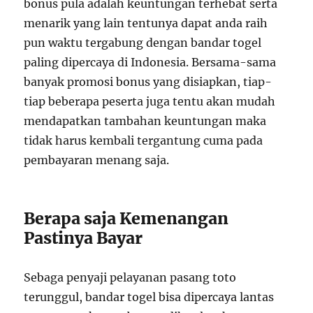
bonus pula adalah keuntungan terhebat serta
menarik yang lain tentunya dapat anda raih
pun waktu tergabung dengan bandar togel
paling dipercaya di Indonesia. Bersama-sama
banyak promosi bonus yang disiapkan, tiap-
tiap beberapa peserta juga tentu akan mudah
mendapatkan tambahan keuntungan maka
tidak harus kembali tergantung cuma pada
pembayaran menang saja.
Berapa saja Kemenangan
Pastinya Bayar
Sebaga penyaji pelayanan pasang toto
terunggul, bandar togel bisa dipercaya lantas