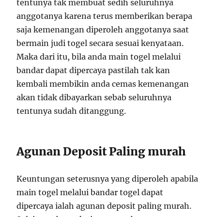
tentunya tak membuat sedih seluruhnya
anggotanya karena terus memberikan berapa
saja kemenangan diperoleh anggotanya saat
bermain judi togel secara sesuai kenyataan.
Maka dari itu, bila anda main togel melalui
bandar dapat dipercaya pastilah tak kan
kembali membikin anda cemas kemenangan
akan tidak dibayarkan sebab seluruhnya
tentunya sudah ditanggung.
Agunan Deposit Paling murah
Keuntungan seterusnya yang diperoleh apabila
main togel melalui bandar togel dapat
dipercaya ialah agunan deposit paling murah.