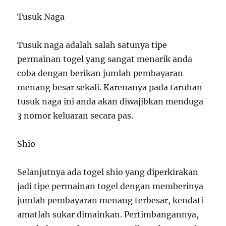
Tusuk Naga
Tusuk naga adalah salah satunya tipe
permainan togel yang sangat menarik anda
coba dengan berikan jumlah pembayaran
menang besar sekali. Karenanya pada taruhan
tusuk naga ini anda akan diwajibkan menduga
3 nomor keluaran secara pas.
Shio
Selanjutnya ada togel shio yang diperkirakan
jadi tipe permainan togel dengan memberinya
jumlah pembayaran menang terbesar, kendati
amatlah sukar dimainkan. Pertimbangannya,