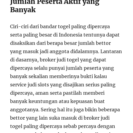
Jumlah Peserta Aktif yang
Banyak
Ciri-ciri dari bandar togel paling dipercaya
serta paling besar di Indonesia tentunya dapat
disaksikan dari berapa besar jumlah bettor
yang masuk jadi anggota didalamnya. Lantaran
di dasarnya, broker judi togel yang dapat
dipercaya selalu punyai jumlah peserta yang
banyak sekalian memberinya bukti kalau
service judi slots yang disajikan serius paling
dipercaya, aman serta pastilah memberi
banyak keuntungan atau kepuasan buat
anggotanya. Sering hal itu juga bikin beberapa
bettor yang lain suka masuk di broker judi
togel paling dipercaya sebab percaya dengan