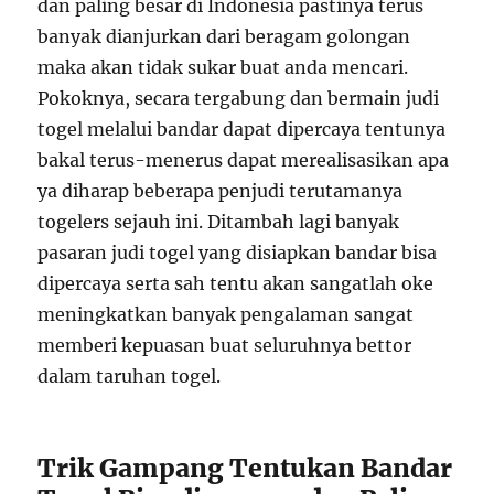
dan paling besar di Indonesia pastinya terus
banyak dianjurkan dari beragam golongan
maka akan tidak sukar buat anda mencari.
Pokoknya, secara tergabung dan bermain judi
togel melalui bandar dapat dipercaya tentunya
bakal terus-menerus dapat merealisasikan apa
ya diharap beberapa penjudi terutamanya
togelers sejauh ini. Ditambah lagi banyak
pasaran judi togel yang disiapkan bandar bisa
dipercaya serta sah tentu akan sangatlah oke
meningkatkan banyak pengalaman sangat
memberi kepuasan buat seluruhnya bettor
dalam taruhan togel.
Trik Gampang Tentukan Bandar