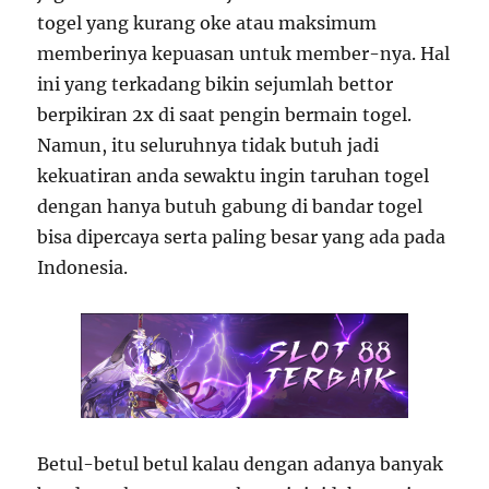
togel yang kurang oke atau maksimum
memberinya kepuasan untuk member-nya. Hal
ini yang terkadang bikin sejumlah bettor
berpikiran 2x di saat pengin bermain togel.
Namun, itu seluruhnya tidak butuh jadi
kekuatiran anda sewaktu ingin taruhan togel
dengan hanya butuh gabung di bandar togel
bisa dipercaya serta paling besar yang ada pada
Indonesia.
Betul-betul betul kalau dengan adanya banyak