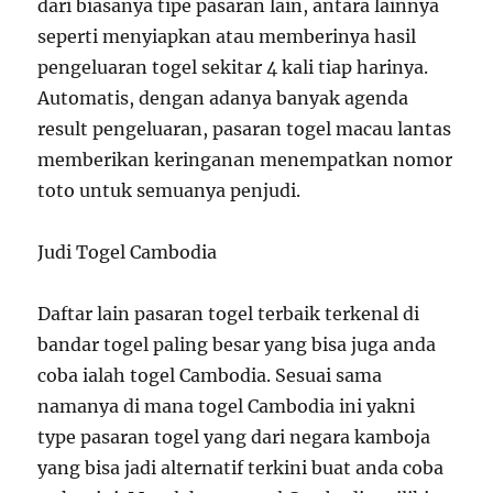
dari biasanya tipe pasaran lain, antara lainnya
seperti menyiapkan atau memberinya hasil
pengeluaran togel sekitar 4 kali tiap harinya.
Automatis, dengan adanya banyak agenda
result pengeluaran, pasaran togel macau lantas
memberikan keringanan menempatkan nomor
toto untuk semuanya penjudi.
Judi Togel Cambodia
Daftar lain pasaran togel terbaik terkenal di
bandar togel paling besar yang bisa juga anda
coba ialah togel Cambodia. Sesuai sama
namanya di mana togel Cambodia ini yakni
type pasaran togel yang dari negara kamboja
yang bisa jadi alternatif terkini buat anda coba