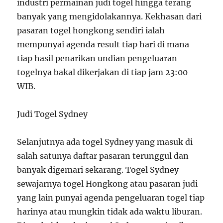
industri permainan judi togel hingga terang
banyak yang mengidolakannya. Kekhasan dari
pasaran togel hongkong sendiri ialah
mempunyai agenda result tiap hari di mana
tiap hasil penarikan undian pengeluaran
togelnya bakal dikerjakan di tiap jam 23:00
WIB.
Judi Togel Sydney
Selanjutnya ada togel Sydney yang masuk di
salah satunya daftar pasaran terunggul dan
banyak digemari sekarang. Togel Sydney
sewajarnya togel Hongkong atau pasaran judi
yang lain punyai agenda pengeluaran togel tiap
harinya atau mungkin tidak ada waktu liburan.