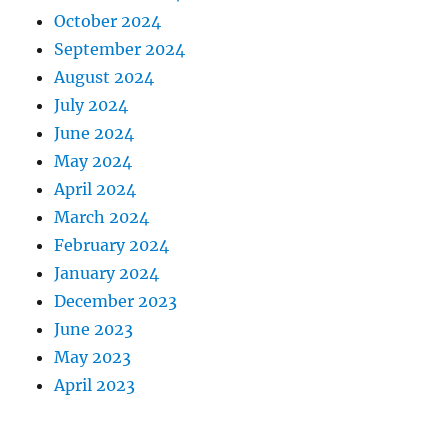
October 2024
September 2024
August 2024
July 2024
June 2024
May 2024
April 2024
March 2024
February 2024
January 2024
December 2023
June 2023
May 2023
April 2023