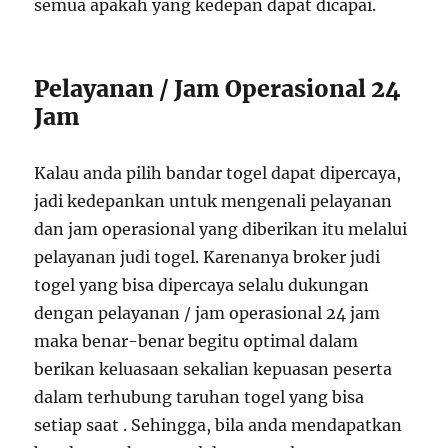
semua apakah yang kedepan dapat dicapai.
Pelayanan / Jam Operasional 24
Jam
Kalau anda pilih bandar togel dapat dipercaya,
jadi kedepankan untuk mengenali pelayanan
dan jam operasional yang diberikan itu melalui
pelayanan judi togel. Karenanya broker judi
togel yang bisa dipercaya selalu dukungan
dengan pelayanan / jam operasional 24 jam
maka benar-benar begitu optimal dalam
berikan keluasaan sekalian kepuasan peserta
dalam terhubung taruhan togel yang bisa
setiap saat . Sehingga, bila anda mendapatkan