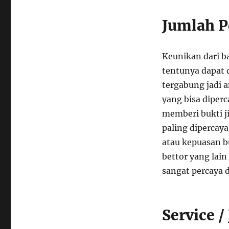
Jumlah P
Keunikan dari ba
tentunya dapat 
tergabung jadi a
yang bisa diperc
memberi bukti j
paling dipercay
atau kepuasan b
bettor yang lain
sangat percaya 
Service 