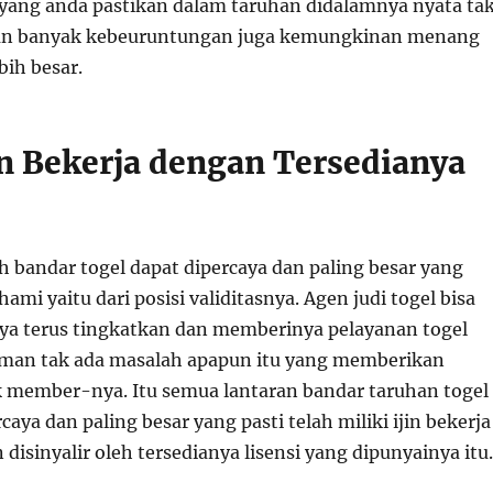
 yang anda pastikan dalam taruhan didalamnya nyata ta
kan banyak kebeuruntungan juga kemungkinan menang
bih besar.
jin Bekerja dengan Tersedianya
h bandar togel dapat dipercaya dan paling besar yang
ami yaitu dari posisi validitasnya. Agen judi togel bisa
nya terus tingkatkan dan memberinya pelayanan togel
aman tak ada masalah apapun itu yang memberikan
 member-nya. Itu semua lantaran bandar taruhan togel
caya dan paling besar yang pasti telah miliki ijin bekerja
disinyalir oleh tersedianya lisensi yang dipunyainya itu.