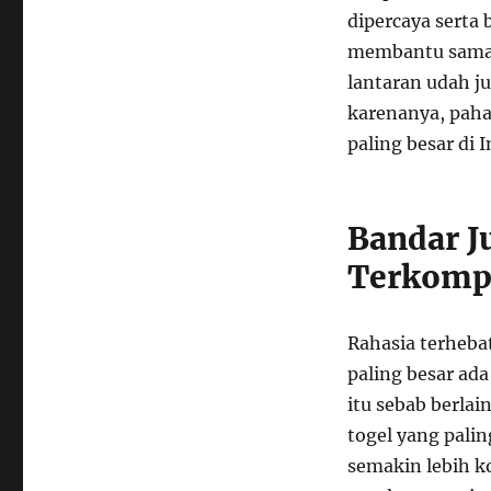
dipercaya serta
membantu sama d
lantaran udah j
karenanya, paha
paling besar di 
Bandar J
Terkompl
Rahasia terheba
paling besar ad
itu sebab berla
togel yang palin
semakin lebih ko