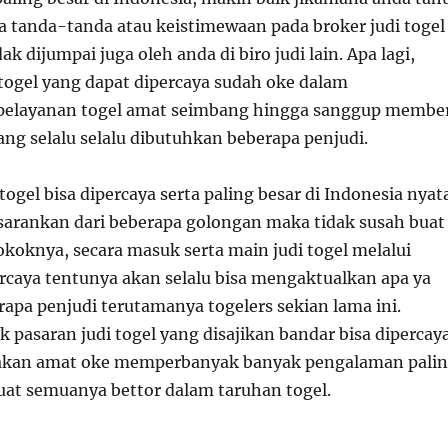
a tanda-tanda atau keistimewaan pada broker judi togel
dak dijumpai juga oleh anda di biro judi lain. Apa lagi,
togel yang dapat dipercaya sudah oke dalam
elayanan togel amat seimbang hingga sanggup member
ng selalu selalu dibutuhkan beberapa penjudi.
 togel bisa dipercaya serta paling besar di Indonesia nyat
isarankan dari beberapa golongan maka tidak susah buat
okoknya, secara masuk serta main judi togel melalui
ercaya tentunya akan selalu bisa mengaktualkan apa ya
apa penjudi terutamanya togelers sekian lama ini.
 pasaran judi togel yang disajikan bandar bisa dipercay
u akan amat oke memperbanyak banyak pengalaman pali
t semuanya bettor dalam taruhan togel.