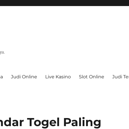
ya.
sa
Judi Online
Live Kasino
Slot Online
Judi T
dar Togel Paling