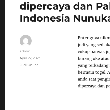
dipercaya dan Pal
Indonesia Nunuk
Entengnya nikmat
judi yang sedia
Author
admin
cukup banyak ju
Posted
April 22, 2023
kurang oke atau
on
Categories
Judi Online
yang terkadang 
bermain togel. A
anda saat pengin
dipercaya dan pa