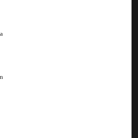
ia
an