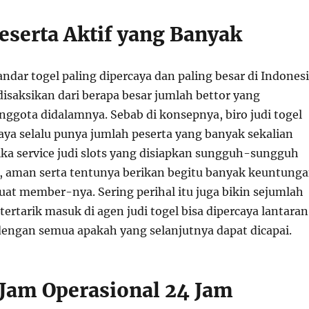
eserta Aktif yang Banyak
ndar togel paling dipercaya dan paling besar di Indones
disaksikan dari berapa besar jumlah bettor yang
nggota didalamnya. Sebab di konsepnya, biro judi togel
aya selalu punya jumlah peserta yang banyak sekalian
ika service judi slots yang disiapkan sungguh-sungguh
a, aman serta tentunya berikan begitu banyak keuntung
uat member-nya. Sering perihal itu juga bikin sejumlah
 tertarik masuk di agen judi togel bisa dipercaya lantaran
dengan semua apakah yang selanjutnya dapat dicapai.
/ Jam Operasional 24 Jam