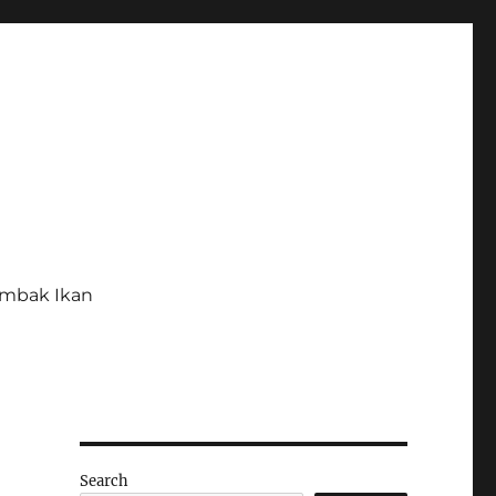
embak Ikan
Search