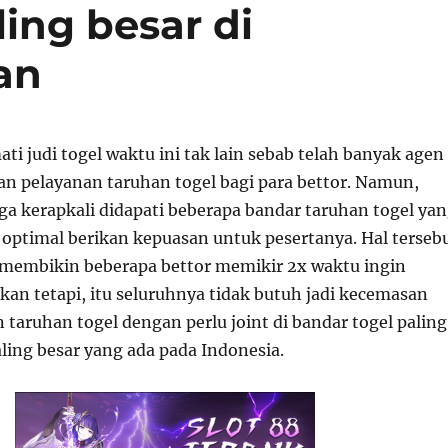
ing besar di
an
i judi togel waktu ini tak lain sebab telah banyak agen
kan pelayanan taruhan togel bagi para bettor. Namun,
ga kerapkali didapati beberapa bandar taruhan togel ya
 optimal berikan kepuasan untuk pesertanya. Hal terseb
membikin beberapa bettor memikir 2x waktu ingin
kan tetapi, itu seluruhnya tidak butuh jadi kecemasan
 taruhan togel dengan perlu joint di bandar togel paling
ling besar yang ada pada Indonesia.