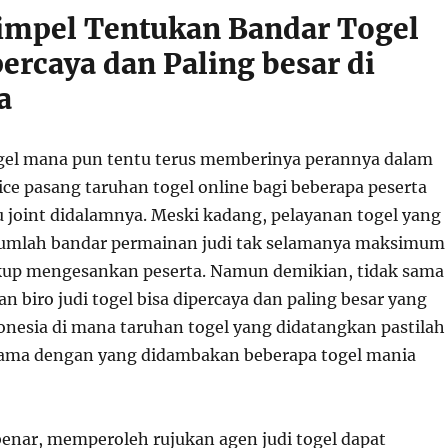
impel Tentukan Bandar Togel
ercaya dan Paling besar di
a
togel mana pun tentu terus memberinya perannya dalam
ice pasang taruhan togel online bagi beberapa peserta
 joint didalamnya. Meski kadang, pelayanan togel yang
jumlah bandar permainan judi tak selamanya maksimum
kup mengesankan peserta. Namun demikian, tidak sama
n biro judi togel bisa dipercaya dan paling besar yang
onesia di mana taruhan togel yang didatangkan pastilah
sama dengan yang didambakan beberapa togel mania
enar, memperoleh rujukan agen judi togel dapat